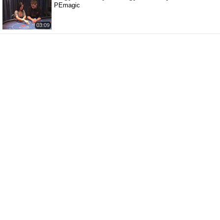
PEmagic
03:09