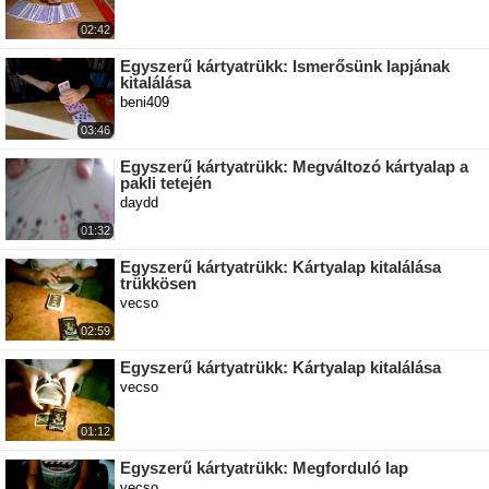
02:42
Egyszerű kártyatrükk: Ismerősünk lapjának
kitalálása
beni409
03:46
Egyszerű kártyatrükk: Megváltozó kártyalap a
pakli tetején
daydd
01:32
Egyszerű kártyatrükk: Kártyalap kitalálása
trükkösen
vecso
02:59
Egyszerű kártyatrükk: Kártyalap kitalálása
vecso
01:12
Egyszerű kártyatrükk: Megforduló lap
vecso