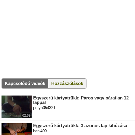
Kapcsolódó videók
Hozzászólások
Egyszerű kártyatrükk: Páros vagy páratlan 12
lappal
petya054321
02:59
Egyszerű kártyatrükk: 3 azonos lap kihúzása
beni409