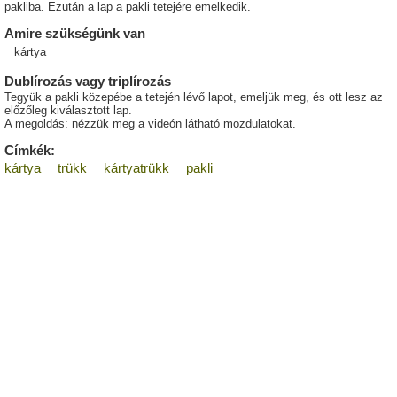
pakliba. Ezután a lap a pakli tetejére emelkedik.
Amire szükségünk van
kártya
Dublírozás vagy triplírozás
Tegyük a pakli közepébe a tetején lévő lapot, emeljük meg, és ott lesz az
előzőleg kiválasztott lap.
A megoldás: nézzük meg a videón látható mozdulatokat.
Címkék:
kártya
trükk
kártyatrükk
pakli