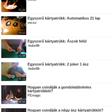
02:34
Egyszerű kártyatrükk: Automatikus 21 lap
vecso
03:10
Egyszerű kártyatrükk: Ászok felül
-fedor98-
01:34
Egyszerű kártyatrükk: 2 joker 1 ász
-fedor98-
01:25
Hogyan csinálják a gondolatátviteles
kártyatrükköt?
PEmagic
02:58
Hogyan csinálják a négy ász kártyatrükköt?