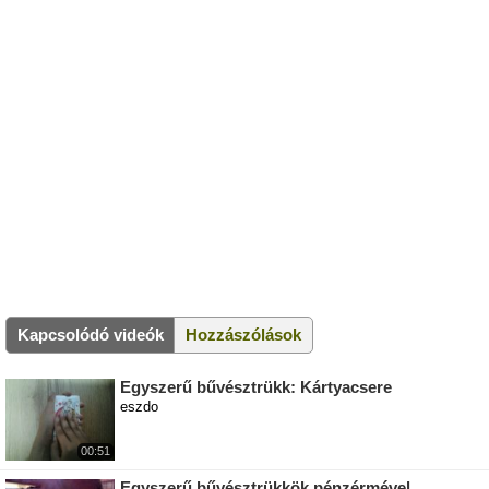
Kapcsolódó videók
Hozzászólások
Egyszerű bűvésztrükk: Kártyacsere
eszdo
00:51
Egyszerű bűvésztrükkök pénzérmével