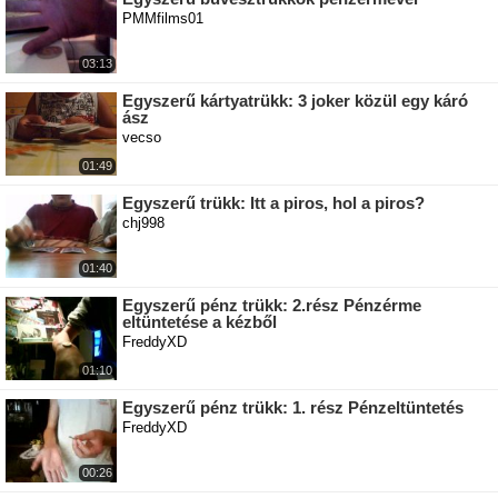
PMMfilms01
03:13
Egyszerű kártyatrükk: 3 joker közül egy káró
ász
vecso
01:49
Egyszerű trükk: Itt a piros, hol a piros?
chj998
01:40
Egyszerű pénz trükk: 2.rész Pénzérme
eltüntetése a kézből
FreddyXD
01:10
Egyszerű pénz trükk: 1. rész Pénzeltüntetés
FreddyXD
00:26