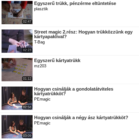
Egyszerű trükk, pénzérme eltüntetése
plasztik
02:47
Street magic 2.rész: Hogyan trükközzünk egy
kártyapaklival?
T-Bag
02:23
Egyszerű kártyatrükk
mz203
01:12
Hogyan csinálják a gondolatátviteles
kártyatrükköt?
PEmagic
02:58
Hogyan csinálják a négy ász kártyatrükköt?
PEmagic
03:09