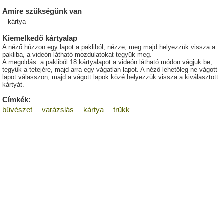
Amire szükségünk van
kártya
Kiemelkedő kártyalap
A néző húzzon egy lapot a pakliból, nézze, meg majd helyezzük vissza a
pakliba, a videón látható mozdulatokat tegyük meg.
A megoldás: a pakliból 18 kártyalapot a videón látható módon vágjuk be,
tegyük a tetejére, majd arra egy vágatlan lapot. A néző lehetőleg ne vágott
lapot válasszon, majd a vágott lapok közé helyezzük vissza a kiválasztott
kártyát.
Címkék:
bűvészet
varázslás
kártya
trükk