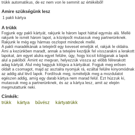
trükk automatikus, de ez nem von le semmit az értékéből!
Amire szükségünk lesz
1
pakli
kártya
A trükk
Fogjunk egy pakli kártyát, rakjunk le három lapot háttal egymás alá. Mellé
rakjunk le ismét három lapot, a középsőt mutassuk meg partnerünknek.
Rakjunk le még egy hármas oszlopot mindezek mellé.
A pakli maradékának a tetejéről egy keveset emeljük el, rakjuk le oldalra.
Ami a kezünkben maradt, annak a tetejére kezdjük fel visszarakni a lerakott
lapokat, ám egyet alulra egyet felülre, úgy, hogy kicsit kilógjanak a lapok
alul a pakliból. Amint ez megvan, helyezzük vissza az előbb félrerakott
adag kártyát. Alul még hagyjuk kilógva a kártyákat. Fogjuk meg erősen
oldalt a csomagot, majd az asztalra nyomjuk rá, ezáltal felülre kinyomódnak
az addig alul lévő lapok. Fordítsuk meg, ismételjük meg a mozdulatot
egészen addig, amíg egy darab kártya nem marad felül. Ezt húzzuk ki,
mutassuk meg a partnerünknek, és az a kártya lesz, amit az elején
megmutattunk neki.
Címkék:
trükk
kártya
bűvész
kártyatrükk