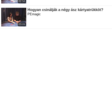
02:58
Hogyan csinálják a négy ász kártyatrükköt?
PEmagic
03:09