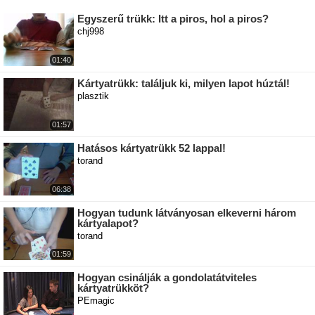
Egyszerű trükk: Itt a piros, hol a piros?
chj998
01:40
Kártyatrükk: találjuk ki, milyen lapot húztál!
plasztik
01:57
Hatásos kártyatrükk 52 lappal!
torand
06:38
Hogyan tudunk látványosan elkeverni három
kártyalapot?
torand
01:59
Hogyan csinálják a gondolatátviteles
kártyatrükköt?
PEmagic