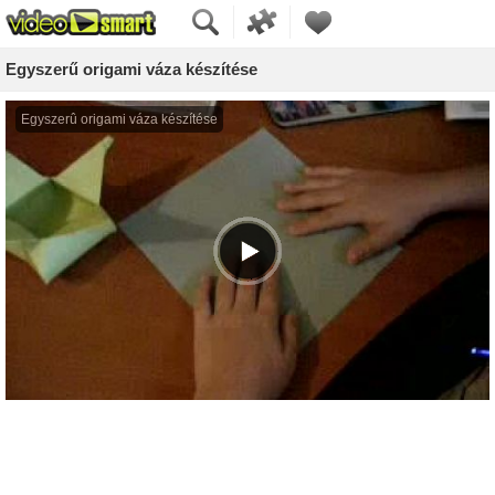
Egyszerű origami váza készítése