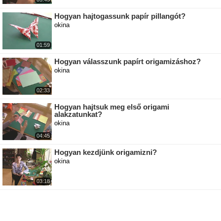
Hogyan hajtogassunk papír pillangót?
okina
01:59
Hogyan válasszunk papírt origamizáshoz?
okina
02:33
Hogyan hajtsuk meg első origami
alakzatunkat?
okina
04:45
Hogyan kezdjünk origamizni?
okina
03:18