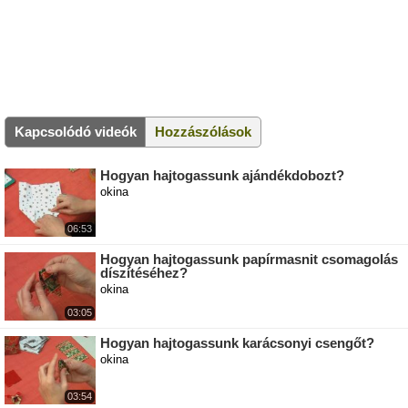
Kapcsolódó videók
Hozzászólások
Hogyan hajtogassunk ajándékdobozt?
okina
06:53
Hogyan hajtogassunk papírmasnit csomagolás
díszítéséhez?
okina
03:05
Hogyan hajtogassunk karácsonyi csengőt?
okina
03:54