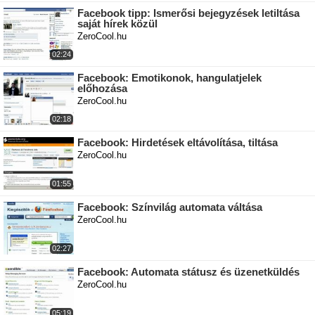
Facebook tipp: Ismerősi bejegyzések letiltása
saját hírek közül
ZeroCool.hu
02:24
Facebook: Emotikonok, hangulatjelek
előhozása
ZeroCool.hu
02:18
Facebook: Hirdetések eltávolítása, tiltása
ZeroCool.hu
01:55
Facebook: Színvilág automata váltása
ZeroCool.hu
02:27
Facebook: Automata státusz és üzenetküldés
ZeroCool.hu
05:19