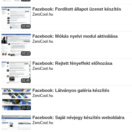
Facebook: Fordított állapot üzenet készítés
ZeroCool.hu
02:00
Facebook: Mókás nyelvi modul aktiválása
ZeroCool.hu
03:12
Facebook: Rejtett fényeffekt előhozása
ZeroCool.hu
01:45
Facebook: Látványos galéria készítés
ZeroCool.hu
03:33
Facebook: Saját névjegy készítés weboldalra
ZeroCool.hu