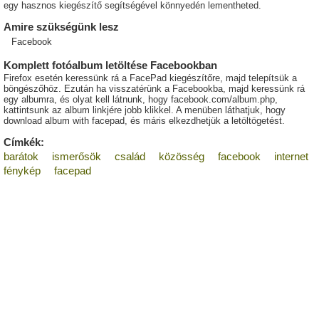
egy hasznos kiegészítő segítségével könnyedén lementheted.
Amire szükségünk lesz
Facebook
Komplett fotóalbum letöltése Facebookban
Firefox esetén keressünk rá a FacePad kiegészítőre, majd telepítsük a
böngészőhöz. Ezután ha visszatérünk a Facebookba, majd keressünk rá
egy albumra, és olyat kell látnunk, hogy facebook.com/album.php,
kattintsunk az album linkjére jobb klikkel. A menüben láthatjuk, hogy
download album with facepad, és máris elkezdhetjük a letöltögetést.
Címkék:
barátok
ismerősök
család
közösség
facebook
internet
fénykép
facepad