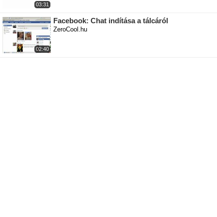
03:31
Facebook: Chat indítása a tálcáról
ZeroCool.hu
02:40