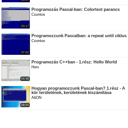
Programozás Pascal-ban: Colortext parancs
Csontos
03:17
Programozzunk Pascalban: a repeat until ciklus
Csontos
07:02
Programozás C++ban - 1.rész: Hello World
Horv
04:48
Hogyan programozzunk Pascal-ban? 1.rész - A
kör területének, kerületének kiszámítása
A6ON
08:54