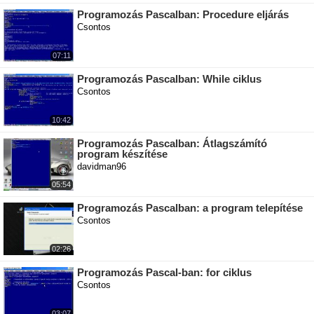
Programozás Pascalban: Procedure eljárás
Csontos
07:11
Programozás Pascalban: While ciklus
Csontos
10:42
Programozás Pascalban: Átlagszámító
program készítése
davidman96
05:54
Programozás Pascalban: a program telepítése
Csontos
02:26
Programozás Pascal-ban: for ciklus
Csontos
03:07