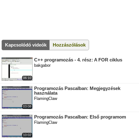
Kapcsolódó videók
Hozzászólások
C++ programozás - 4. rész: A FOR ciklus
bakgabor
06:10
Programozás Pascalban: Megjegyzések
használata
FlamingClaw
03:08
Programozás Pascalban: Első programom
FlamingClaw
10:02