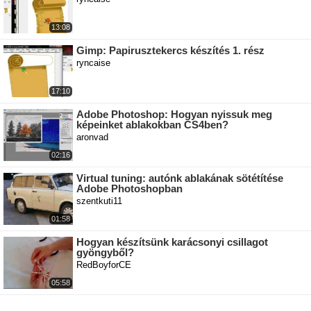
13:08
Gimp: Papirusztekercs készítés 1. rész
ryncaise
17:10
Adobe Photoshop: Hogyan nyissuk meg
képeinket ablakokban CS4ben?
aronvad
02:16
Virtual tuning: autónk ablakának sötétítése
Adobe Photoshopban
szentkuti11
01:58
Hogyan készítsünk karácsonyi csillagot
gyöngyből?
RedBoyforCE
05:58