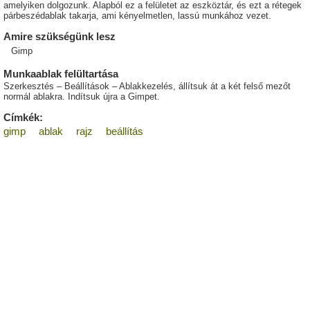
amelyiken dolgozunk. Alapból ez a felületet az eszköztár, és ezt a rétegek
párbeszédablak takarja, ami kényelmetlen, lassú munkához vezet.
Amire szükségünk lesz
Gimp
Munkaablak felültartása
Szerkesztés – Beállítások – Ablakkezelés, állítsuk át a két felső mezőt
normál ablakra. Indítsuk újra a Gimpet.
Címkék:
gimp
ablak
rajz
beállítás