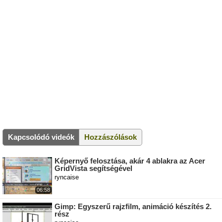
Kapcsolódó videók
Hozzászólások
Képernyő felosztása, akár 4 ablakra az Acer
GridVista segítségével
ryncaise
06:58
Gimp: Egyszerű rajzfilm, animáció készítés 2.
rész