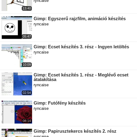
ryncaise
13:40
Gimp: Egyszerű rajzfilm, animáció készítés
ryncaise
05:47
Gimp: Ecset készítés 3. rész - Ingyen letöltés
ryncaise
10:09
Gimp: Ecset készítés 1. rész - Meglévő ecset
átalakítása
ryncaise
02:54
Gimp: Futófény készítés
ryncaise
08:14
Gimp: Papirusztekercs készítés 2. rész
ryncaise