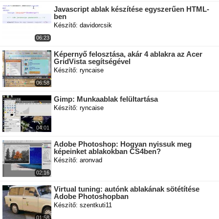
Javascript ablak készítése egyszerűen HTML-
ben
Készítő: davidorcsik
06:23
Képernyő felosztása, akár 4 ablakra az Acer
GridVista segítségével
Készítő: ryncaise
06:58
Gimp: Munkaablak felültartása
Készítő: ryncaise
04:01
Adobe Photoshop: Hogyan nyissuk meg
képeinket ablakokban CS4ben?
Készítő: aronvad
02:16
Virtual tuning: autónk ablakának sötétítése
Adobe Photoshopban
Készítő: szentkuti11
01:58