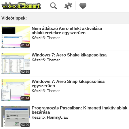
Videótippek:
Nem átlátszó Aero effekt aktiválása
ablakkeretekre egyszerűen
Készítő: Themer
01:14
Windows 7: Aero Shake kikapcsolása
Készítő: Themer
02:19
Windows 7: Aero Snap kikapcsolása
egyszerűen
Készítő: Themer
01:44
Programozás Pascalban: Kimeneti inaktív ablak
bezárása
Készítő: FlamingClaw
03:20