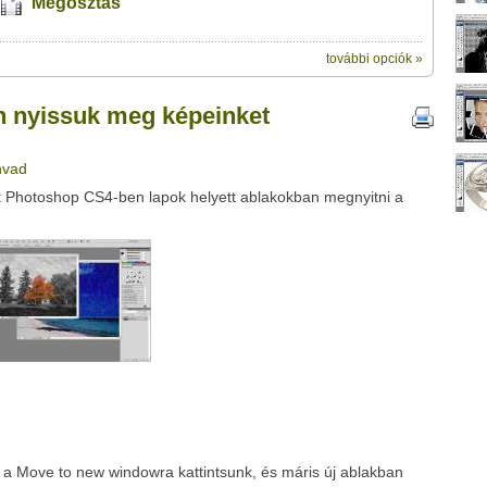
Megosztás
további opciók »
ik:
g képeinket ablakokban CS4ben?" című videótipp
 nyissuk meg képeinket
veleződet
,
vagy
ezt a felületet:
ubhoz sem.
Üzenet (opcionális):
nvad
!
ink között
et Photoshop CS4-ben lapok helyett ablakokban megnyitni a
Google
Digg
 a Move to new windowra kattintsunk, és máris új ablakban