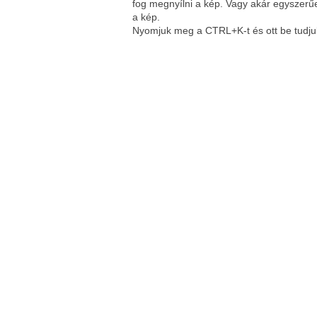
fog megnyílni a kép. Vagy akár egyszerűe
a kép.
Nyomjuk meg a CTRL+K-t és ott be tudjuk