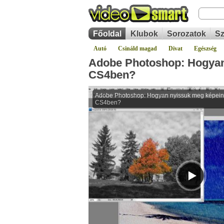
Főoldal
Klubok
Sorozatok
Sz
Autó
Csináld magad
Divat
Egészség
Adobe Photoshop: Hogyan
CS4ben?