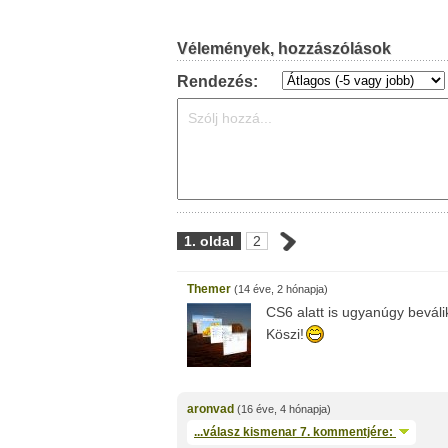
Vélemények, hozzászólások
Rendezés:
1. oldal
2
Themer
(14 éve, 2 hónapja)
CS6 alatt is ugyanúgy beváli
Köszi!
aronvad
(16 éve, 4 hónapja)
...válasz
kismenar
7. kommentjére: