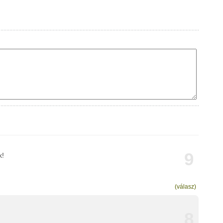
9
k!
(válasz)
8