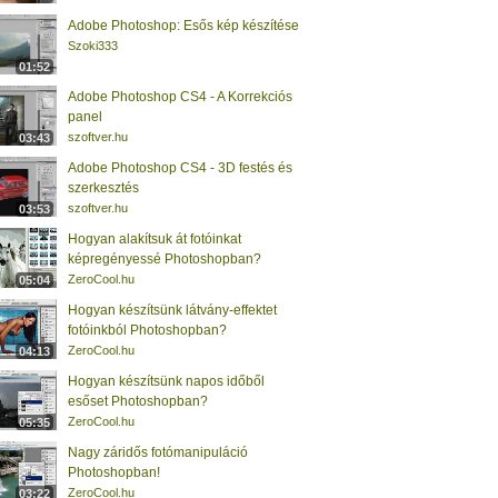
Adobe Photoshop: Esős kép készítése
Szoki333
01:52
Adobe Photoshop CS4 - A Korrekciós
panel
szoftver.hu
03:43
Adobe Photoshop CS4 - 3D festés és
szerkesztés
szoftver.hu
03:53
Hogyan alakítsuk át fotóinkat
képregényessé Photoshopban?
ZeroCool.hu
05:04
Hogyan készítsünk látvány-effektet
fotóinkból Photoshopban?
ZeroCool.hu
04:13
Hogyan készítsünk napos időből
esőset Photoshopban?
ZeroCool.hu
05:35
Nagy záridős fotómanipuláció
Photoshopban!
ZeroCool.hu
03:22