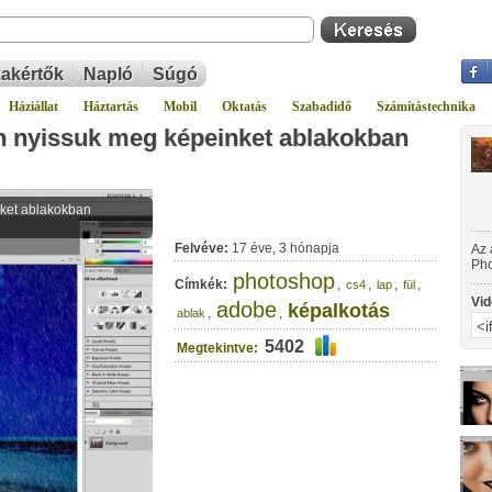
akértők
Napló
Súgó
Háziállat
Háztartás
Mobil
Oktatás
Szabadidő
Számítástechnika
 nyissuk meg képeinket ablakokban
Felvéve:
17 éve, 3 hónapja
Az 
Pho
photoshop
meg
Címkék:
,
,
,
,
cs4
lap
fül
Vid
adobe
képalkotás
,
,
ablak
5402
Megtekintve: