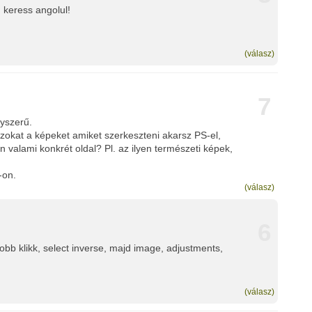
 keress angolul!
(válasz)
7
yszerű.
okat a képeket amiket szerkeszteni akarsz PS-el,
n valami konkrét oldal? Pl. az ilyen természeti képek,
-on.
(válasz)
6
, jobb klikk, select inverse, majd image, adjustments,
(válasz)