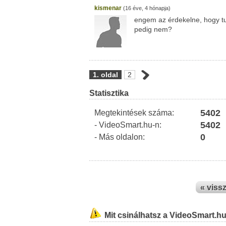
kismenar
(16 éve, 4 hónapja)
engem az érdekelne, hogy tud
pedig nem?
1. oldal
2
Statisztika
5402
Megtekintések száma:
5402
- VideoSmart.hu-n:
0
- Más oldalon:
« viss
Mit csinálhatsz a VideoSmart.h