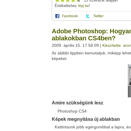
13 szavazat alapján
Értékeléshez
!
lépj be
Facebook
Twitter
Ez a videótipp a következő klub(ok)ba tartoz
A(z) "Adobe Photoshop: Hogyan nyissuk me
Adobe Photoshop: Hogyan
megosztásához használhatod a saját le
Ez a videó nem még nem tartozik egy kl
ablakokban CS4ben?
Neved:
2009. április 15. 17:58:09 |
Készítette: aro
Ha van egy kis időd,
nézz szét meglévő klubja
E-mail címed:
Az alábbi tippben bemutatjuk, miképp leh
képeket.
Címzett e-mail címe:
Facebook
Twitter
Del.icio.us
Live
Amire szükségünk lesz
Photoshop CS4
Képek megnyitása új ablakban
Kattintsunk jobb egérgombbal a lapra, és