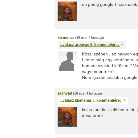
én pedig google-t használok.
kismenar
(16 éve, 4 hónapja)
...válasz
aronvad
6. kommentjére:
Köszi szépen , ez nagyon eg
Lenne még egy kérdésem, az
honnan szoktad letölteni? Va
vagy emberekről.
Nem igazán találok a google
aronvad
(16 éve, 4 hónapja)
...válasz
kismenar
5. kommentjére:
lasso tool-lal kijelölöm a fát
desaturate