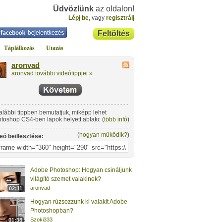
Üdvözlünk
az oldalon!
Lépj be
, vagy
regisztrálj
Feltöltés
Táplálkozás
Utazás
aronvad
aronvad további videótippjei »
alábbi tippben bemutatjuk, miképp lehet
toshop CS4-ben lapok helyett ablakokban
(
több infó
)
nyitni a képeket.
(
hogyan működik?
)
eó beillesztése:
Adobe Photoshop: Hogyan csináljunk
világító szemet valakinek?
aronvad
02:11
Hogyan rúzsozzunk ki valakit Adobe
Photoshopban?
Szoki333
01:38