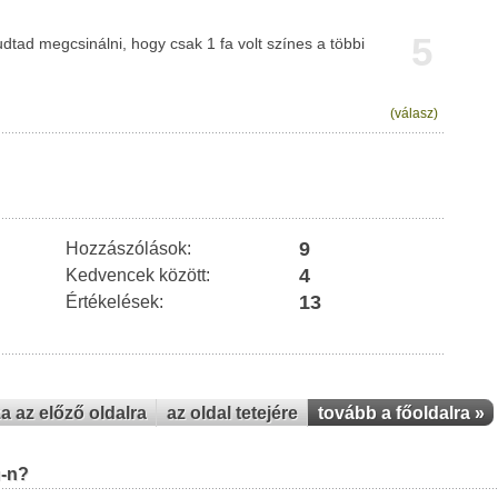
5
tad megcsinálni, hogy csak 1 fa volt színes a többi
(válasz)
9
Hozzászólások:
4
Kedvencek között:
13
Értékelések:
za az előző oldalra
az oldal tetejére
tovább a főoldalra »
u-n?