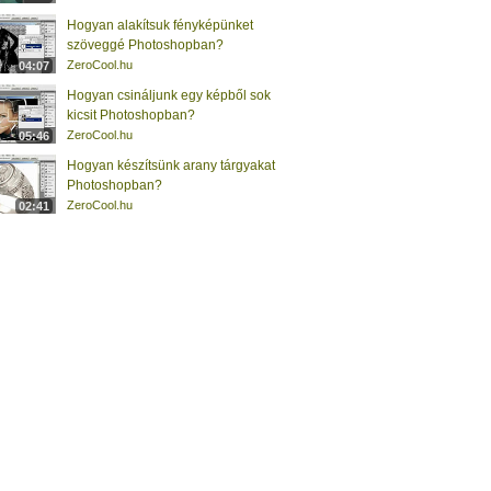
Hogyan alakítsuk fényképünket
szöveggé Photoshopban?
ZeroCool.hu
04:07
Hogyan csináljunk egy képből sok
kicsit Photoshopban?
ZeroCool.hu
05:46
Hogyan készítsünk arany tárgyakat
Photoshopban?
ZeroCool.hu
02:41