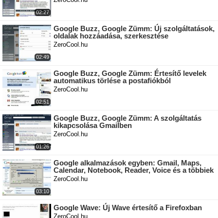
02:27
Google Buzz, Google Zümm: Új szolgáltatások,
oldalak hozzáadása, szerkesztése
ZeroCool.hu
02:49
Google Buzz, Google Zümm: Értesítő levelek
automatikus törlése a postafiókból
ZeroCool.hu
02:51
Google Buzz, Google Zümm: A szolgáltatás
kikapcsolása Gmailben
ZeroCool.hu
01:26
Google alkalmazások egyben: Gmail, Maps,
Calendar, Notebook, Reader, Voice és a többiek
ZeroCool.hu
03:10
Google Wave: Új Wave értesítő a Firefoxban
ZeroCool.hu