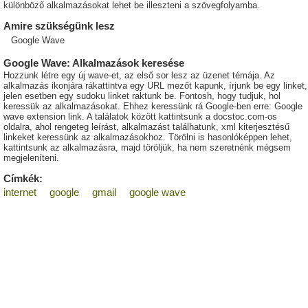
különböző alkalmazásokat lehet be illeszteni a szövegfolyamba.
Amire szükségünk lesz
Google Wave
Google Wave: Alkalmazások keresése
Hozzunk létre egy új wave-et, az első sor lesz az üzenet témája. Az
alkalmazás ikonjára rákattintva egy URL mezőt kapunk, írjunk be egy linket,
jelen esetben egy sudoku linket raktunk be. Fontosh, hogy tudjuk, hol
keressük az alkalmazásokat. Ehhez keressünk rá Google-ben erre: Google
wave extension link. A találatok között kattintsunk a docstoc.com-os
oldalra, ahol rengeteg leírást, alkalmazást találhatunk, xml kiterjesztésű
linkeket keressünk az alkalmazásokhoz. Törölni is hasonlóképpen lehet,
kattintsunk az alkalmazásra, majd töröljük, ha nem szeretnénk mégsem
megjeleníteni.
Címkék:
internet
google
gmail
google wave