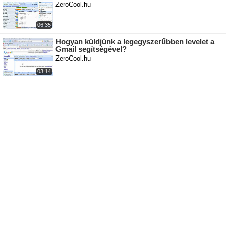
ZeroCool.hu
06:35
Hogyan küldjünk a legegyszerűbben levelet a
Gmail segítségével?
ZeroCool.hu
03:14