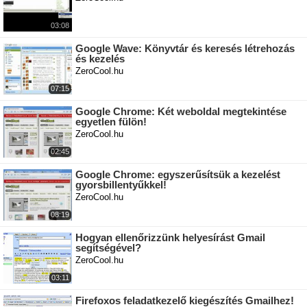
03:08
Google Wave: Könyvtár és keresés létrehozás
és kezelés
ZeroCool.hu
07:15
Google Chrome: Két weboldal megtekintése
egyetlen fülön!
ZeroCool.hu
02:45
Google Chrome: egyszerűsítsük a kezelést
gyorsbillentyűkkel!
ZeroCool.hu
08:19
Hogyan ellenőrizzünk helyesírást Gmail
segítségével?
ZeroCool.hu
03:11
Firefoxos feladatkezelő kiegészítés Gmailhez!