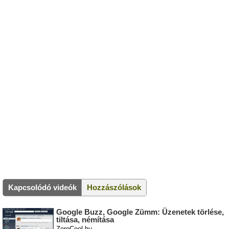
Kapcsolódó videók
Hozzászólások
Google Buzz, Google Zümm: Üzenetek törlése,
tiltása, némítása
ZeroCool.hu