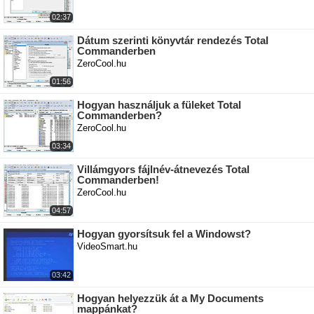
02:37
Dátum szerinti könyvtár rendezés Total
Commanderben
ZeroCool.hu
01:56
Hogyan használjuk a füleket Total
Commanderben?
ZeroCool.hu
03:34
Villámgyors fájlnév-átnevezés Total
Commanderben!
ZeroCool.hu
04:57
Hogyan gyorsítsuk fel a Windowst?
VideoSmart.hu
03:42
Hogyan helyezzük át a My Documents
mappánkat?