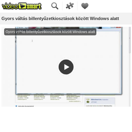
Gyors váltás billentyűzetkiosztások között Windows alatt