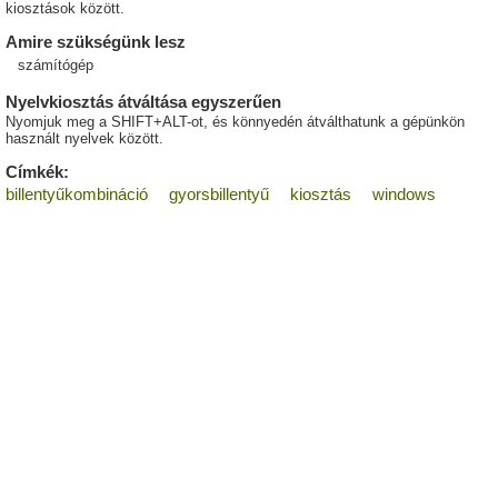
kiosztások között.
Amire szükségünk lesz
számítógép
Nyelvkiosztás átváltása egyszerűen
Nyomjuk meg a SHIFT+ALT-ot, és könnyedén átválthatunk a gépünkön
használt nyelvek között.
Címkék:
billentyűkombináció
gyorsbillentyű
kiosztás
windows