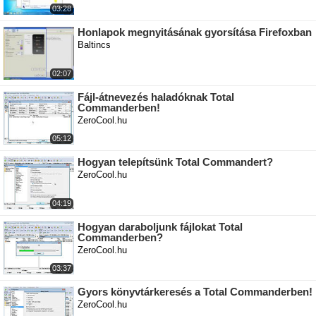
03:28
Honlapok megnyitásának gyorsítása Firefoxban
Baltincs
02:07
Fájl-átnevezés haladóknak Total
Commanderben!
ZeroCool.hu
05:12
Hogyan telepítsünk Total Commandert?
ZeroCool.hu
04:19
Hogyan daraboljunk fájlokat Total
Commanderben?
ZeroCool.hu
03:37
Gyors könyvtárkeresés a Total Commanderben!
ZeroCool.hu