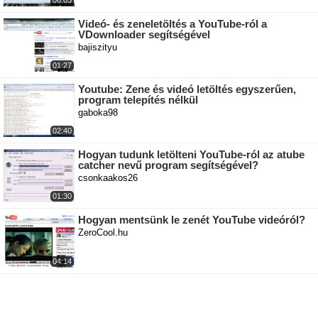
06:03
Videó- és zeneletöltés a YouTube-ról a
VDownloader segítségével
bajiszityu
01:27
Youtube: Zene és videó letöltés egyszerűen,
program telepítés nélkül
gaboka98
02:40
Hogyan tudunk letölteni YouTube-ról az atube
catcher nevű program segítségével?
csonkaakos26
01:30
Hogyan mentsünk le zenét YouTube videóról?
ZeroCool.hu
04:14