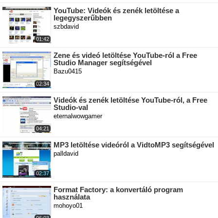
YouTube: Videók és zenék letöltése a
legegyszerűbben
szbdavid
01:42
Zene és videó letöltése YouTube-ról a Free
Studio Manager segítségével
Bazu0415
02:34
Videók és zenék letöltése YouTube-ról, a Free
Studio-val
eternalwowgamer
04:21
MP3 letöltése videóról a VidtoMP3 segítségével
palldavid
02:37
Format Factory: a konvertáló program
használata
mohoyo01