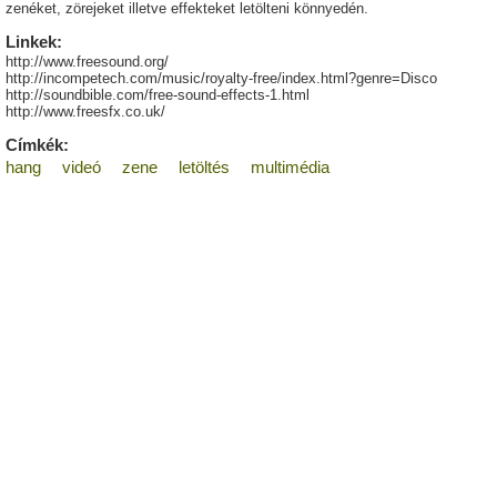
zenéket, zörejeket illetve effekteket letölteni könnyedén.
Linkek:
http://www.freesound.org/
http://incompetech.com/music/royalty-free/index.html?genre=Disco
http://soundbible.com/free-sound-effects-1.html
http://www.freesfx.co.uk/
Címkék:
hang
videó
zene
letöltés
multimédia