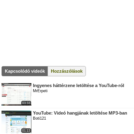
Kapcsolódó videók
Hozzászólások
Ingyenes háttérzene letöltése a YouTube-ról
MrErpeti
03:33
YouTube: Videó hangjának letöltése MP3-ban
Boti121
01:13