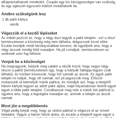
elkápráztathatunk mindenkit. Csupán egy kis kézügyességre van szükség,
és egy egészen egyszerű trükköt mutathatunk be.
Amikre szükségünk lesz
1
db
pakli kártya
nézők
Végezzük el a kezdő lépéseket
Az induló pozíció az, hogy a négy ászt tegyük a pakli tetejére - ezt a részt
természetesen a közönség még nem láthatta, dolgozzunk kicsit előre.
Ezután kezdjük minél lávtányosabban keverni, de ügyeljünk arra, hogy a
négy ászunk mindig felül maradjon. Ha jól csináljuk, természetesen ez
senkinek sem fog feltűnni.
Vonjuk be a közönséget
Ha megvagyunk, kérjünk meg valakit a nézők közül, hogy vegye négy
részre a paklit (természetesen úgy, hogy a kártyák hátlapja legyen csak
látható), és közben kövessük, hogy hol vannak az ászok. Az egyik pakk
tetején mi tudjuk, hogy ott vannak, ezt jól jegyezzük meg. Először
mutassunk rá bármelyik másik pakkra, és mondjuk azt, hogy a tetejéről
három kártyát tegyen az adott pakk aljára, majd folyamatosan fentről egyet
egyet a többi pakk tetejére. Csináltassuk meg vele a másik két paklival is,
ügyelve arra, hogy a legvégére maradjon az, aminek a tetején az ászok
vannak.
Most jön a megdöbbenés
Végül pedig kérjük meg, hogy az utolsó pakkal is végezze el az ismert
feladatot. Vagyis a három felsőt alulra, és ezután a tetejéről egyet egyet a