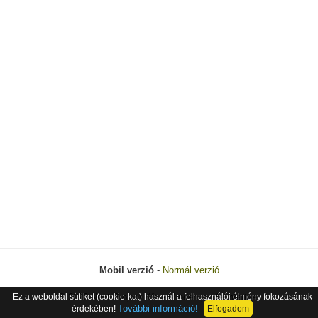
Mobil verzió
-
Normál verzió
Ez a weboldal sütiket (cookie-kat) használ a felhasználói élmény fokozásának
© 2026 Next Project Kft. - Minden jog fenntartva.
További információ!
érdekében!
Elfogadom