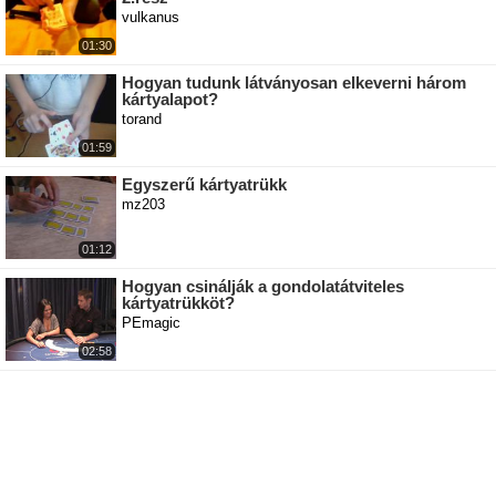
vulkanus
01:30
Hogyan tudunk látványosan elkeverni három
kártyalapot?
torand
01:59
Egyszerű kártyatrükk
mz203
01:12
Hogyan csinálják a gondolatátviteles
kártyatrükköt?
PEmagic
02:58