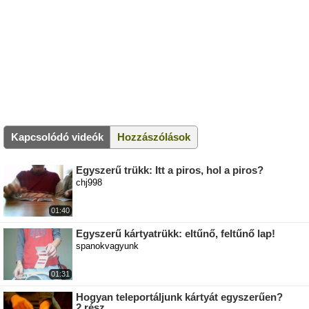
Kapcsolódó videók
Hozzászólások
Egyszerű trükk: Itt a piros, hol a piros?
chj998
01:40
Egyszerű kártyatrükk: eltűnő, feltűnő lap!
spanokvagyunk
01:31
Hogyan teleportáljunk kártyát egyszerűen?
2.rész