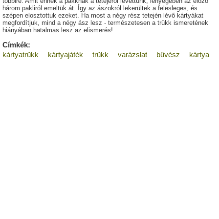
többire. Amit ennek a pakknak a tetejéről levettünk, lényegében az előző
három pakliról emeltük át. Így az ászokról lekerültek a felesleges, és
szépen elosztottuk ezeket. Ha most a négy rész tetején lévő kártyákat
megfordítjuk, mind a négy ász lesz - természetesen a trükk ismeretének
hiányában hatalmas lesz az elismerés!
Címkék:
kártyatrükk
kártyajáték
trükk
varázslat
bűvész
kártya