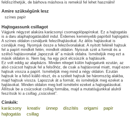
feldíszíthetjük, de bárhova máshova is remekül fel lehet használni!
Amire szükségünk lesz
színes papír
Hajtogassunk csillagot
Vágjunk négyzet alakúra karácsonyi csomagolópapírokat. Ez a hajtogatás
is a daru alaphajtogatásából indul. Érdemes keményebb papírból hajtogatni.
A színes oldalon csináljunk felezőhajtásokat. Az átlós hajtásokat is
csináljuk meg. Nyomjuk össze a felezővonalakat. A nyitott felénél hajtsuk
fel a papírt mindkét felén, mindkét oldalon. Nyissuk szét a formát és a
szélső hajtásvonalat „lapozzuk át” a másik oldalra. Ismételjük meg ezt a
másik oldalon is. Nem baj, ha egy picit elcsúszik a hajtásunk.
Ez volt eddig az alapbázis. Minden réteget külön hajtogatunk ezután, az
alsó csúcsot hajtsuk fel a felsőhöz, de csak a hajtásvonal miatt, majd ezen
hajtsuk vissza a papírt. Ismételjük meg mind a négy oldalon. Ezután
hajtsuk le a felső kiálló részt, és a széleit hajtsuk be háromszög alakba,
majd hajtsuk vissza. Lapozzuk át a formát, és ismételjük meg ezeket a
hajtásokat. Minden oldalon meg kell ismételni ezeket a hajtogatásokat.
Állítsuk be a csúcsokat csillag formába, majd a mutatóujjunkkal alulról
feszítsük ki a csillag „csücskeit”.
Címkék:
karácsony
kreatív
ünnep
díszítés
origami
papír
hajtogatás
csillag