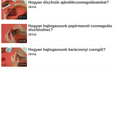
Hogyan díszítsük ajándékcsomagolásainkat?
okina
03:22
Hogyan hajtogassunk papírmasnit csomagolás
díszítéséhez?
okina
03:05
Hogyan hajtogassunk karácsonyi csengőt?
okina
03:54