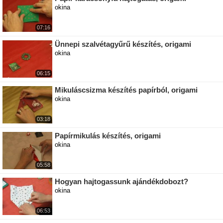
okina
07:16
Ünnepi szalvétagyűrű készítés, origami
okina
06:15
Mikuláscsizma készítés papírból, origami
okina
03:18
Papírmikulás készítés, origami
okina
05:58
Hogyan hajtogassunk ajándékdobozt?
okina
06:53