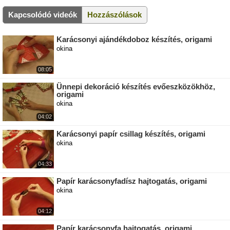
Kapcsolódó videók
Hozzászólások
Karácsonyi ajándékdoboz készítés, origami
okina
08:05
Ünnepi dekoráció készítés evőeszközökhöz,
origami
okina
04:02
Karácsonyi papír csillag készítés, origami
okina
04:33
Papír karácsonyfadísz hajtogatás, origami
okina
04:12
Papír karácsonyfa hajtogatás, origami