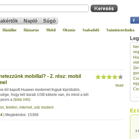
akértők
Napló
Súgó
Háziállat
Háztartás
Mobil
Oktatás
Szabadidő
Számítástechnika
Leg
Név
3 
seg
Hog
vid
3 
Zen
gyo
etezzünk mobillal? - 2. rész: mobil
Cou
mel
3 
eg
Mobil
Cso
ne-tól kapott Huawei modemet fogjuk kipróbálni,
sége, hogy két darab USB kábele van, és mind a két
3 
lyezni a
(
több infó
)
fon
,
telefon
,
internet
,
usb modem
Ez 
84
| Megtekintve: 15368
3 
3 