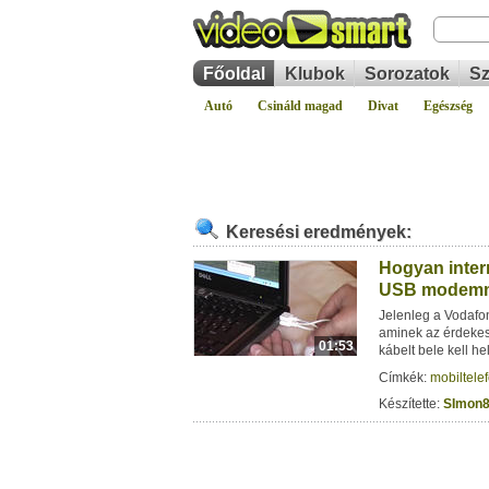
Főoldal
Klubok
Sorozatok
Sz
Autó
Csináld magad
Divat
Egészség
Keresési eredmények:
Hogyan intern
USB modem
Jelenleg a Vodafo
aminek az érdekes
01:53
kábelt bele kell he
Címkék:
mobiltele
Készítette:
SImon