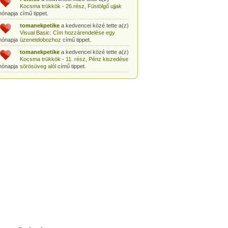
Kocsma trükkök - 26.rész, Füstölgő ujjak
hónapja
című tippet.
tomanekpetike
a kedvencei közé tette a(z)
Visual Basic: Cím hozzárendelése egy
hónapja
üzenetdobozhoz
című tippet.
tomanekpetike
a kedvencei közé tette a(z)
Kocsma trükkök - 11. rész, Pénz kiszedése
hónapja
sörösüveg alól
című tippet.
tomanekpetike
a kedvencei közé tette a(z)
Egyszerű bűvésztrükk: Pénz kiszedése
hónapja
gyufásdobozból
című tippet.
tomanekpetike
a kedvencei közé tette a(z)
Csodák Palotája: Coriolis-szoba
című tippet.
hónapja
tomanekpeti
a kedvencei közé tette a(z)
Sminkleckék - 1. rész: tusvonal készítése
hónapja
című tippet.
tomanekpeti
a kedvencei közé tette a(z)
Sminkleckék - 8.rész: Hogyan tanuljunk
hónapja
meg sminkelni?
című tippet.
tomanekpeti
a kedvencei közé tette a(z)
Öltönyvásárlás - 2. rész, Méretválasztás
hónapja
című tippet.
tomanekpeti
a kedvencei közé tette a(z)
Sminkleckék - 6.rész: a smink szerepe a
hónapja
hétköznapokban
című tippet.