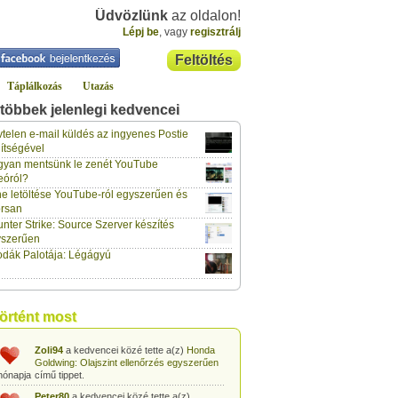
Üdvözlünk
az oldalon!
Lépj be
, vagy
regisztrálj
Feltöltés
Táplálkozás
Utazás
többek jelenlegi kedvencei
klaus70
a kedvencei közé tette a(z)
Lockerz meghívó és regisztráció
című
telen e-mail küldés az ingyenes Postie
hónapja
tippet.
ítségével
yan mentsünk le zenét YouTube
vidazoltan
a kedvencei közé tette a(z)
eóról?
Hogyan csinálják a négy ász kártyatrükköt?
hónapja
című tippet.
e letöltése YouTube-ról egyszerűen és
rsan
vidazoltan
a kedvencei közé tette a(z)
nter Strike: Source Szerver készítés
Egyszerű kártyatrükk: Kártyalap kitalálása
hónapja
trükkösen
című tippet.
yszerűen
dák Palotája: Légágyú
vidazoltan
a kedvencei közé tette a(z)
Egyszerű kártyatrükk: Megváltozó
hónapja
kártyalap a pakli tetején
című tippet.
vidazoltan
a kedvencei közé tette a(z)
történt most
Egyszerű kártyatrükk: STOP!
című tippet.
hónapja
Zoli94
a kedvencei közé tette a(z)
Honda
Goldwing: Olajszint ellenőrzés egyszerűen
hónapja
című tippet.
Peter80
a kedvencei közé tette a(z)