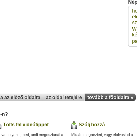
Nép
h
3 
el
sz
w
3 
ké
pa
3 
3 
3 
za az előző oldalra
az oldal tetejére
tovább a főoldalra »
u-n?
Tölts fel videótippet
Szólj hozzá
 van olyan tipped, amit megosztanál a
Miután megnézted, vagy elolvastad a