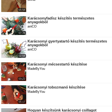
05:58
Karácsonyfadísz készítés természetes
anyagokból
aniCO
07:36
Karácsonyi gyertyatartó készítés természetes
anyagokból
aniCO
02:58
Karácsonyi mécsestartó készítése
MadeByYou
03:22
Karácsonyi tobozmanó készítése
MadeByYou
05:17
Hogyan készítsünk karácsonyi csillagot