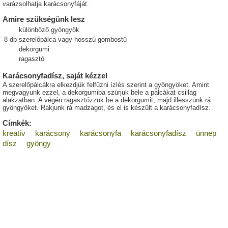
varázsolhatja karácsonyfáját.
Amire szükségünk lesz
különböző gyöngyök
8
db
szerelőpálca vagy hosszú gombostű
dekorgumi
ragasztó
Karácsonyfadísz, saját kézzel
A szerelőpálcákra elkezdjük felfűzni ízlés szerint a gyöngyöket. Amint
megvagyunk ezzel, a dekorgumiba szúrjuk bele a pálcákat csillag
alakzatban. A végén ragasztózzuk be a dekorgumit, majd illesszünk rá
gyöngyöket. Rakjunk rá madzagot, és el is készült a karácsonyfadísz.
Címkék:
kreatív
karácsony
karácsonyfa
karácsonyfadísz
ünnep
dísz
gyöngy