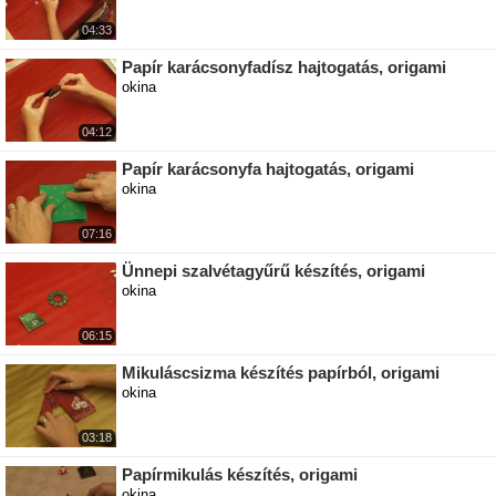
04:33
Papír karácsonyfadísz hajtogatás, origami
okina
04:12
Papír karácsonyfa hajtogatás, origami
okina
07:16
Ünnepi szalvétagyűrű készítés, origami
okina
06:15
Mikuláscsizma készítés papírból, origami
okina
03:18
Papírmikulás készítés, origami
okina