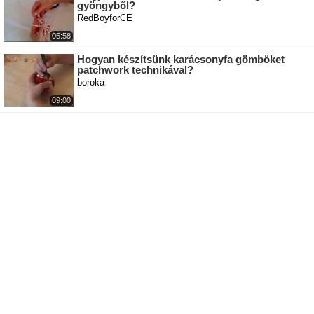
gyöngyből?
RedBoyforCE
05:58
Hogyan készítsünk karácsonyfa gömböket
patchwork technikával?
boroka
09:00