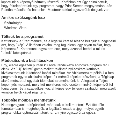
lophatunk a képernyő bármely részéről. Korábban ezt úgy csinálhattuk,
hogy feltelepítettünk egy programot, vagy Print Screen megnyomása után
Paintba másolás és hasonlók. Mostmár sokkal egyszerűbb dolgunk van.
Amikre szükségünk lesz
Számítógép
Windows Vista
Töltsük be a programot
Kattintsunk a Start menüre, és a legalsó kereső részbe kezdjük el begépelni
azt, hogy "kép". A listában valahol meg fog jelenni egy olyan találat, hogy
Képmetsző. Kattintsunk egyszerre erre, mely azonnal betölti a mi kis
"titkolt" képlopónkat.
Módosítsunk a beállításokon
Egy, elsőre egészen puritán külsővel rendelkező aprócska program tárul
elénk. Az "Új" feliratú gomb mellett található nyilacskára kattintva
kiválaszthatunk különböző lopási mintákat. Az Ablakmetszet például a futó
programok egyes ablakairól képes fix méretű képeket készíteni, a Téglalap
alakú metszettel ugyebár idomokat szemelhetünk ki. A legalsó a Teljes
képernyős metszet, mely két monitoros mód esetén mindkét képernyőt fel
fogja venni, és a szabadkézi vázlat képes egy teljesen szabadon megrajzolt
vonalon belüli képet rögzíteni.
Többféle módban menthetünk
Ha megvagyunk a képünkkel, már csak el kell menteni. Ezt többféle
formátumban is megtehetjük, a legáltalánosabb a .jpg, melyet egyéb
programokkal optimalizálhatunk is. Ennyire egyszerű az egész.