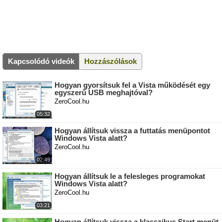
Kapcsolódó videók
Hozzászólások
Hogyan gyorsítsuk fel a Vista működését egy
egyszerű USB meghajtóval?
ZeroCool.hu
05:32
Hogyan állítsuk vissza a futtatás menüpontot
Windows Vista alatt?
ZeroCool.hu
02:49
Hogyan állítsuk le a felesleges programokat
Windows Vista alatt?
ZeroCool.hu
03:21
Hogyan állítsuk vissza a klasszikus Start menüt