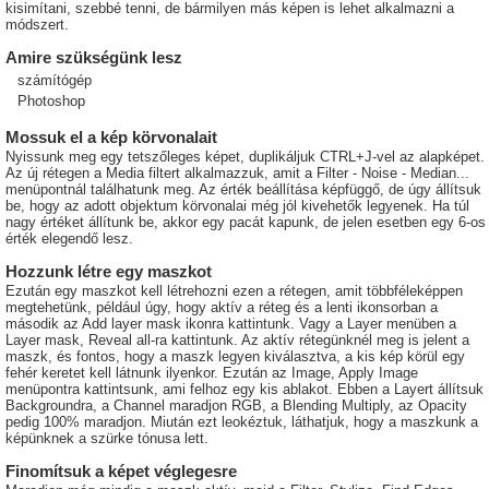
kisimítani, szebbé tenni, de bármilyen más képen is lehet alkalmazni a
módszert.
Amire szükségünk lesz
számítógép
Photoshop
Mossuk el a kép körvonalait
Nyissunk meg egy tetszőleges képet, duplikáljuk CTRL+J-vel az alapképet.
Az új rétegen a Media filtert alkalmazzuk, amit a Filter - Noise - Median...
menüpontnál találhatunk meg. Az érték beállítása képfüggő, de úgy állítsuk
be, hogy az adott objektum körvonalai még jól kivehetők legyenek. Ha túl
nagy értéket állítunk be, akkor egy pacát kapunk, de jelen esetben egy 6-os
érték elegendő lesz.
Hozzunk létre egy maszkot
Ezután egy maszkot kell létrehozni ezen a rétegen, amit többféleképpen
megtehetünk, például úgy, hogy aktív a réteg és a lenti ikonsorban a
második az Add layer mask ikonra kattintunk. Vagy a Layer menüben a
Layer mask, Reveal all-ra kattintunk. Az aktív rétegünknél meg is jelent a
maszk, és fontos, hogy a maszk legyen kiválasztva, a kis kép körül egy
fehér keretet kell látnunk ilyenkor. Ezután az Image, Apply Image
menüpontra kattintsunk, ami felhoz egy kis ablakot. Ebben a Layert állítsuk
Backgroundra, a Channel maradjon RGB, a Blending Multiply, az Opacity
pedig 100% maradjon. Miután ezt leokéztuk, láthatjuk, hogy a maszkunk a
képünknek a szürke tónusa lett.
Finomítsuk a képet véglegesre