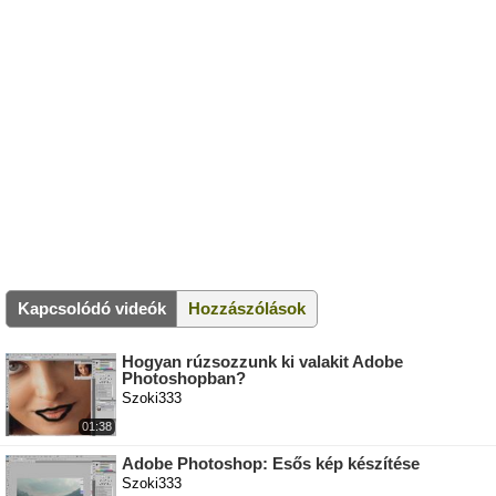
Kapcsolódó videók
Hozzászólások
Hogyan rúzsozzunk ki valakit Adobe
Photoshopban?
Szoki333
01:38
Adobe Photoshop: Esős kép készítése
Szoki333