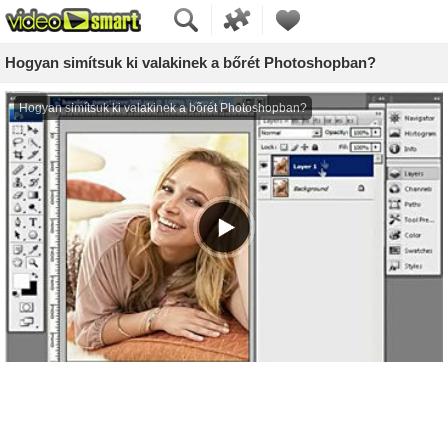
Hogyan simítsuk ki valakinek a bőrét Photoshopban?