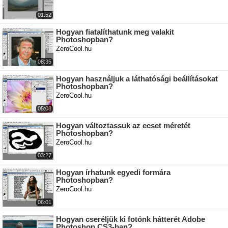
01:52
Hogyan fiatalíthatunk meg valakit
Photoshopban?
ZeroCool.hu
08:35
Hogyan használjuk a láthatósági beállításokat
Photoshopban?
ZeroCool.hu
05:08
Hogyan változtassuk az ecset méretét
Photoshopban?
ZeroCool.hu
03:27
Hogyan írhatunk egyedi formára
Photoshopban?
ZeroCool.hu
06:01
Hogyan cseréljük ki fotónk hátterét Adobe
Photoshop CS3-ban?