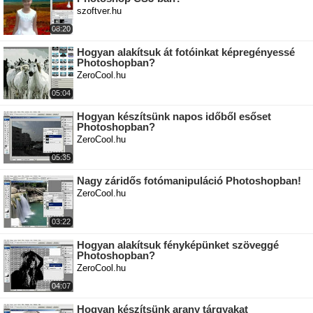
szoftver.hu
08:20
Hogyan alakítsuk át fotóinkat képregényessé
Photoshopban?
ZeroCool.hu
05:04
Hogyan készítsünk napos időből esőset
Photoshopban?
ZeroCool.hu
05:35
Nagy záridős fotómanipuláció Photoshopban!
ZeroCool.hu
03:22
Hogyan alakítsuk fényképünket szöveggé
Photoshopban?
ZeroCool.hu
04:07
Hogyan készítsünk arany tárgyakat