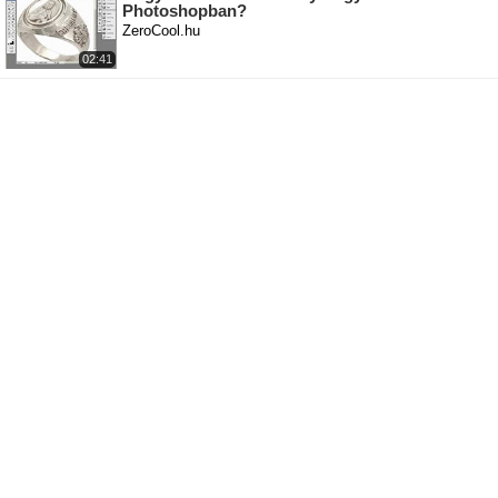
Photoshopban?
ZeroCool.hu
02:41