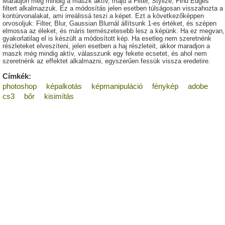
Maradjon még mindig a maszk aktív, majd a Filter, Stylize, Find Edges
filtert alkalmazzuk. Ez a módosítás jelen esetben túlságosan visszahozta a
kontúrvonalakat, ami irreálissá teszi a képet. Ezt a következőképpen
orvosoljuk: Filter, Blur, Gaussian Blurnál állítsunk 1-es értéket, és szépen
elmossa az éleket, és máris természetesebb lesz a képünk. Ha ez megvan,
gyakorlatilag el is készült a módosított kép. Ha esetleg nem szeretnénk
részleteket elveszíteni, jelen esetben a haj részleteit, akkor maradjon a
maszk még mindig aktív, válasszunk egy fekete ecsetet, és ahol nem
szeretnénk az effektet alkalmazni, egyszerűen fessük vissza eredetire.
Címkék:
photoshop
képalkotás
képmanipuláció
fénykép
adobe
cs3
bőr
kisimítás