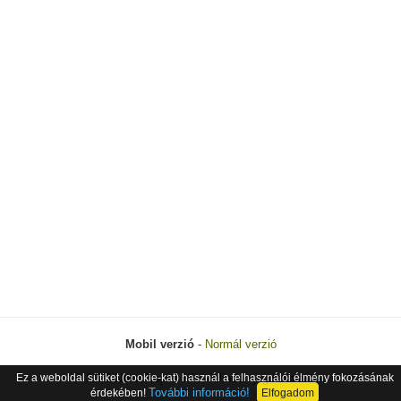
Mobil verzió
-
Normál verzió
Ez a weboldal sütiket (cookie-kat) használ a felhasználói élmény fokozásának
© 2026 Next Project Kft. - Minden jog fenntartva.
További információ!
érdekében!
Elfogadom