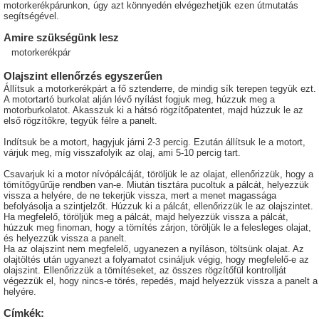
motorkerékpárunkon, úgy azt könnyedén elvégezhetjük ezen útmutatás
segítségével.
Amire szükségünk lesz
motorkerékpár
Olajszint ellenőrzés egyszerűen
Állítsuk a motorkerékpárt a fő sztenderre, de mindig sík terepen tegyük ezt.
A motortartó burkolat alján lévő nyílást fogjuk meg, húzzuk meg a
motorburkolatot. Akasszuk ki a hátsó rögzítőpatentet, majd húzzuk le az
első rögzítőkre, tegyük félre a panelt.
Indítsuk be a motort, hagyjuk járni 2-3 percig. Ezután állítsuk le a motort,
várjuk meg, míg visszafolyik az olaj, ami 5-10 percig tart.
Csavarjuk ki a motor nívópálcáját, töröljük le az olajat, ellenőrizzük, hogy a
tömítőgyűrűje rendben van-e. Miután tisztára pucoltuk a pálcát, helyezzük
vissza a helyére, de ne tekerjük vissza, mert a menet magassága
befolyásolja a szintjelzőt. Húzzuk ki a pálcát, ellenőrizzük le az olajszintet.
Ha megfelelő, töröljük meg a pálcát, majd helyezzük vissza a pálcát,
húzzuk meg finoman, hogy a tömítés zárjon, töröljük le a felesleges olajat,
és helyezzük vissza a panelt.
Ha az olajszint nem megfelelő, ugyanezen a nyíláson, töltsünk olajat. Az
olajtöltés után ugyanezt a folyamatot csináljuk végig, hogy megfelelő-e az
olajszint. Ellenőrizzük a tömítéseket, az összes rögzítőfül kontrollját
végezzük el, hogy nincs-e törés, repedés, majd helyezzük vissza a panelt a
helyére.
Címkék: