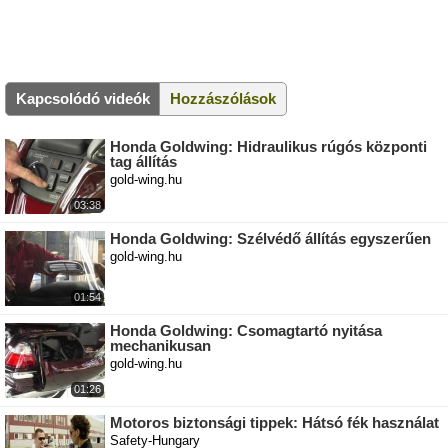
Kapcsolódó videók
Hozzászólások
Honda Goldwing: Hidraulikus rúgós központi
tag állítás
gold-wing.hu
03:38
Honda Goldwing: Szélvédő állítás egyszerűen
gold-wing.hu
01:54
Honda Goldwing: Csomagtartó nyitása
mechanikusan
gold-wing.hu
01:26
Motoros biztonsági tippek: Hátsó fék használat
Safety-Hungary