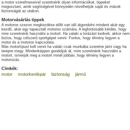
a motor szerelmeseivel szeretnénk olyan információkat, tippeket
megosztani, amik segítségével könnyedén növelhetjük saját és mások
biztonságát az utakon.
Motorvásárlás tippek
A motoros szezon megkezdése előtt van idő átgondolni mindent akár egy
kezdő, akár egy tapasztalt motoros számára. A legfontosabb kérdés, hogy
mire szeretnénk használni a motort. Ha valaki a túrázást kedveli, akkor nem
biztos, hogy célszerű sportgépet venni. Fontos, hogy élmény legyen a
motor és a motoros kapcsolata.
Más motortípust kell venni ha valaki csak munkába szeretne járni vagy ha
terepre megy. Mindenképpen gondoljuk át, mire szeretnénk használni a
motort, ismerjük meg a motort minél jobban, hogy élmény legyen a
motorozás.
Címkék:
motor
motorkerékpár
biztonság
jármű