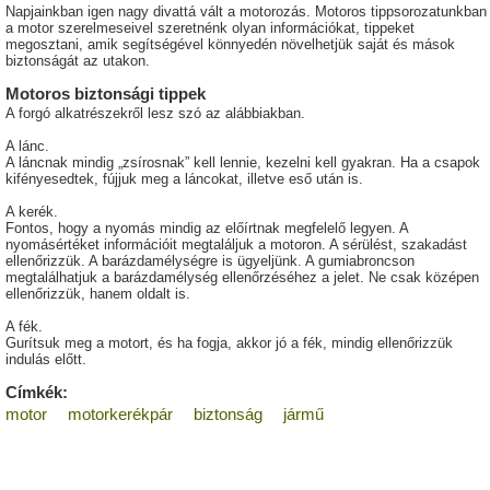
Napjainkban igen nagy divattá vált a motorozás. Motoros tippsorozatunkban
a motor szerelmeseivel szeretnénk olyan információkat, tippeket
megosztani, amik segítségével könnyedén növelhetjük saját és mások
biztonságát az utakon.
Motoros biztonsági tippek
A forgó alkatrészekről lesz szó az alábbiakban.
A lánc.
A láncnak mindig „zsírosnak” kell lennie, kezelni kell gyakran. Ha a csapok
kifényesedtek, fújjuk meg a láncokat, illetve eső után is.
A kerék.
Fontos, hogy a nyomás mindig az előírtnak megfelelő legyen. A
nyomásértéket információit megtaláljuk a motoron. A sérülést, szakadást
ellenőrizzük. A barázdamélységre is ügyeljünk. A gumiabroncson
megtalálhatjuk a barázdamélység ellenőrzéséhez a jelet. Ne csak középen
ellenőrizzük, hanem oldalt is.
A fék.
Gurítsuk meg a motort, és ha fogja, akkor jó a fék, mindig ellenőrizzük
indulás előtt.
Címkék:
motor
motorkerékpár
biztonság
jármű