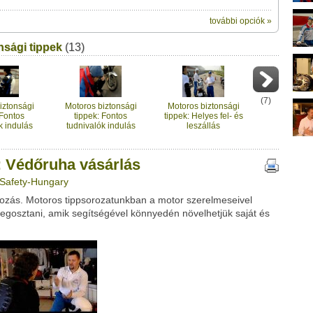
további opciók »
ik:
nsági tippek
(13)
megosztásához használhatod a saját
vásárlás" című videótipp
ubhoz sem.
Üzenet (opcionális):
!
ink között
(
7
)
iztonsági
Motoros biztonsági
Motoros biztonsági
 Fontos
tippek: Fontos
tippek: Helyes fel- és
k indulás
tudnivalók indulás
leszállás
1. rész
előtt - 2. rész
: Védőruha vásárlás
 Safety-Hungary
rozás. Motoros tippsorozatunkban a motor szerelmeseivel
Google
Digg
megosztani, amik segítségével könnyedén növelhetjük saját és