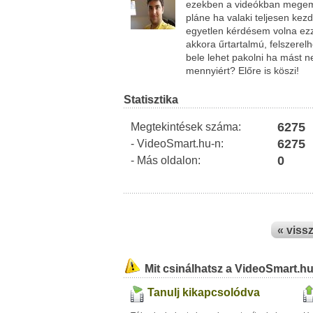
ezekben a videókban megemlít
pláne ha valaki teljesen ke
egyetlen kérdésem volna ezz
akkora űrtartalmú, felszerel
bele lehet pakolni ha mást n
mennyiért? Előre is köszi!
Statisztika
6275
Megtekintések száma:
6275
- VideoSmart.hu-n:
0
- Más oldalon:
« viss
Mit csinálhatsz a VideoSmart.h
Tanulj kikapcsolódva