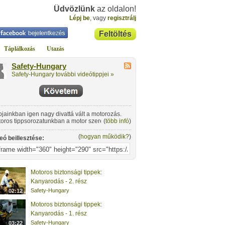
Üdvözlünk
az oldalon!
Lépj be
, vagy
regisztrálj
Feltöltés
Táplálkozás
Utazás
Safety-Hungary
Safety-Hungary további videótippjei »
jainkban igen nagy divattá vált a motorozás.
oros tippsorozatunkban a motor szerelmeseivel
(
több infó
)
retnénk olyan információkat, tippeket
osztani, amik segítségével könnyedén
(
hogyan működik?
)
eó beillesztése:
elhetjük saját és mások biztonságát az utakon.
Motoros biztonsági tippek:
Kanyarodás - 2. rész
Safety-Hungary
02:12
Motoros biztonsági tippek:
Kanyarodás - 1. rész
Safety-Hungary
03:22