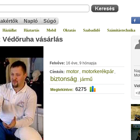
akértők
Napló
Súgó
Háziállat
Háztartás
Mobil
Oktatás
Szabadidő
Számítástechnika
: Védőruha vásárlás
Felvéve:
16 éve, 9 hónapja
motor
motorkerékpár
Nap
Címkék:
,
,
Mot
biztonság
jármű
,
sze
meg
Vid
növ
6275
Megtekintve: