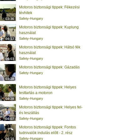
Motoros biztonsági tippek: Fékezési
tévhitek
Safety-Hungary
03:36
Motoros biztonsági tippek: Kuplung
használat
Safety-Hungary
04:17
Motoros biztonsági tippek: Hátsó fék
használat
Safety-Hungary
04:03
Motoros biztonsági tippek: Gázadás
Safety-Hungary
03:28
Motoros biztonsági tippek: Helyes
testtartás a motoron
Safety-Hungary
04:28
Motoros biztonsági tippek: Helyes fel-
és leszállás
Safety-Hungary
04:07
Motoros biztonsági tippek: Fontos
tudnivalók indulás előtt - 2. rész
Safety-Hungary
04:15