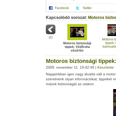
Facebook
Twitter
Kapcsolódó sorozat:
Ez a videótipp a következő klub(ok)ba tartoz
Motoros bizto
A(z) "Motoros biztonsági tippek: Védőruha 
leveleződet
,
vagy
ezt a felületet:
Ez a videó nem még nem tartozik egy kl
Neved:
Ha van egy kis időd,
nézz szét meglévő klubja
(
2
)
E-mail címed:
Motoros b
tippek:
Motoros biztonsági
tudnivaló
tippek: Védőruha
Címzett e-mail címe:
előtt - 
vásárlás
Motoros biztonsági tippek
2009. november 11. 19:42:49 |
Készítette:
Napjainkban igen nagy divattá vált a moto
Facebook
Twitter
szeretnénk olyan információkat, tippeket 
Del.icio.us
Live
mások biztonságát az utakon.