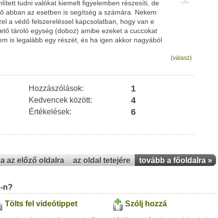
ett tudni valókat kiemelt figyelemben részesíti, de
zdő abban az esetben is segítség a számára. Nekem
el a védő felszereléssel kapcsolatban, hogy van e
hető tároló egység (doboz) amibe ezeket a cuccokat
em is legalább egy részét, és ha igen akkor nagyából
(válasz)
1
Hozzászólások:
4
Kedvencek között:
6
Értékelések:
za az előző oldalra
az oldal tetejére
tovább a főoldalra »
u-n?
Tölts fel videótippet
Szólj hozzá