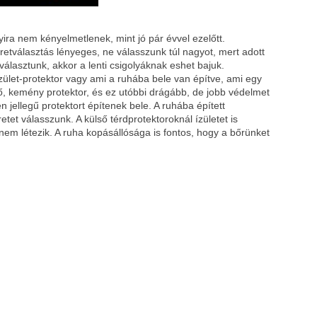
ra nem kényelmetlenek, mint jó pár évvel ezelőtt.
etválasztás lényeges, ne válasszunk túl nagyot, mert adott
t választunk, akkor a lenti csigolyáknak eshet bajuk.
zület-protektor vagy ami a ruhába bele van építve, ami egy
ső, kemény protektor, és ez utóbbi drágább, de jobb védelmet
n jellegű protektort építenek bele. A ruhába épített
etet válasszunk. A külső térdprotektoroknál ízületet is
 nem létezik. A ruha kopásállósága is fontos, hogy a bőrünket