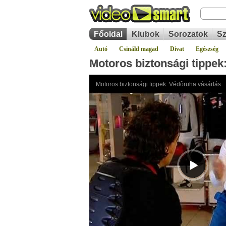
Főoldal
Klubok
Sorozatok
Sz
Autó
Csináld magad
Divat
Egészség
Motoros biztonsági tippek