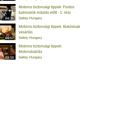
Motoros biztonsági tippek: Fontos
tudnivalók indulás előtt - 1. rész
Safety-Hungary
04:35
Motoros biztonsági tippek: Bukósisak
vásárlás
Safety-Hungary
04:57
Motoros biztonsági tippek:
Motorvásárlás
Safety-Hungary
03:10