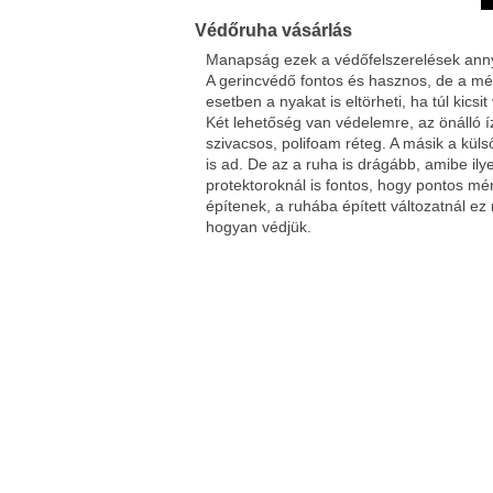
Védőruha vásárlás
Manapság ezek a védőfelszerelések annyi
A gerincvédő fontos és hasznos, de a mér
esetben a nyakat is eltörheti, ha túl kicsi
Két lehetőség van védelemre, az önálló í
szivacsos, polifoam réteg. A másik a kül
is ad. De az a ruha is drágább, amibe ilye
protektoroknál is fontos, hogy pontos mér
építenek, a ruhába épített változatnál ez
hogyan védjük.