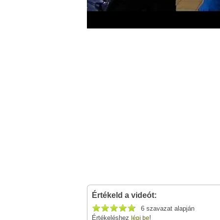
Értékeld a videót:
6 szavazat alapján
Értékeléshez
!
lépj be