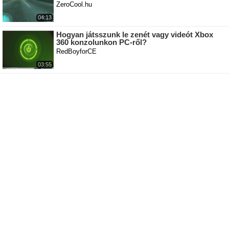
ZeroCool.hu
04:13
Hogyan játsszunk le zenét vagy videót Xbox
360 konzolunkon PC-ről?
RedBoyforCE
03:55