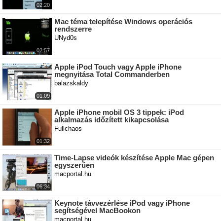
02:20
Mac téma telepítése Windows operációs
rendszerre
UNyd0s
02:57
Apple iPod Touch vagy Apple iPhone
megnyitása Total Commanderben
balazskaldy
01:09
Apple iPhone mobil OS 3 tippek: iPod
alkalmazás időzített kikapcsolása
Fullchaos
01:32
Time-Lapse videók készítése Apple Mac gépen
egyszerűen
macportal.hu
06:34
Keynote távvezérlése iPod vagy iPhone
segítségével MacBookon
macportal.hu