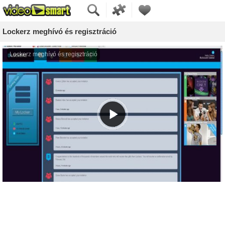
Lockerz meghívó és regisztráció