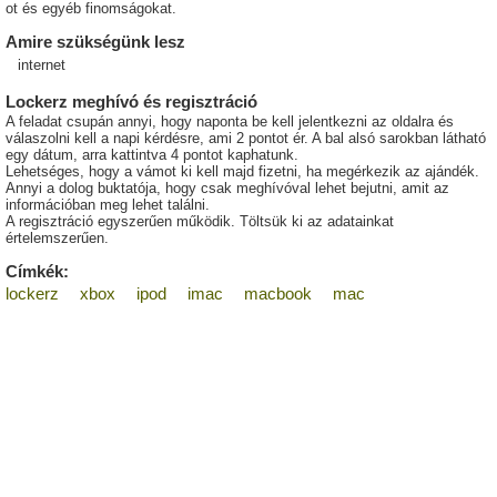
ot és egyéb finomságokat.
Amire szükségünk lesz
internet
Lockerz meghívó és regisztráció
A feladat csupán annyi, hogy naponta be kell jelentkezni az oldalra és
válaszolni kell a napi kérdésre, ami 2 pontot ér. A bal alsó sarokban látható
egy dátum, arra kattintva 4 pontot kaphatunk.
Lehetséges, hogy a vámot ki kell majd fizetni, ha megérkezik az ajándék.
Annyi a dolog buktatója, hogy csak meghívóval lehet bejutni, amit az
információban meg lehet találni.
A regisztráció egyszerűen működik. Töltsük ki az adatainkat
értelemszerűen.
Címkék:
lockerz
xbox
ipod
imac
macbook
mac