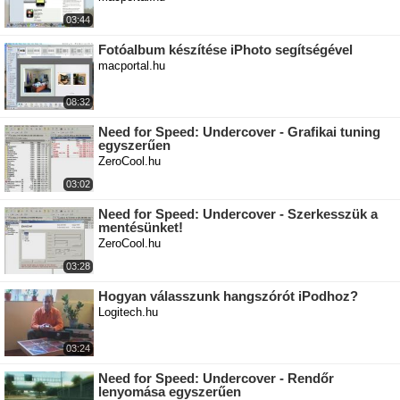
03:44
Fotóalbum készítése iPhoto segítségével
macportal.hu
08:32
Need for Speed: Undercover - Grafikai tuning
egyszerűen
ZeroCool.hu
03:02
Need for Speed: Undercover - Szerkesszük a
mentésünket!
ZeroCool.hu
03:28
Hogyan válasszunk hangszórót iPodhoz?
Logitech.hu
03:24
Need for Speed: Undercover - Rendőr
lenyomása egyszerűen