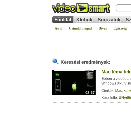
Főoldal
Klubok
Sorozatok
Sz
Autó
Csináld magad
Divat
Egészség
Keresési eredmények:
Mac téma tel
Ebben a videóban 
Windows XP / Vist
Címkék:
Mac
,
xp
,
v
02:57
Készítette:
UNyd0