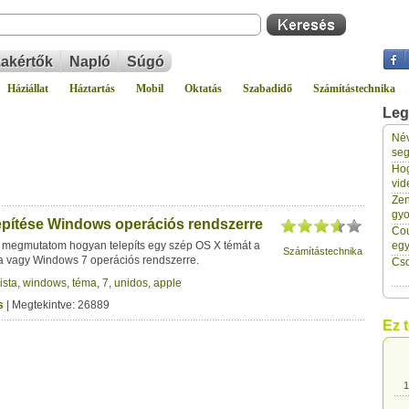
akértők
Napló
Súgó
Háziállat
Háztartás
Mobil
Oktatás
Szabadidő
Számítástechnika
Leg
Név
1
seg
Hog
vid
1
Zen
gyo
epítése Windows operációs rendszerre
Cou
1
megmutatom hogyan telepíts egy szép OS X témát a
eg
Számítástechnika
a vagy Windows 7 operációs rendszerre.
Cso
ista
,
windows
,
téma
,
7
,
unidos
,
apple
1
s
| Megtekintve: 26889
Ez 
1
1