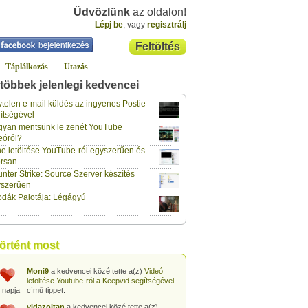
Üdvözlünk
az oldalon!
Lépj be
, vagy
regisztrálj
Feltöltés
Táplálkozás
Utazás
többek jelenlegi kedvencei
gabor733
a kedvencei közé tette a(z)
Leopárdgekkó-etetés egyszerű csipesszel
telen e-mail küldés az ingyenes Postie
 napja
című tippet.
ítségével
yan mentsünk le zenét YouTube
gabor733
a kedvencei közé tette a(z)
eóról?
Hogyan készítsünk tojáslevest?
című tippet.
 napja
e letöltése YouTube-ról egyszerűen és
rsan
gabor733
a kedvencei közé tette a(z)
nter Strike: Source Szerver készítés
Hogyan készítsünk fűszeres-paradicsomos
 napja
pennét?
című tippet.
yszerűen
dák Palotája: Légágyú
gabor733
a kedvencei közé tette a(z)
Babakonyha - Almaszósz készítése 6
 napja
hónapos kortól
című tippet.
gabor733
a kedvencei közé tette a(z)
történt most
Babakonyha - Alma-banán püré készítése
 napja
egyszerűen
című tippet.
Moni9
a kedvencei közé tette a(z)
Videó
letöltése Youtube-ról a Keepvid segítségével
 napja
című tippet.
vidazoltan
a kedvencei közé tette a(z)