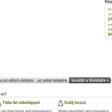
Nép
fir
1
sz
p
pr
1
cs
t
1
1
1
za az előző oldalra
az oldal tetejére
tovább a főoldalra »
u-n?
Tölts fel videótippet
Szólj hozzá
 van olyan tipped, amit megosztanál a
Miután megnézted, vagy elolvastad a