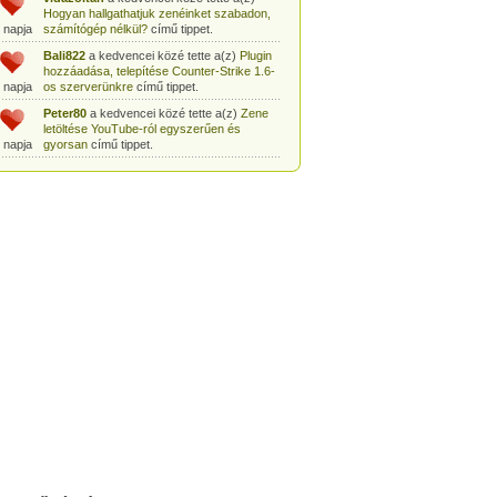
Hogyan hallgathatjuk zenéinket szabadon,
 napja
számítógép nélkül?
című tippet.
Bali822
a kedvencei közé tette a(z)
Plugin
hozzáadása, telepítése Counter-Strike 1.6-
 napja
os szerverünkre
című tippet.
Peter80
a kedvencei közé tette a(z)
Zene
letöltése YouTube-ról egyszerűen és
 napja
gyorsan
című tippet.
Heni77
a kedvencei közé tette a(z)
Counter
Strike: Source Szerver készítés
 napja
egyszerűen
című tippet.
Zoli94
a kedvencei közé tette a(z)
Counter-
Strike: új pályák telepítése szerverünkre
 napja
egyszerűen
című tippet.
Csabszii88
a kedvencei közé tette a(z)
MP3 letöltése videóról a VidtoMP3
 napja
segítségével
című tippet.
Lidiaa
a kedvencei közé tette a(z)
MP3
letöltése videóról a VidtoMP3 segítségével
 napja
című tippet.
tomanekpetike
a kedvencei közé tette a(z)
Counter Strike: Source Szerver készítés
 napja
egyszerűen
című tippet.
tomanekpeti
a kedvencei közé tette a(z)
Plugin hozzáadása, telepítése Counter-
 napja
Strike 1.6-os szerverünkre
című tippet.