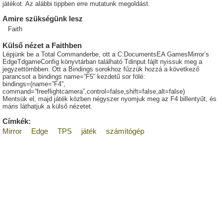
játékot. Az alábbi tippben erre mutatunk megoldást.
Amire szükségünk lesz
Faith
Külső nézet a Faithben
Lépjünk be a Total Commanderbe, ott a C:DocumentsEA GamesMirror’s
EdgeTdgameConfig könyvtárban található Tdinput fájlt nyissuk meg a
jegyzettömbben. Ott a Bindings sorokhoz fűzzük hozzá a következő
parancsot a bindings name=”F5” kezdetű sor fölé:
bindings=(name=”F4”,
command=”freeflightcamera”,control=false,shift=false,alt=false)
Mentsük el, majd játék közben négyszer nyomjuk meg az F4 billentyűt, és
máris láthatjuk a külső nézetet.
Címkék:
Mirror
Edge
TPS
játék
számítógép