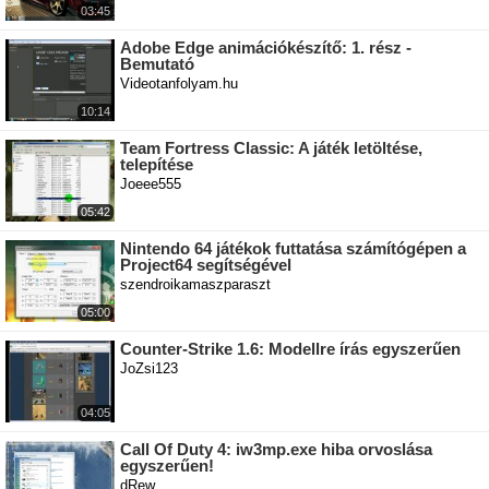
03:45
Adobe Edge animációkészítő: 1. rész -
Bemutató
Videotanfolyam.hu
10:14
Team Fortress Classic: A játék letöltése,
telepítése
Joeee555
05:42
Nintendo 64 játékok futtatása számítógépen a
Project64 segítségével
szendroikamaszparaszt
05:00
Counter-Strike 1.6: Modellre írás egyszerűen
JoZsi123
04:05
Call Of Duty 4: iw3mp.exe hiba orvoslása
egyszerűen!
dRew