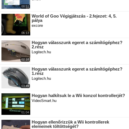
00:51
World of Goo Végigjátszás - 2.fejezet: 4, 5.
pálya
excore
06:13
Hogyan válasszunk egeret a számítógéphez?
2.rész
Logitech.hu
02:18
Hogyan válasszunk egeret a számítógéphez?
1.rész
Logitech.hu
03:49
Hogyan halkítsuk le a Wii konzol kontrollerjét?
VideoSmart.hu
01:04
Hogyan ellenőrizzük a Wii kontrollerek
elemeinek töltöttségét?