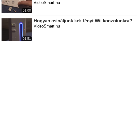
VideoSmart.hu
01:00
Hogyan csináljunk kék fényt Wii konzolunkra?
VideoSmart.hu
01:51