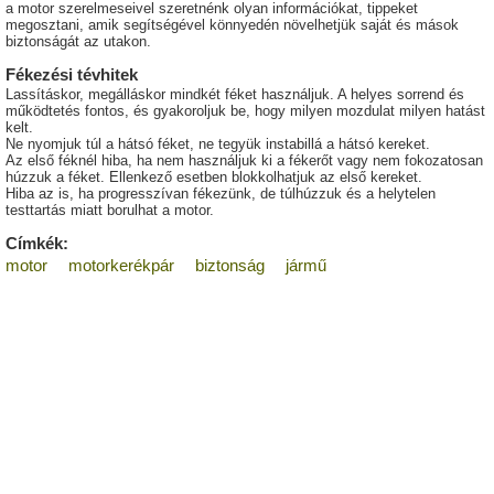
a motor szerelmeseivel szeretnénk olyan információkat, tippeket
megosztani, amik segítségével könnyedén növelhetjük saját és mások
biztonságát az utakon.
Fékezési tévhitek
Lassításkor, megálláskor mindkét féket használjuk. A helyes sorrend és
működtetés fontos, és gyakoroljuk be, hogy milyen mozdulat milyen hatást
kelt.
Ne nyomjuk túl a hátsó féket, ne tegyük instabillá a hátsó kereket.
Az első féknél hiba, ha nem használjuk ki a fékerőt vagy nem fokozatosan
húzzuk a féket. Ellenkező esetben blokkolhatjuk az első kereket.
Hiba az is, ha progresszívan fékezünk, de túlhúzzuk és a helytelen
testtartás miatt borulhat a motor.
Címkék:
motor
motorkerékpár
biztonság
jármű