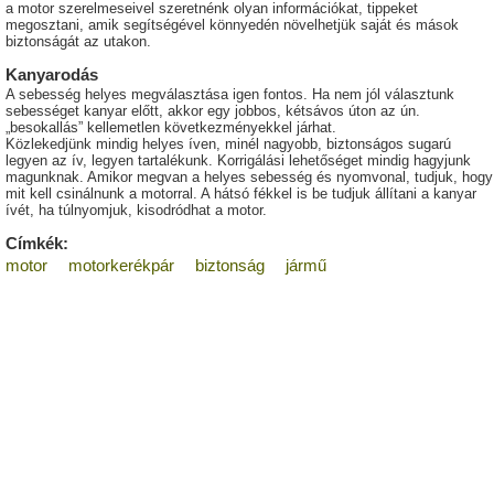
a motor szerelmeseivel szeretnénk olyan információkat, tippeket
megosztani, amik segítségével könnyedén növelhetjük saját és mások
biztonságát az utakon.
Kanyarodás
A sebesség helyes megválasztása igen fontos. Ha nem jól választunk
sebességet kanyar előtt, akkor egy jobbos, kétsávos úton az ún.
„besokallás” kellemetlen következményekkel járhat.
Közlekedjünk mindig helyes íven, minél nagyobb, biztonságos sugarú
legyen az ív, legyen tartalékunk. Korrigálási lehetőséget mindig hagyjunk
magunknak. Amikor megvan a helyes sebesség és nyomvonal, tudjuk, hogy
mit kell csinálnunk a motorral. A hátsó fékkel is be tudjuk állítani a kanyar
ívét, ha túlnyomjuk, kisodródhat a motor.
Címkék:
motor
motorkerékpár
biztonság
jármű