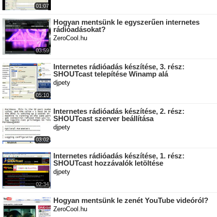
01:07
Hogyan mentsünk le egyszerűen internetes
rádióadásokat?
ZeroCool.hu
03:59
Internetes rádióadás készítése, 3. rész:
SHOUTcast telepítése Winamp alá
djpety
05:10
Internetes rádióadás készítése, 2. rész:
SHOUTcast szerver beállítása
djpety
03:02
Internetes rádióadás készítése, 1. rész:
SHOUTcast hozzávalók letöltése
djpety
02:34
Hogyan mentsünk le zenét YouTube videóról?
ZeroCool.hu