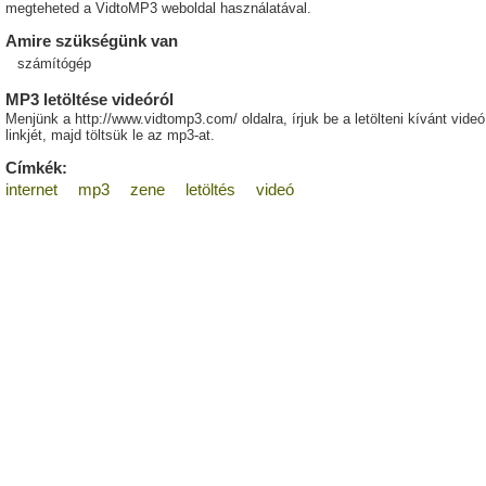
megteheted a VidtoMP3 weboldal használatával.
Amire szükségünk van
számítógép
MP3 letöltése videóról
Menjünk a http://www.vidtomp3.com/ oldalra, írjuk be a letölteni kívánt videó
linkjét, majd töltsük le az mp3-at.
Címkék:
internet
mp3
zene
letöltés
videó