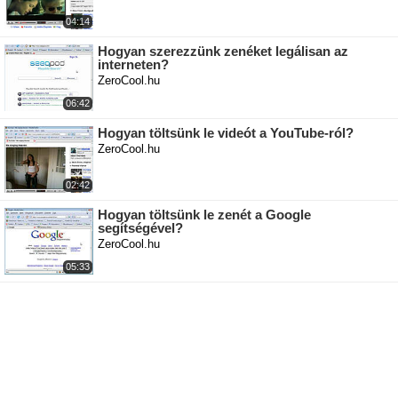
04:14
Hogyan szerezzünk zenéket legálisan az
interneten?
ZeroCool.hu
06:42
Hogyan töltsünk le videót a YouTube-ról?
ZeroCool.hu
02:42
Hogyan töltsünk le zenét a Google
segítségével?
ZeroCool.hu
05:33