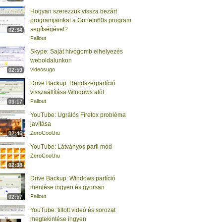
Hogyan szerezzük vissza bezárt
programjainkat a GoneIn60s program
segítségével?
02:34
Fallout
Skype: Saját hívógomb elhelyezés
weboldalunkon
videosugo
02:59
Drive Backup: Rendszerpartíció
visszaállítása Windows alól
Fallout
03:17
YouTube: Ugrálós Firefox probléma
javítása
ZeroCool.hu
02:46
YouTube: Látványos parti mód
ZeroCool.hu
02:38
Drive Backup: Windows partíció
mentése ingyen és gyorsan
Fallout
02:57
YouTube: tiltott videó és sorozat
megtekintése ingyen