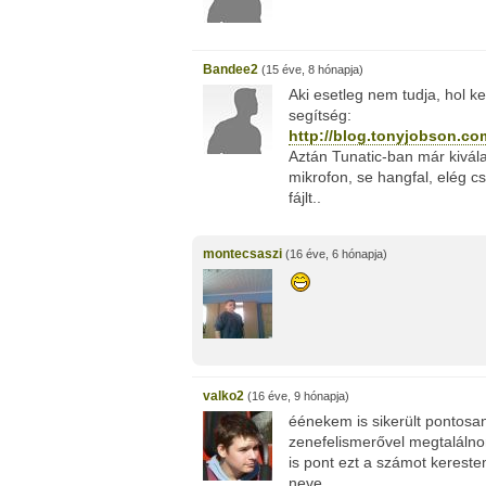
Bandee2
(15 éve, 8 hónapja)
Aki esetleg nem tudja, hol ke
segítség:
http://blog.tonyjobson.c
Aztán Tunatic-ban már kivála
mikrofon, se hangfal, elég c
fájlt..
montecsaszi
(16 éve, 6 hónapja)
valko2
(16 éve, 9 hónapja)
éénekem is sikerült pontosa
zenefelismerővel megtalálnom,
is pont ezt a számot kereste
neve