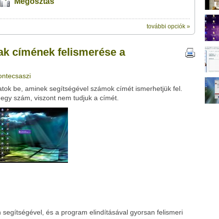
Megosztás
további opciók »
ik:
elismerése a Tunatic segítségével" című videótipp
k címének felismerése a
veleződet
,
vagy
ezt a felületet:
ubhoz sem.
Üzenet (opcionális):
ontecsaszi
!
ink között
tok be, aminek segítségével számok címét ismerhetjük fel.
 egy szám, viszont nem tudjuk a címét.
Google
Digg
 segítségével, és a program elindításával gyorsan felismeri