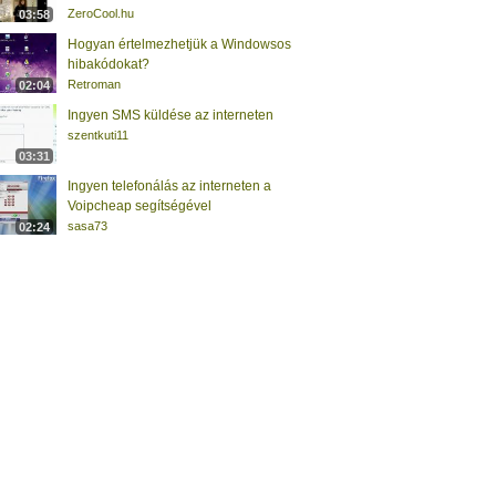
ZeroCool.hu
03:58
Hogyan értelmezhetjük a Windowsos
hibakódokat?
Retroman
02:04
Ingyen SMS küldése az interneten
szentkuti11
03:31
Ingyen telefonálás az interneten a
Voipcheap segítségével
sasa73
02:24