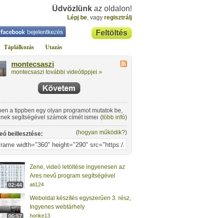
Üdvözlünk
az oldalon!
Lépj be
, vagy
regisztrálj
Feltöltés
Táplálkozás
Utazás
montecsaszi
montecsaszi további videótippjei »
en a tippben egy olyan programot mutatok be,
nek segítségével számok címét ismerhetjük fel.
(
több infó
)
 akkor jöhet jól, ha megtetszett nekünk egy
m, viszont nem tudjuk a címét.
(
hogyan működik?
)
eó beillesztése:
Zene, videó letöltése ingyenesen az
Ares nevű program segítségével
ati124
02:44
Weboldal készítés egyszerűen 3. rész,
Ingyenes webtárhely
horike13
06:57