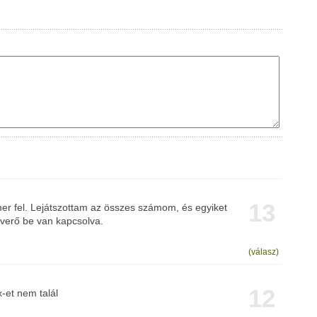
13
 fel. Lejátszottam az összes számom, és egyiket
everő be van kapcsolva.
(válasz)
12
-et nem talál