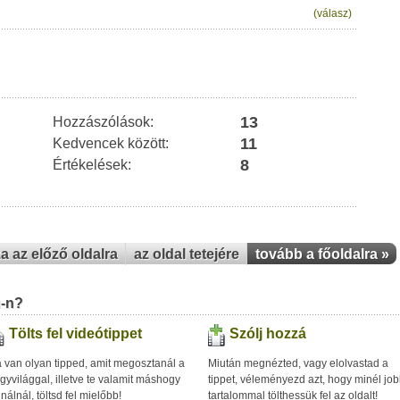
(válasz)
13
Hozzászólások:
11
Kedvencek között:
8
Értékelések:
za az előző oldalra
az oldal tetejére
tovább a főoldalra »
u-n?
Tölts fel videótippet
Szólj hozzá
 van olyan tipped, amit megosztanál a
Miután megnézted, vagy elolvastad a
gyvilággal, illetve te valamit máshogy
tippet, véleményezd azt, hogy minél jo
inálnál, töltsd fel mielőbb!
tartalommal tölthessük fel az oldalt!