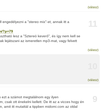
(válasz)
11
ll engedélyezni a "stereo mix"-et, annak itt a
om/?p=79
sztható lesz a "Sztereó keverő", és így nem kell se
sak lejátszani az ismeretlen mp3-mat, vagy felvett
(válasz)
10
(válasz)
9
n ezt a számot megtalálnom egy ilyen
 csak ott énekelni kellett. De itt az a vicces hogy én
m, amit itt mutattál a tippben midomi.com az oldal