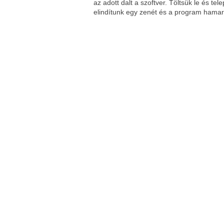
az adott dalt a szoftver. Töltsük le és te
elindítunk egy zenét és a program hamaro