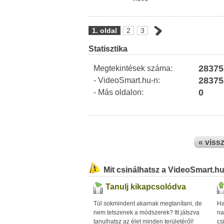
1. oldal
2
3
Statisztika
28375
Megtekintések száma:
28375
- VideoSmart.hu-n:
0
- Más oldalon:
« viss
Mit csinálhatsz a VideoSmart.h
Tanulj kikapcsolódva
Túl sokmindent akarnak megtanítani, de
Ha
nem tetszenek a módszerek? Itt játszva
na
tanulhatsz az élet minden területéről!
cs