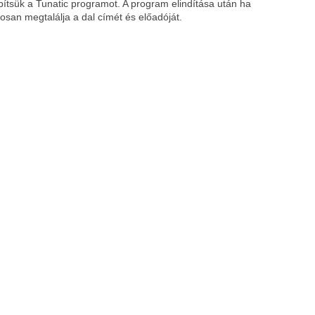
lepítsük a Tunatic programot. A program elindítása után ha
san megtalálja a dal címét és előadóját.