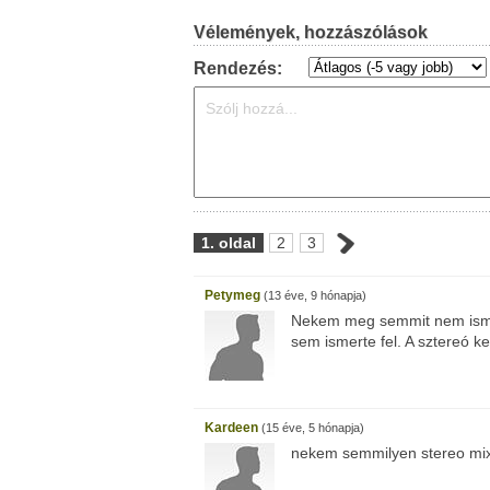
Vélemények, hozzászólások
Rendezés:
1. oldal
2
3
Petymeg
(13 éve, 9 hónapja)
Nekem meg semmit nem ismer
sem ismerte fel. A sztereó k
Kardeen
(15 éve, 5 hónapja)
nekem semmilyen stereo mix