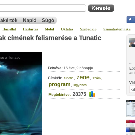
akértők
Napló
Súgó
Háziállat
Háztartás
Mobil
Oktatás
Szabadidő
Számítástechnika
k címének felismerése a Tunatic
Felvéve:
16 éve, 9 hónapja
Ebb
ami
zene
Ami
Címkék:
,
,
,
tunatic
szám
szá
Vid
program
,
ingyenes
28375
Megtekintve: