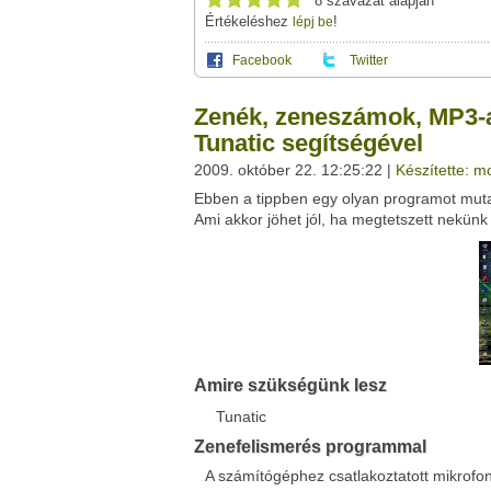
8 szavazat alapján
Értékeléshez
!
lépj be
Facebook
Twitter
Ez a videótipp a következő klub(ok)ba tartoz
A(z) "Zenék, zeneszámok, MP3-ak címének f
Zenék, zeneszámok, MP3-a
megosztásához használhatod a saját le
Ez a videó nem még nem tartozik egy kl
Tunatic segítségével
Neved:
2009. október 22. 12:25:22 |
Készítette: m
Ha van egy kis időd,
nézz szét meglévő klubja
E-mail címed:
Ebben a tippben egy olyan programot muta
Ami akkor jöhet jól, ha megtetszett nekünk
Címzett e-mail címe:
Facebook
Twitter
Del.icio.us
Live
Amire szükségünk lesz
Tunatic
Zenefelismerés programmal
A számítógéphez csatlakoztatott mikrofon