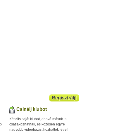
Regisztrálj!
Csinálj klubot
Készíts saját klubot, ahová mások is
bb
csatlakozhatnak, és közösen egyre
nagyobb videóbázist hozhattok létre!