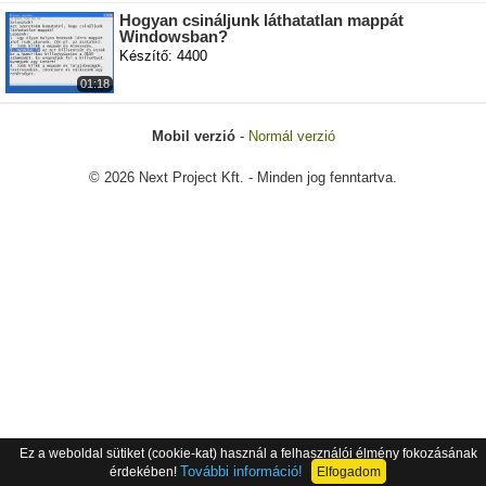
Hogyan csináljunk láthatatlan mappát
Windowsban?
Készítő: 4400
01:18
Mobil verzió
-
Normál verzió
© 2026 Next Project Kft. - Minden jog fenntartva.
Ez a weboldal sütiket (cookie-kat) használ a felhasználói élmény fokozásának
További információ!
érdekében!
Elfogadom