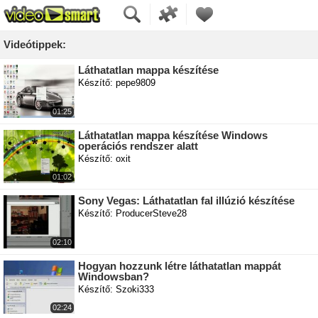
Videótippek:
Láthatatlan mappa készítése
Készítő: pepe9809
01:25
Láthatatlan mappa készítése Windows
operációs rendszer alatt
Készítő: oxit
01:02
Sony Vegas: Láthatatlan fal illúzió készítése
Készítő: ProducerSteve28
02:10
Hogyan hozzunk létre láthatatlan mappát
Windowsban?
Készítő: Szoki333
02:24