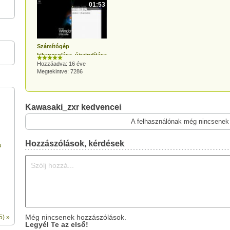
01:53
Számítógép
kikapcsolása, újraindítása
egyszerűen parancsikon
Hozzáadva: 16 éve
Megtekintve: 7286
segítségével
Kawasaki_zxr kedvencei
A felhasználónak még nincsenek
Hozzászólások, kérdések
u
Még nincsenek hozzászólások.
5) »
Legyél Te az első!