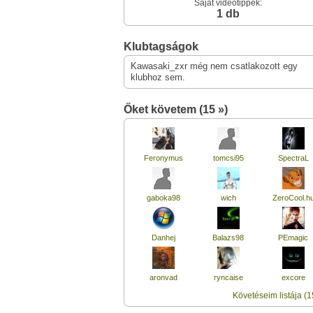
Saját videótippek:
1 db
Klubtagságok
Kawasaki_zxr még nem csatlakozott egy
klubhoz sem.
Őket követem (15 »)
Feronymus
tomcsi95
SpectraL
gaboka98
wich
ZeroCool.h
Danhej
Balazs98
PEmagic
aronvad
ryncaise
excore
Követéseim listája (1