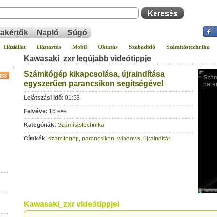
akértők
Napló
Súgó
Háziállat
Háztartás
Mobil
Oktatás
Szabadidő
Számítástechnika
Kawasaki_zxr legújabb videótippje
Számítógép kikapcsolása, újraindítása
egyszerűen parancsikon segítségével
Lejátszási idő:
01:53
Felvéve:
16 éve
Kategóriák:
Számítástechnika
Címkék:
számítógép
,
parancsikon
,
windows
,
újraindítás
Kawasaki_zxr videótippjei