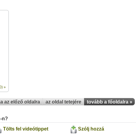
0) »
za az előző oldalra
az oldal tetejére
tovább a főoldalra »
u-n?
Tölts fel videótippet
Szólj hozzá