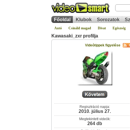
Főoldal
Klubok
Sorozatok
Sz
Autó
Csináld magad
Divat
Egészség
Kawasaki_zxr profilja
Videótippek figyelése
Regisztráció napja:
2010. július 27.
Megtekintett videók:
264 db