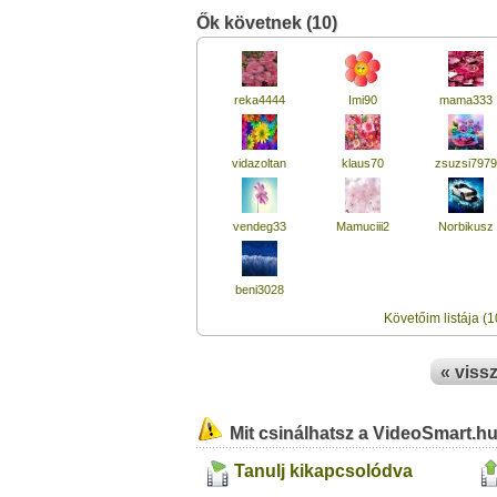
Ők követnek (10)
reka4444
Imi90
mama333
vidazoltan
klaus70
zsuzsi7979
vendeg33
Mamuciii2
Norbikusz
beni3028
Követőim listája (1
« viss
Mit csinálhatsz a VideoSmart.h
Tanulj kikapcsolódva