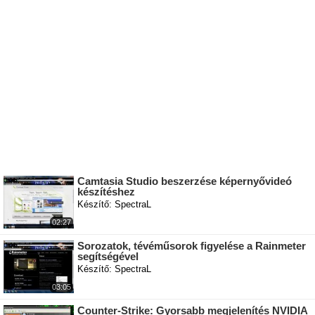
Camtasia Studio beszerzése képernyővideó
készítéshez
Készítő: SpectraL
02:27
Sorozatok, tévéműsorok figyelése a Rainmeter
segítségével
Készítő: SpectraL
03:05
Counter-Strike: Gyorsabb megjelenítés NVIDIA