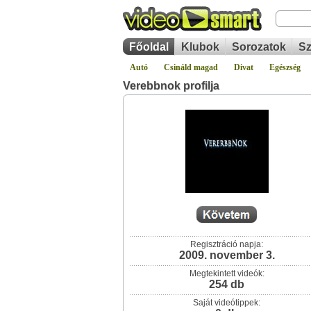
Főoldal
Klubok
Sorozatok
Sz
Autó
Csináld magad
Divat
Egészség
Verebbnok profilja
Regisztráció napja:
2009. november 3.
Megtekintett videók:
254 db
Saját videótippek: