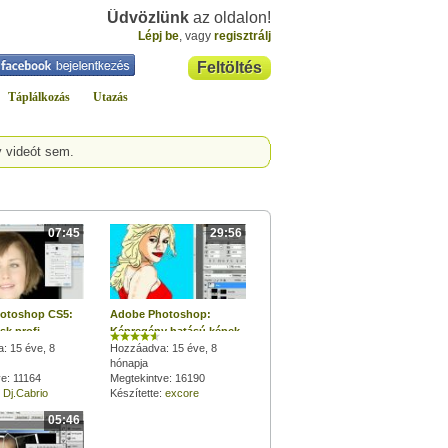
Üdvözlünk
az oldalon!
Lépj be
, vagy
regisztrálj
Feltöltés
Táplálkozás
Utazás
y videót sem.
07:45
29:56
otoshop CS5:
Adobe Photoshop:
sk profi
Képregény hatású képek
ekhez
: 15 éve, 8
készítése
Hozzáadva: 15 éve, 8
hónapja
e: 11164
Megtekintve: 16190
:
Dj.Cabrio
Készítette:
excore
05:46