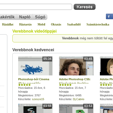
akértők
Napló
Súgó
Háziállat
Háztartás
Mobil
Oktatás
Szabadidő
Számítástechnika
Verebbnok videótippjei
Verebbnok
még nem töltött fel eg
Verebbnok kedvencei
05:34
03:45
Photoshop-ból Cinema
Adobe Photoshop CS5:
Adobe Ph
4D-be exportálás
Képrészletek élesítése
Refine Ma
egyszerűen
Hozzáadva: 15 éve, 6
Hozzáadva: 15 éve, 7
kijelölés
Hozzáadva
hónapja
hónapja
hónapja
Megtekintve: 3767
Megtekintve: 6495
Megtekintv
Készítette:
szesze15
Készítette:
Dj.Cabrio
Készítette
03:55
03:53