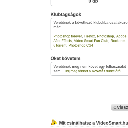
0 db
Klubtagságok
Verebbnok a következő klubokba csatlakozot
már:
,
,
,
Photoshop forever
Firefox
Photoshop
Adobe
,
,
,
After Effects
Video Smart Fan Club
Rockerek
,
uTorrent
Photoshop CS4
Őket követem
Verebbnok még nem követ egy felhasználót
sem.
!
Tudj meg többet a
Követés
funkcióról
« viss
Mit csinálhatsz a VideoSmart.h