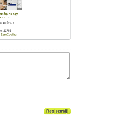
ináljunk egy
k kicsit
opban?
: 18 éve, 5
ve: 21785
:
ZeroCool.hu
Regisztrálj!