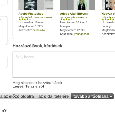
Adobe Photoshop:
Adobe After Effects:
Hogyan cs
Térhatású vonalas effekt
Zöld-háttér effektus
képből so
t
készítés egyszerűen
Hozzáadva: 16 éve
Hozzáadva: 16 éve, 1
Photosh
Hozzáadva
Megtekintve: 13365
hónapja
hónapja
Készítette:
peti65444
Megtekintve: 12993
Megtekint
Készítette:
youngcesar
Készítette
Hozzászólások, kérdések
Még nincsenek hozzászólások.
Legyél Te az első!
za az előző oldalra
az oldal tetejére
tovább a főoldalra »
u-n?