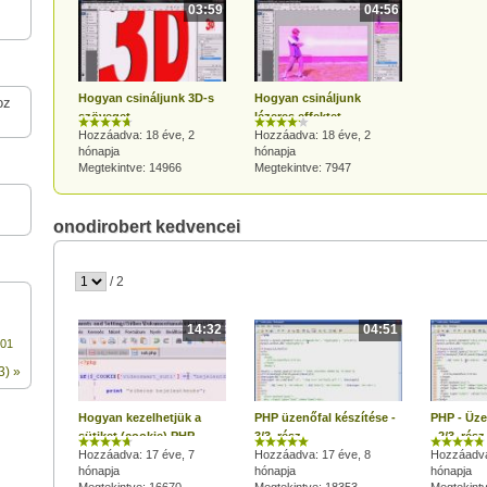
03:59
04:56
Hogyan csináljunk 3D-s
Hogyan csináljunk
oz
szöveget
lézeres effektet
Photoshopban?
Hozzáadva: 18 éve, 2
Photosbopban?
Hozzáadva: 18 éve, 2
hónapja
hónapja
Megtekintve: 14966
Megtekintve: 7947
onodirobert kedvencei
/ 2
14:32
04:51
001
3) »
Hogyan kezelhetjük a
PHP üzenőfal készítése -
PHP - Üze
sütiket (cookie) PHP-
3/3. rész
- 2/3. rész
ban?
Hozzáadva: 17 éve, 7
Hozzáadva: 17 éve, 8
Hozzáadva
hónapja
hónapja
hónapja