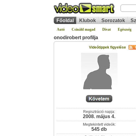
Főoldal
Klubok
Sorozatok
Sz
Autó
Csináld magad
Divat
Egészség
onodirobert profilja
Videótippek figyelése
Regisztráció napja:
2008. május 4.
Megtekintett videók:
545 db