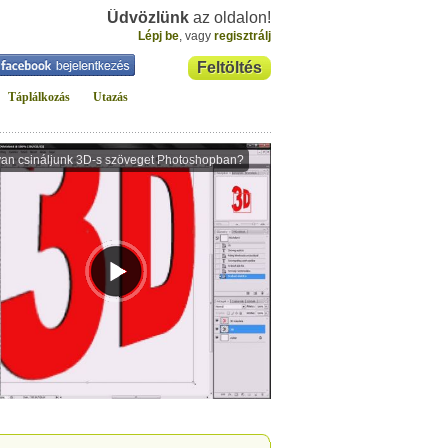
Üdvözlünk
az oldalon!
Lépj be
, vagy
regisztrálj
Feltöltés
Táplálkozás
Utazás