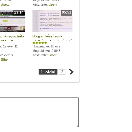
ve: 9598
Megtekintve: 26338
:
djpety
Készítette:
djpety
13:14
05:51
junk regisztráló
Hogyan készítsünk
PHP-ban?
adatbázis alapú beléptető
: 17 éve, 11
PHP-scriptet? 2. rész
Hozzáadva: 18 éve
Megtekintve: 21848
ve: 27313
Készítette:
Silber
:
Silber
1. oldal
2