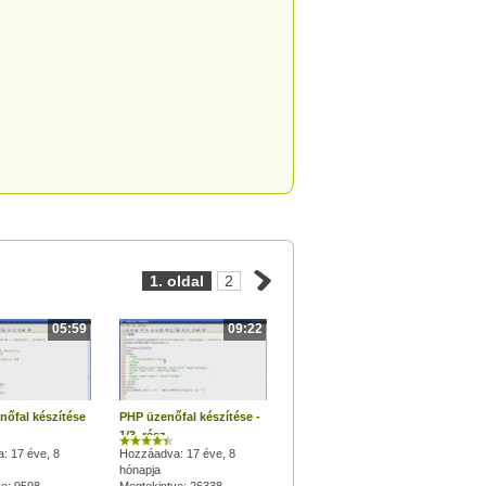
1. oldal
2
05:59
09:22
nőfal készítése
PHP üzenőfal készítése -
1/3. rész
: 17 éve, 8
Hozzáadva: 17 éve, 8
hónapja