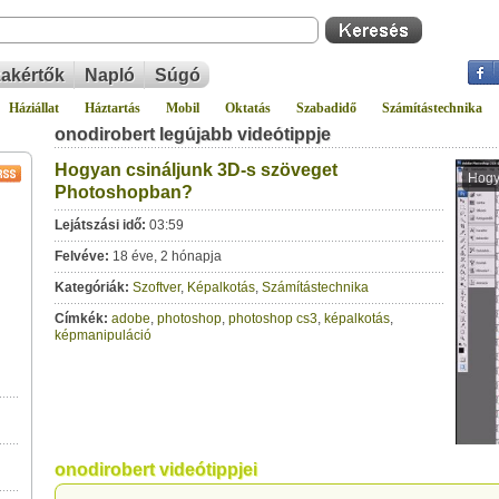
akértők
Napló
Súgó
Háziállat
Háztartás
Mobil
Oktatás
Szabadidő
Számítástechnika
onodirobert legújabb videótippje
Hogyan csináljunk 3D-s szöveget
Photoshopban?
Lejátszási idő:
03:59
Felvéve:
18 éve, 2 hónapja
Kategóriák:
Szoftver
,
Képalkotás
,
Számítástechnika
Címkék:
adobe
,
photoshop
,
photoshop cs3
,
képalkotás
,
képmanipuláció
onodirobert videótippjei