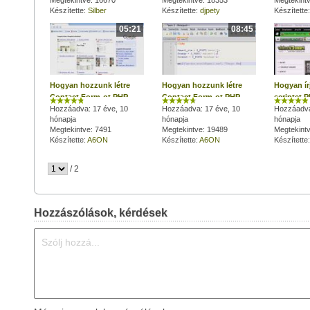
Megtekintve: 16670
Megtekintve: 18353
Megtekint
Készítette:
Silber
Készítette:
djpety
Készítette
05:21
08:45
Hogyan hozzunk létre
Hogyan hozzunk létre
Hogyan ír
Contact Form-ot PHP
Contact Form-ot PHP
scriptet 
segítségével? 2.rész
Hozzáadva: 17 éve, 10
segítségével? 1. rész
Hozzáadva: 17 éve, 10
Hozzáadva
hónapja
hónapja
hónapja
Megtekintve: 7491
Megtekintve: 19489
Megtekint
Készítette:
A6ON
Készítette:
A6ON
Készítette
/ 2
Hozzászólások, kérdések