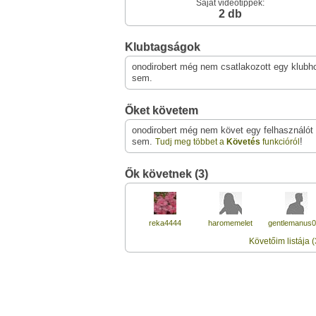
Saját videótippek:
2 db
Klubtagságok
onodirobert még nem csatlakozott egy klubh
sem.
Őket követem
onodirobert még nem követ egy felhasználót
sem.
!
Tudj meg többet a
Követés
funkcióról
Ők követnek (3)
reka4444
haromemelet
gentlemanus
Követőim listája (