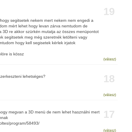
19
et hogy segitsetek nekem mert nekem nem engedi a
udom mért lehet hogy levan zárva nemtudom de
e/a 3D re akkor szürkén mutatja az összes menüpontot
k segitsetek meg még szeretnék letölteni vagy
tudom hogy kell segisetek kérlek irjatok
elöre is kössz
(válasz)
18
szerkeszteni lehetséges?
(válasz)
17
hogy megvan a 3D menü de nem lehet használni mert
annak
letoltes/program/58493/
(válasz)