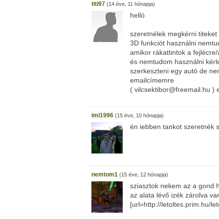
titi97
(14 éve, 11 hónapja)
helló
szeretnélek megkérni titek
3D funkciót használni nemt
amikor rákattintok a fejlécr
és nemtudom használni kérle
szerkeszteni egy autó de nem
emailcímemre
( vilcsektibor@freemail.hu ) 
imi1996
(15 éve, 10 hónapja)
én iebben tankot szeretnék 
nemtom1
(15 éve, 12 hónapja)
sziasztok nekem az a gond 
az alata lévő izék zárolva v
[url=http://letoltes.prim.hu/