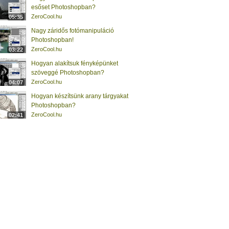
esőset Photoshopban?
ZeroCool.hu
05:35
Nagy záridős fotómanipuláció
Photoshopban!
ZeroCool.hu
03:22
Hogyan alakítsuk fényképünket
szöveggé Photoshopban?
ZeroCool.hu
04:07
Hogyan készítsünk arany tárgyakat
Photoshopban?
ZeroCool.hu
02:41