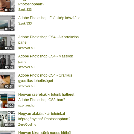
Photoshopban?
Szoki333
01:38
Adobe Photoshop: Esős kép készítése
Szoki333
01:52
Adobe Photoshop CS4 - A Korrekciós
panel
szoftver.hu
03:43
Adobe Photoshop CS4 - Maszkok
panel
szoftver.hu
03:52
Adobe Photoshop CS4 - Grafikus
gyorsítás lehetőségei
szoftver.hu
03:54
Hogyan cseréljük ki fotónk hátterét
Adobe Photoshop CS3-ban?
szoftver.hu
08:20
Hogyan alakítsuk át fotóinkat
képregényessé Photoshopban?
ZeroCool.hu
05:04
Hogyan készítsünk napos időből