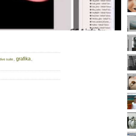
grafika
,
,
tive suite