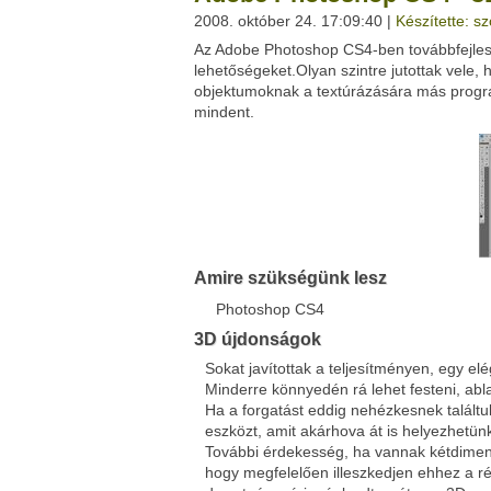
2008. október 24. 17:09:40 |
Készítette: sz
Az Adobe Photoshop CS4-ben továbbfejlesz
Facebook
Twitter
lehetőségeket.Olyan szintre jutottak vele
Del.icio.us
Live
objektumoknak a textúrázására más progr
mindent.
Amire szükségünk lesz
Photoshop CS4
3D újdonságok
Sokat javítottak a teljesítményen, egy 
Minderre könnyedén rá lehet festeni, abl
Ha a forgatást eddig nehézkesnek találtuk
eszközt, amit akárhova át is helyezhetü
További érdekesség, ha vannak kétdimenzi
hogy megfelelően illeszkedjen ehhez a r