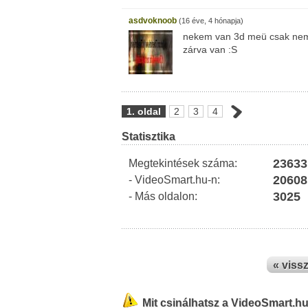
asdvoknoob
(16 éve, 4 hónapja)
nekem van 3d meü csak nem
zárva van :S
1. oldal
2
3
4
Statisztika
23633
Megtekintések száma:
20608
- VideoSmart.hu-n:
3025
- Más oldalon:
« viss
Mit csinálhatsz a VideoSmart.h