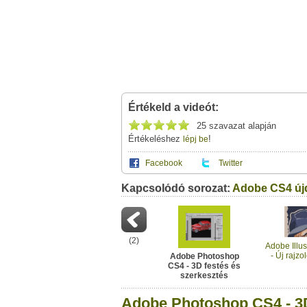
Értékeld a videót:
25 szavazat alapján
Értékeléshez
!
lépj be
Facebook
Twitter
Kapcsolódó sorozat:
Ez a videótipp a következő klub(ok)ba tartoz
Adobe CS4 ú
A(z) "Adobe Photoshop CS4 - 3D festés és 
saját leveleződet
,
vagy
ezt a felületet:
Ez a videó nem még nem tartozik egy kl
Neved:
Ha van egy kis időd,
nézz szét meglévő klubja
(
2
)
E-mail címed:
Adobe Illus
- Új rajzo
Adobe Photoshop
CS4 - 3D festés és
Címzett e-mail címe:
szerkesztés
Adobe Photoshop CS4 - 3D