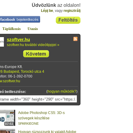
Üdvözlünk
az oldalon!
Lépj be
, vagy
regisztrálj
Feltöltés
Táplálkozás
Utazás
szoftver.hu
szoftver.hu további videótippjei »
ns-Europe Kft.
6 Budapest, Torockó utca 4
efon: 06-1-392-0700
.szoftver.hu
(
hogyan működik?
)
eó beillesztése:
Adobe Photoshop CS5: 3D-s
szövegek készítése
SPARKIEONE
07:51
Hogyan rúzsozzunk ki valakit Adobe