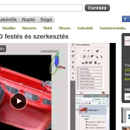
akértők
Napló
Súgó
Háziállat
Háztartás
Mobil
Oktatás
Szabadidő
Számítástechnika
 festés és szerkesztés
Tra
102
Tel
www
Vid