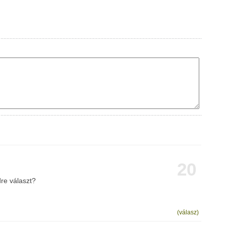
20
dre választ?
(válasz)