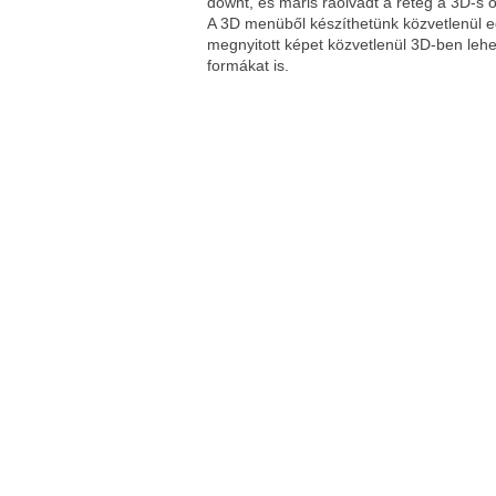
downt, és máris ráolvadt a réteg a 3D-s 
A 3D menüből készíthetünk közvetlenül eg
megnyitott képet közvetlenül 3D-ben lehe
formákat is.