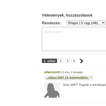
Vélemények, hozzászólások
Rendezés:
1. oldal
2
3
4
juhaszyvett
(13 éve, 4 hónapja)
...válasz
titi97
19. kommentjére:
Szia titi97! Kaptál a kérdése