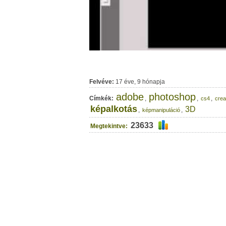
Felvéve:
17 éve, 9 hónapja
adobe
photoshop
Címkék:
,
,
,
cs4
crea
képalkotás
3D
,
,
képmanipuláció
23633
Megtekintve: