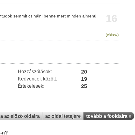
16
tudok semmit csinálni benne mert minden almenü
(válasz)
20
Hozzászólások:
19
Kedvencek között:
25
Értékelések:
za az előző oldalra
az oldal tetejére
tovább a főoldalra »
u-n?