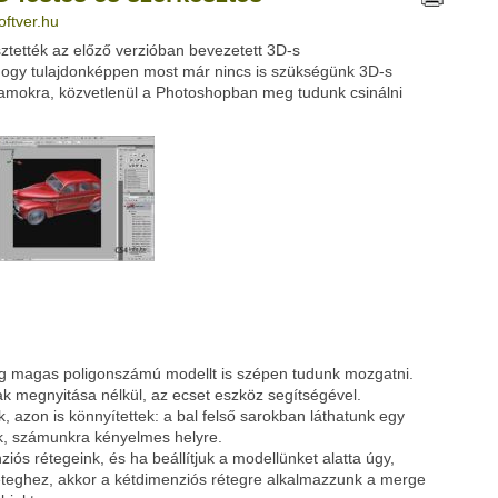
oftver.hu
tették az előző verzióban bevezetett 3D-s
Google
Digg
, hogy tulajdonképpen most már nincs is szükségünk 3D-s
amokra, közvetlenül a Photoshopban meg tudunk csinálni
elég magas poligonszámú modellt is szépen tudunk mozgatni.
ak megnyitása nélkül, az ecset eszköz segítségével.
, azon is könnyítettek: a bal felső sarokban láthatunk egy
nk, számunkra kényelmes helyre.
ós rétegeink, és ha beállítjuk a modellünket alatta úgy,
éteghez, akkor a kétdimenziós rétegre alkalmazzunk a merge