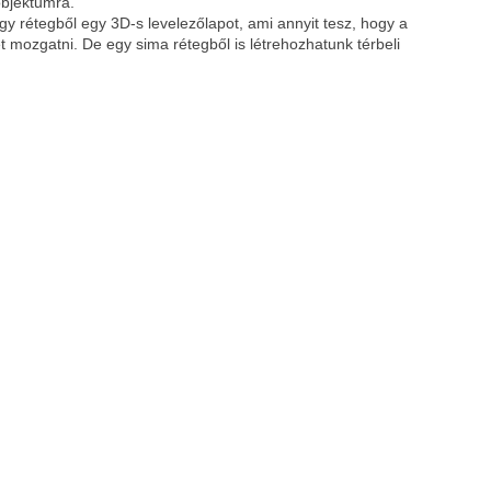
objektumra.
y rétegből egy 3D-s levelezőlapot, ami annyit tesz, hogy a
t mozgatni. De egy sima rétegből is létrehozhatunk térbeli