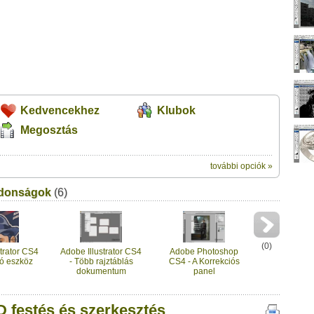
Kedvencekhez
Klubok
Megosztás
további opciók »
ik:
jdonságok
(6)
megosztásához használhatod a
szerkesztés" című videótipp
ubhoz sem.
Üzenet (opcionális):
!
ink között
(
0
)
trator CS4
Adobe Illustrator CS4
Adobe Photoshop
ló eszköz
- Több rajztáblás
CS4 - A Korrekciós
dokumentum
panel
 festés és szerkesztés