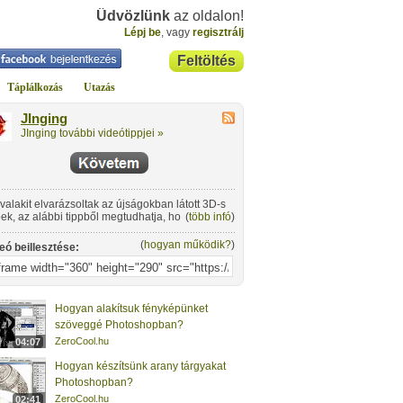
Üdvözlünk
az oldalon!
Lépj be
, vagy
regisztrálj
Feltöltés
Táplálkozás
Utazás
JInging
JInging további videótippjei »
valakit elvarázsoltak az újságokban látott 3D-s
ek, az alábbi tippből megtudhatja, hogyan lehet
(
több infó
)
toshopban pillanatok alatt hasonlót csinálni!
(
hogyan működik?
)
eó beillesztése:
Hogyan alakítsuk fényképünket
szöveggé Photoshopban?
ZeroCool.hu
04:07
Hogyan készítsünk arany tárgyakat
Photoshopban?
ZeroCool.hu
02:41