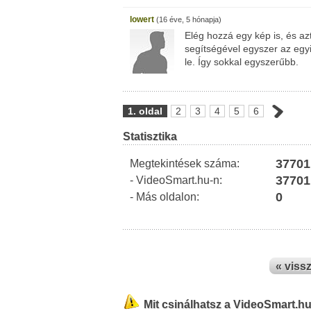
lowert
(16 éve, 5 hónapja)
Elég hozzá egy kép is, és az
segítségével egyszer az egyi
le. Így sokkal egyszerűbb.
1. oldal
2
3
4
5
6
Statisztika
37701
Megtekintések száma:
37701
- VideoSmart.hu-n:
0
- Más oldalon:
« viss
Mit csinálhatsz a VideoSmart.h