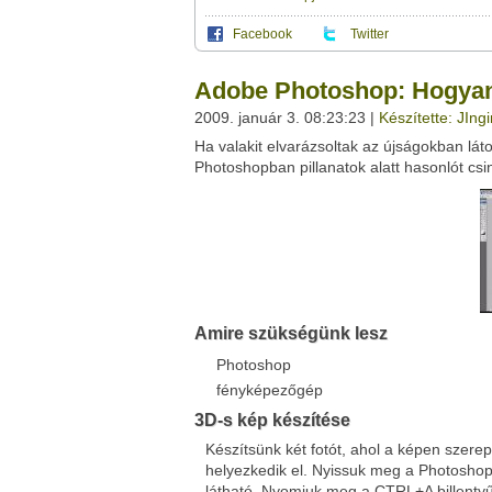
Facebook
Twitter
Ez a videótipp a következő klub(ok)ba tartoz
A(z) "Adobe Photoshop: Hogyan készítsünk 
Adobe Photoshop: Hogyan 
a saját leveleződet
,
vagy
ezt a felületet:
Ez a videó nem még nem tartozik egy kl
2009. január 3. 08:23:23 |
Készítette: JIng
Neved:
Ha valakit elvarázsoltak az újságokban lát
Ha van egy kis időd,
nézz szét meglévő klubja
E-mail címed:
Photoshopban pillanatok alatt hasonlót csin
Címzett e-mail címe:
Facebook
Twitter
Amire szükségünk lesz
Del.icio.us
Live
Photoshop
fényképezőgép
3D-s kép készítése
Készítsünk két fotót, ahol a képen szerep
helyezkedik el. Nyissuk meg a Photoshopo
látható. Nyomjuk meg a CTRL+A billentyűke