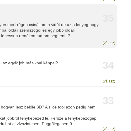
35
n mert régen csináltam a vidót de az a lényeg hogy
gy bal oldali szemszögől és egy jobb oldali
 lehessen remélem tudtam segíteni :P
(válasz)
34
 az egyik job másikbal képpel?
(válasz)
33
 hogyan lesz belőle 3D? A slice tool azon pedig nem
ikat jobbról fényképezed le. Persze a fényképezőgép
ulhat el vízszintesen. Függőlegesen 0-t.
(válasz)