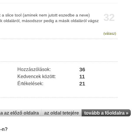
32
t a slice tool (aminek nem jutott eszedbe a neve)
k oldaláról, másodszor pedig a másik oldaláról vágsz
(válasz)
36
Hozzászólások:
11
Kedvencek között:
21
Értékelések:
za az előző oldalra
az oldal tetejére
tovább a főoldalra »
u-n?