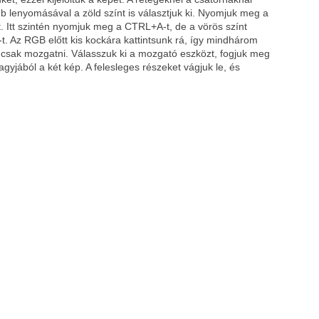
 lenyomásával a zöld színt is választjuk ki. Nyomjuk meg a
 Itt szintén nyomjuk meg a CTRL+A-t, de a vörös színt
 Az RGB előtt kis kockára kattintsunk rá, így mindhárom
uk csak mozgatni. Válasszuk ki a mozgató eszközt, fogjuk meg
yjából a két kép. A felesleges részeket vágjuk le, és