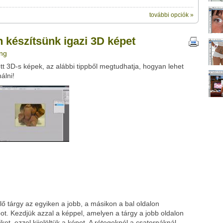
további opciók »
ik:
megosztásához használhatod
igazi 3D képet" című videótipp
készítsünk igazi 3D képet
ubhoz sem.
ing
Üzenet (opcionális):
ott 3D-s képek, az alábbi tippből megtudhatja, hogyan lehet
!
ink között
álni!
Google
Digg
lő tárgy az egyiken a jobb, a másikon a bal oldalon
t. Kezdjük azzal a képpel, amelyen a tárgy a jobb oldalon
t, ezzel kijelöltük a képet. A rétegeknél a csatornáknál