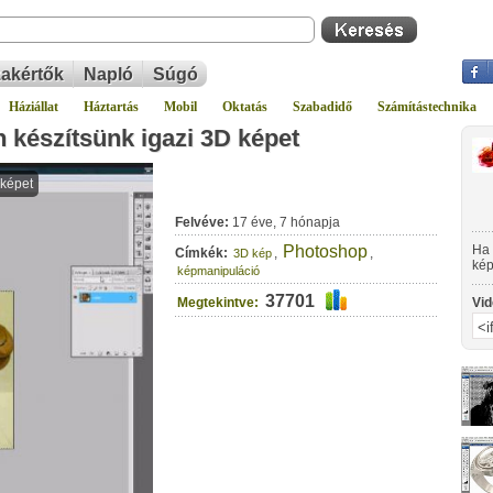
akértők
Napló
Súgó
Háziállat
Háztartás
Mobil
Oktatás
Szabadidő
Számítástechnika
készítsünk igazi 3D képet
Felvéve:
17 éve, 7 hónapja
Photoshop
Ha 
Címkék:
,
,
3D kép
kép
képmanipuláció
Pho
37701
Megtekintve:
Vid