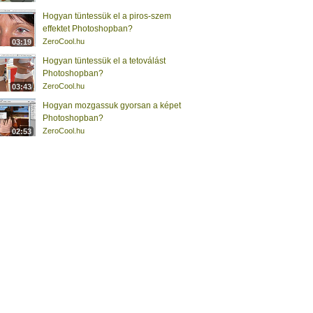
Hogyan tüntessük el a piros-szem
effektet Photoshopban?
ZeroCool.hu
03:19
Hogyan tüntessük el a tetoválást
Photoshopban?
ZeroCool.hu
03:43
Hogyan mozgassuk gyorsan a képet
Photoshopban?
ZeroCool.hu
02:53