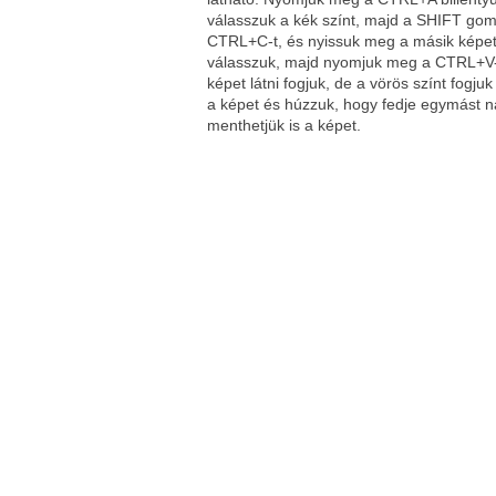
válasszuk a kék színt, majd a SHIFT gomb
CTRL+C-t, és nyissuk meg a másik képet.
válasszuk, majd nyomjuk meg a CTRL+V-t.
képet látni fogjuk, de a vörös színt fogj
a képet és húzzuk, hogy fedje egymást nag
menthetjük is a képet.