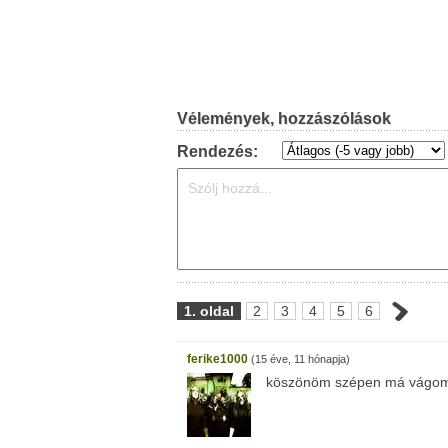
Vélemények, hozzászólások
Rendezés:
1. oldal
2
3
4
5
6
ferike1000
(15 éve, 11 hónapja)
köszönöm szépen má vágo