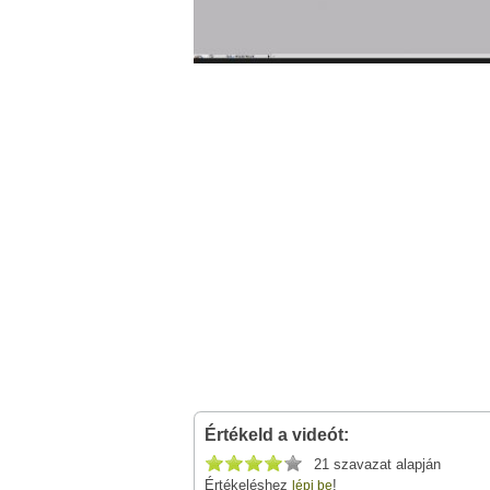
Értékeld a videót:
21 szavazat alapján
Értékeléshez
!
lépj be