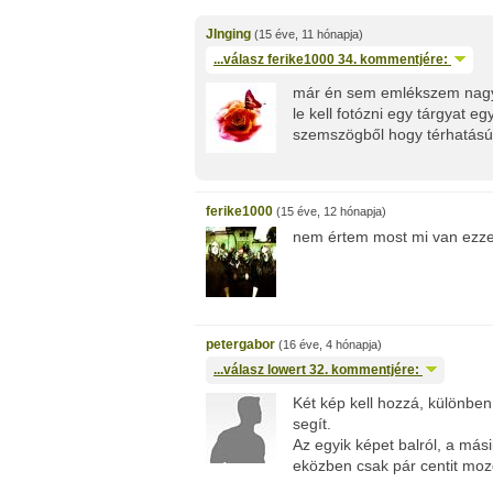
JInging
(15 éve, 11 hónapja)
...válasz
ferike1000
34. kommentjére:
már én sem emlékszem nagyo
le kell fotózni egy tárgyat e
szemszögből hogy térhatású
ferike1000
(15 éve, 12 hónapja)
nem értem most mi van ezzel
petergabor
(16 éve, 4 hónapja)
...válasz
lowert
32. kommentjére:
Két kép kell hozzá, különben
segít.
Az egyik képet balról, a más
eközben csak pár centit mozd