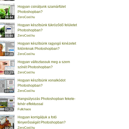
Hogyan csináljunk szamárfület
Photoshopban?
ZeroCool.hu
04:44
Hogyan készítsünk tükröződő felületet
Photoshopban?
ZeroCool.hu
04:44
Hogyan készítsünk ragyogó kinézetet
fotóinknak Photoshopban?
ZeroCool.hu
07:28
Hogyan változtassuk meg a szem
színét Photoshopban?
ZeroCool.hu
03:23
Hogyan készítsünk vonalkódot
Photoshopban?
ZeroCool.hu
03:55
Hangsúlyozás Photoshopban fekete-
fehér effektussal
Fullchaos
02:25
Hogyan korrigáljuk a fotó
fényerősségét Photoshopban?
ZeroCool.hu
02:26