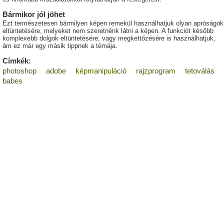
Bármikor jól jöhet
Ezt természetesen bármilyen képen remekül használhatjuk olyan apróságok
eltüntetésére, melyeket nem szeretnénk látni a képen. A funkciót később
komplexebb dolgok eltüntetésére, vagy megkettőzésére is használhatjuk,
ám ez már egy másik tippnek a témája.
Címkék:
photoshop
adobe
képmanipuláció
rajzprogram
tetoválás
babes