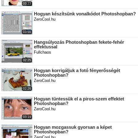
03:23
Hogyan készítsünk vonalkódot Photoshopban?
ZeroCool.hu
03:55
Hangsúlyozás Photoshopban fekete-fehér
effektussal
Fullchaos
02:25
Hogyan korrigáljuk a fotó fényerősségét
Photoshopban?
ZeroCool.hu
02:26
Hogyan tüntessük el a piros-szem effektet
Photoshopban?
ZeroCool.hu
03:19
Hogyan mozgassuk gyorsan a képet
Photoshopban?
ZeroCool.hu