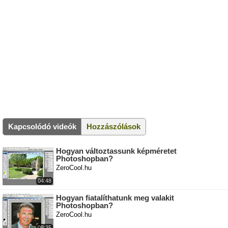
Kapcsolódó videók
Hozzászólások
Hogyan változtassunk képméretet
Photoshopban?
ZeroCool.hu
04:48
Hogyan fiatalíthatunk meg valakit
Photoshopban?
ZeroCool.hu
08:35