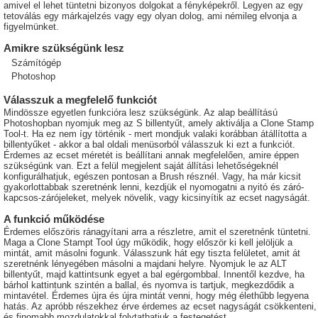
amivel el lehet tüntetni bizonyos dolgokat a fényképekről. Legyen az egy
tetoválás egy márkajelzés vagy egy olyan dolog, ami némileg elvonja a
figyelmünket.
Amikre szükségünk lesz
Számítógép
Photoshop
Válasszuk a megfelelő funkciót
Mindössze egyetlen funkcióra lesz szükségünk. Az alap beállítású
Photoshopban nyomjuk meg az S billentyűt, amely aktiválja a Clone Stamp
Tool-t. Ha ez nem így történik - mert mondjuk valaki korábban átállította a
billentyűket - akkor a bal oldali menüsorból válasszuk ki ezt a funkciót.
Érdemes az ecset méretét is beállítani annak megfelelően, amire éppen
szükségünk van. Ezt a felül megjelent saját állítási lehetőségeknél
konfigurálhatjuk, egészen pontosan a Brush résznél. Vagy, ha már kicsit
gyakorlottabbak szeretnénk lenni, kezdjük el nyomogatni a nyitó és záró-
kapcsos-zárójeleket, melyek növelik, vagy kicsinyítik az ecset nagyságát.
A funkció működése
Érdemes előszöris ránagyítani arra a részletre, amit el szeretnénk tüntetni.
Maga a Clone Stampt Tool úgy működik, hogy először ki kell jelöljük a
mintát, amit másolni fogunk. Válasszunk hát egy tiszta felületet, amit át
szeretnénk lényegében másolni a majdani helyre. Nyomjuk le az ALT
billentyűt, majd kattintsunk egyet a bal egérgombbal. Innentől kezdve, ha
bárhol kattintunk szintén a ballal, és nyomva is tartjuk, megkezdődik a
mintavétel. Érdemes újra és újra mintát venni, hogy még élethűbb legyena
hatás. Az apróbb részekhez érve érdemes az ecset nagyságát csökkenteni,
és finomabb mozdulatokkal folytathatjuk a festegetést.