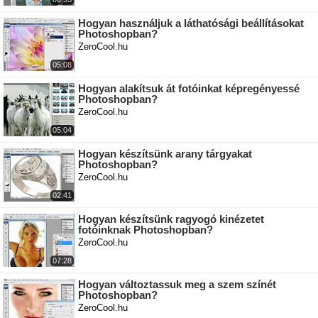
Hogyan használjuk a láthatósági beállításokat
Photoshopban?
ZeroCool.hu
05:08
Hogyan alakítsuk át fotóinkat képregényessé
Photoshopban?
ZeroCool.hu
05:04
Hogyan készítsünk arany tárgyakat
Photoshopban?
ZeroCool.hu
02:41
Hogyan készítsünk ragyogó kinézetet
fotóinknak Photoshopban?
ZeroCool.hu
07:28
Hogyan változtassuk meg a szem színét
Photoshopban?
ZeroCool.hu