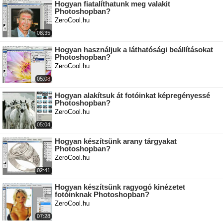
Hogyan fiatalíthatunk meg valakit
Photoshopban?
ZeroCool.hu
08:35
Hogyan használjuk a láthatósági beállításokat
Photoshopban?
ZeroCool.hu
05:08
Hogyan alakítsuk át fotóinkat képregényessé
Photoshopban?
ZeroCool.hu
05:04
Hogyan készítsünk arany tárgyakat
Photoshopban?
ZeroCool.hu
02:41
Hogyan készítsünk ragyogó kinézetet
fotóinknak Photoshopban?
ZeroCool.hu
07:28