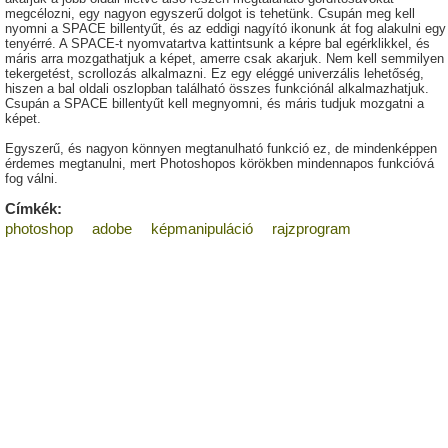
megcélozni, egy nagyon egyszerű dolgot is tehetünk. Csupán meg kell
nyomni a SPACE billentyűt, és az eddigi nagyító ikonunk át fog alakulni egy
tenyérré. A SPACE-t nyomvatartva kattintsunk a képre bal egérklikkel, és
máris arra mozgathatjuk a képet, amerre csak akarjuk. Nem kell semmilyen
tekergetést, scrollozás alkalmazni. Ez egy eléggé univerzális lehetőség,
hiszen a bal oldali oszlopban található összes funkciónál alkalmazhatjuk.
Csupán a SPACE billentyűt kell megnyomni, és máris tudjuk mozgatni a
képet.
Egyszerű, és nagyon könnyen megtanulható funkció ez, de mindenképpen
érdemes megtanulni, mert Photoshopos körökben mindennapos funkcióvá
fog válni.
Címkék:
photoshop
adobe
képmanipuláció
rajzprogram