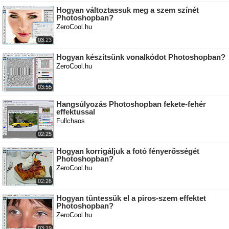
Hogyan változtassuk meg a szem színét
Photoshopban?
ZeroCool.hu
03:23
Hogyan készítsünk vonalkódot Photoshopban?
ZeroCool.hu
03:55
Hangsúlyozás Photoshopban fekete-fehér
effektussal
Fullchaos
02:25
Hogyan korrigáljuk a fotó fényerősségét
Photoshopban?
ZeroCool.hu
02:26
Hogyan tüntessük el a piros-szem effektet
Photoshopban?
ZeroCool.hu
03:19