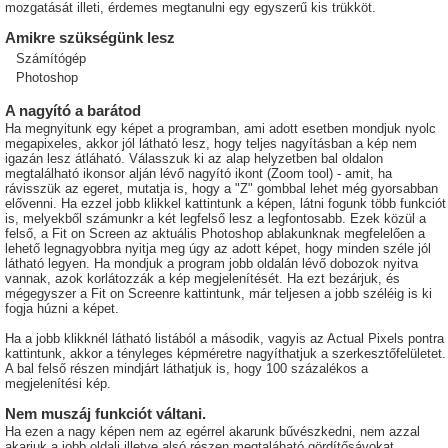
mozgatását illeti, érdemes megtanulni egy egyszerű kis trükköt.
Amikre szükségünk lesz
Számítógép
Photoshop
A nagyító a barátod
Ha megnyitunk egy képet a programban, ami adott esetben mondjuk nyolc
megapixeles, akkor jól látható lesz, hogy teljes nagyításban a kép nem
igazán lesz átláható. Válasszuk ki az alap helyzetben bal oldalon
megtalálható ikonsor alján lévő nagyító ikont (Zoom tool) - amit, ha
rávisszük az egeret, mutatja is, hogy a "Z" gombbal lehet még gyorsabban
elővenni. Ha ezzel jobb klikkel kattintunk a képen, látni fogunk több funkciót
is, melyekből számunkr a két legfelső lesz a legfontosabb. Ezek közül a
felső, a Fit on Screen az aktuális Photoshop ablakunknak megfelelően a
lehető legnagyobbra nyitja meg úgy az adott képet, hogy minden széle jól
látható legyen. Ha mondjuk a program jobb oldalán lévő dobozok nyitva
vannak, azok korlátozzák a kép megjelenítését. Ha ezt bezárjuk, és
mégegyszer a Fit on Screenre kattintunk, már teljesen a jobb széléig is ki
fogja húzni a képet.
Ha a jobb klikknél látható listából a második, vagyis az Actual Pixels pontra
kattintunk, akkor a tényleges képméretre nagyíthatjuk a szerkesztőfelületet.
A bal felső részen mindjárt láthatjuk is, hogy 100 százalékos a
megjelenítési kép.
Nem muszáj funkciót váltani.
Ha ezen a nagy képen nem az egérrel akarunk bűvészkedni, nem azzal
akarjuk a jobb oldali illetve alsó részen megtaláható gördítősávokat