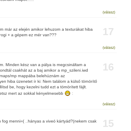
(válasz)
17
m már az elején amikor lehuzom a texturákat hiba
 progi + a gépem ez mér van???
(válasz)
16
m. Minden kész van a pálya is megcsináltam a
ondtál csakhát az a baj amikor a mp_szileni.iwd
 maps/mp mappába belehúznám az
en hiba üzenetet ír ki: Nem találom a külső tömörítő
lítsd be, hogy kezelni tudd ezt a tömörített fájlt.
thetsz mert az sokkal kényelmesebb
:
(válasz)
15
 fog menni=( ..hányas a viveó kártyád?(nekem csak