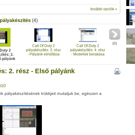
további opciók »
ik:
 pályakészítés
(4)
megosztásához
 - Első pályánk készítése " című videótipp
t a felületet:
ubhoz sem.
Üzenet (opcionális):
!
ink között
(
0
)
Call Of Duty 2
Call Of Duty 2
pályakészítés: 3. rész
pályakészítés: 4. rész
 Duty 2
- Pályánk elindítása
- Modellek berakása
ítés: 2.
ő pályánk
ítése
s: 2. rész - Első pályánk
i10
Google
Digg
ték pályakészítésének trükkjeit mutatjuk be, egészen a