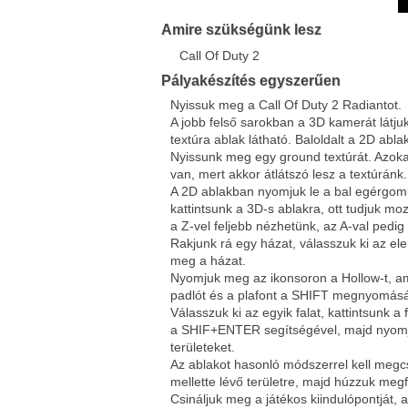
Amire szükségünk lesz
Call Of Duty 2
Pályakészítés egyszerűen
Nyissuk meg a Call Of Duty 2 Radiantot.
A jobb felső sarokban a 3D kamerát látjuk
textúra ablak látható. Baloldalt a 2D abla
Nyissunk meg egy ground textúrát. Azoka
van, mert akkor átlátszó lesz a textúránk.
A 2D ablakban nyomjuk le a bal egérgom
kattintsunk a 3D-s ablakra, ott tudjuk mo
a Z-vel feljebb nézhetünk, az A-val pedig
Rakjunk rá egy házat, válasszuk ki az el
meg a házat.
Nyomjuk meg az ikonsoron a Hollow-t, ami
padlót és a plafont a SHIFT megnyomásáv
Válasszuk ki az egyik falat, kattintsunk a
a SHIF+ENTER segítségével, majd nyomju
területeket.
Az ablakot hasonló módszerrel kell megcsin
mellette lévő területre, majd húzzuk meg
Csináljuk meg a játékos kiindulópontját, 