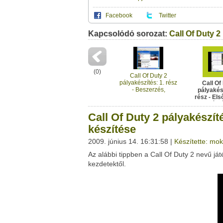
Facebook
Twitter
Kapcsolódó sorozat:
Ez a videótipp a következő klub(ok)ba tartoz
Call Of Duty 2
A(z) "Call Of Duty 2 pályakészítés: 2. rész
használhatod a saját leveleződet
,
vagy
ez
Ez a videó nem még nem tartozik egy kl
Neved:
Ha van egy kis időd,
nézz szét meglévő klubja
(
0
)
E-mail címed:
Call Of Duty 2
pályakészítés: 1. rész
Call Of
- Beszerzés,
pályakész
Címzett e-mail címe:
kezdetek.
rész - Els
kész
Call Of Duty 2 pályakészíté
készítése
2009. június 14. 16:31:58 |
Készítette: mok
Facebook
Twitter
Az alábbi tippben a Call Of Duty 2 nevű já
Del.icio.us
Live
kezdetektől.