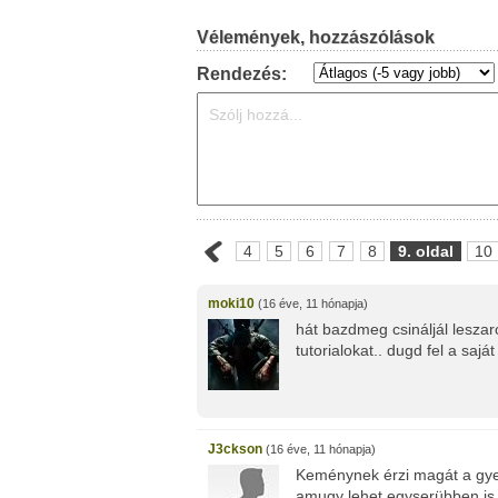
Vélemények, hozzászólások
Rendezés:
4
5
6
7
8
9. oldal
10
moki10
(16 éve, 11 hónapja)
hát bazdmeg csináljál leszar
tutorialokat.. dugd fel a saját
J3ckson
(16 éve, 11 hónapja)
Keménynek érzi magát a gye
amugy lehet egyserübben is c