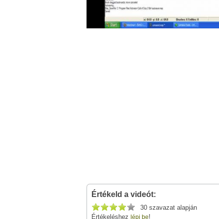
Értékeld a videót:
30 szavazat alapján
Értékeléshez
!
lépj be