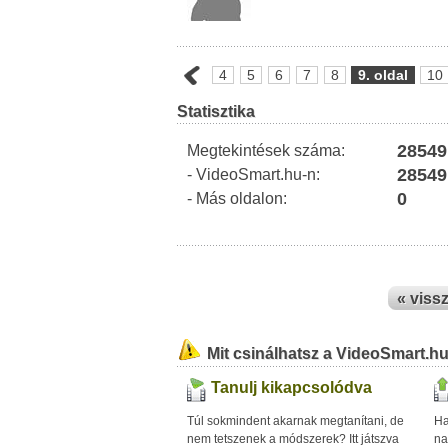
4
5
6
7
8
9. oldal
10
Statisztika
28549
Megtekintések száma:
28549
- VideoSmart.hu-n:
0
- Más oldalon:
« viss
Mit csinálhatsz a VideoSmart.h
Tanulj kikapcsolódva
Túl sokmindent akarnak megtanítani, de
Ha
nem tetszenek a módszerek? Itt játszva
na