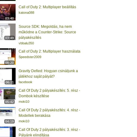
Call of Duty 2: Multiplayer beállítás
katona088
03:40
Source SDK: Megoldás, ha nem
működne a Counter-Strike: Source
pályakészítés
03:49
vbbalu350
Call of Duty 2: Multiplayer használata
Speedster2009
08:20
Gravity Defied: Hogyan csináljunk a
játékhoz saját pályát?
facebook
06:11
Call Of Duty 2 pályakészítés: 5. rész -
Dombok készítése
moki10
05:42
Call Of Duty 2 pályakészítés: 4. rész -
Modellek berakása
moki10
04:19
Call Of Duty 2 pályakészítés: 3. rész -
Pályánk elindítása