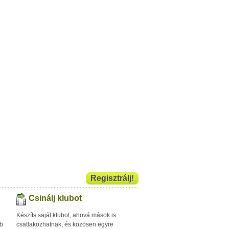
Regisztrálj!
Csinálj klubot
Készíts saját klubot, ahová mások is
bb
csatlakozhatnak, és közösen egyre