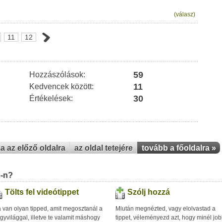
(válasz)
11
12
59
Hozzászólások:
11
Kedvencek között:
30
Értékelések:
za az előző oldalra
az oldal tetejére
tovább a főoldalra »
u-n?
Tölts fel videótippet
Szólj hozzá
 van olyan tipped, amit megosztanál a
Miután megnézted, vagy elolvastad a
gyvilággal, illetve te valamit máshogy
tippet, véleményezd azt, hogy minél jo