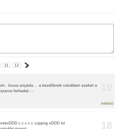
11
12
19
om.. kruva anyáda.... a kezdőknek csináltam ezeket a
 szaros farkadat -.-
(válasz)
18
rekxDDD c c c c c cuppog xDDD lol
sinálni mapot......