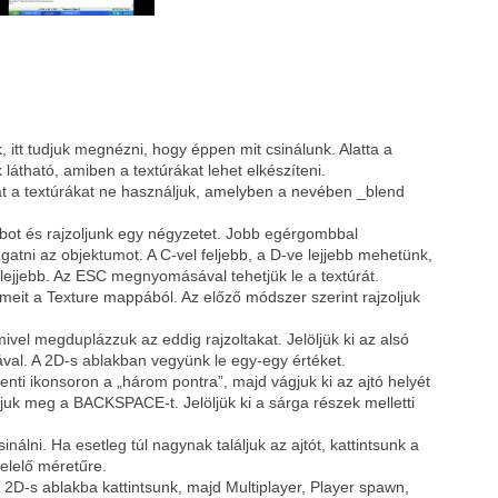
, itt tudjuk megnézni, hogy éppen mit csinálunk. Alatta a
k látható, amiben a textúrákat lehet elkészíteni.
t a textúrákat ne használjuk, amelyben a nevében _blend
bot és rajzoljunk egy négyzetet. Jobb egérgombbal
zgatni az objektumot. A C-vel feljebb, a D-ve lejjebb mehetünk,
 lejjebb. Az ESC megnyomásával tehetjük le a textúrát.
emeit a Texture mappából. Az előző módszer szerint rajzoljuk
vel megduplázzuk az eddig rajzoltakat. Jelöljük ki az alsó
al. A 2D-s ablakban vegyünk le egy-egy értéket.
 fenti ikonsoron a „három pontra”, majd vágjuk ki az ajtó helyét
k meg a BACKSPACE-t. Jelöljük ki a sárga részek melletti
álni. Ha esetleg túl nagynak találjuk az ajtót, kattintsunk a
felelő méretűre.
a 2D-s ablakba kattintsunk, majd Multiplayer, Player spawn,