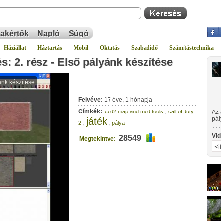
akértők
Napló
Súgó
Háziállat
Háztartás
Mobil
Oktatás
Szabadidő
Számítástechnika
s: 2. rész - Első pályánk készítése
Felvéve:
17 éve, 1 hónapja
Címkék:
,
cod2 map and mod tools
call of duty
Az 
pál
játék
,
,
2
pálya
kez
Vid
28549
Megtekintve: