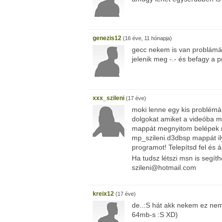
genezis12
(16 éve, 11 hónapja)
gecc nekem is van problámá
jelenik meg -.- és befagy a
xxx_szileni
(17 éve)
moki lenne egy kis problémá
dolgokat amiket a videóba m
mappát megnyitom belépek
mp_szileni.d3dbsp mappát ily
programot! Telepítsd fel és ál
Ha tudsz létszi msn is segí
szileni@hotmail.com
kreix12
(17 éve)
de..:S hát akk nekem ez nem
64mb-s :S XD)