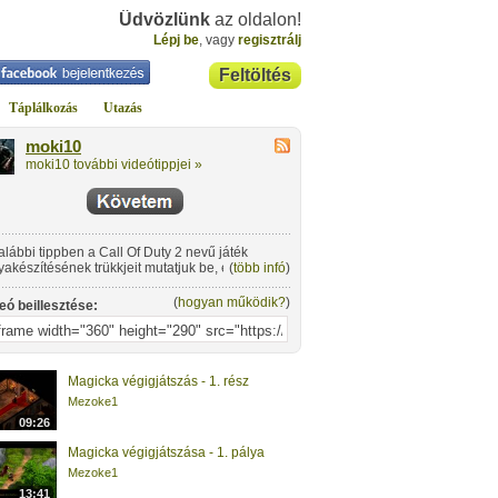
Üdvözlünk
az oldalon!
Lépj be
, vagy
regisztrálj
Feltöltés
Táplálkozás
Utazás
moki10
moki10 további videótippjei »
alábbi tippben a Call Of Duty 2 nevű játék
yakészítésének trükkjeit mutatjuk be, egészen a
(
több infó
)
detektől.
(
hogyan működik?
)
eó beillesztése:
Magicka végigjátszás - 1. rész
Mezoke1
09:26
Magicka végigjátszása - 1. pálya
Mezoke1
13:41