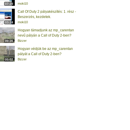
moki10
07:29
Call Of Duty 2 pályakészítés: 1. rész -
Beszerzés, kezdetek.
moki10
03:24
Hogyan támadjunk az mp_carentan
nevű pályán a Call of Duty 2-ben?
Bizzer
09:20
Hogyan védjük be az mp_carentan
pályát a Call of Duty 2-ben?
Bizzer
05:02