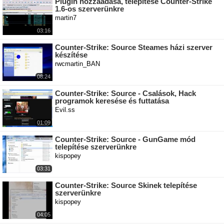
Plugin hozzáadása, telepítése Counter-Strike
1.6-os szerverünkre
martin7
03:16
Counter-Strike: Source Steames házi szerver
készítése
rwcmartin_BAN
08:24
Counter-Strike: Source - Csalások, Hack
programok keresése és futtatása
Evil.ss
01:09
Counter-Strike: Source - GunGame mód
telepítése szerverünkre
kispopey
03:31
Counter-Strike: Source Skinek telepítése
szerverünkre
kispopey
04:05