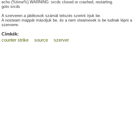
echo (%time%) WARNING: srcds closed or crashed, restarting.
goto srcds
A szerveren a játékosok számát tetszés szerint írjuk be.
A nosteam mappát másoljuk be, és a nem steamesek is be tudnak lépni a
szerverre.
Címkék:
counter strike
source
szerver