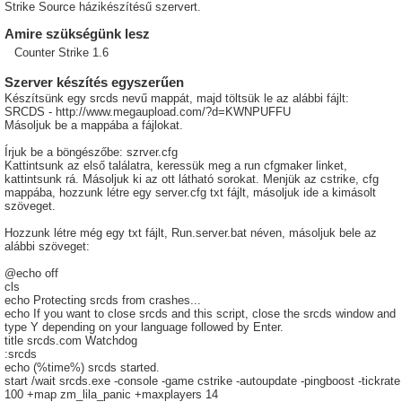
Strike Source házikészítésű szervert.
Amire szükségünk lesz
Counter Strike 1.6
Szerver készítés egyszerűen
Készítsünk egy srcds nevű mappát, majd töltsük le az alábbi fájlt:
SRCDS - http://www.megaupload.com/?d=KWNPUFFU
Másoljuk be a mappába a fájlokat.
Írjuk be a böngészőbe: szrver.cfg
Kattintsunk az első találatra, keressük meg a run cfgmaker linket,
kattintsunk rá. Másoljuk ki az ott látható sorokat. Menjük az cstrike, cfg
mappába, hozzunk létre egy server.cfg txt fájlt, másoljuk ide a kimásolt
szöveget.
Hozzunk létre még egy txt fájlt, Run.server.bat néven, másoljuk bele az
alábbi szöveget:
@echo off
cls
echo Protecting srcds from crashes...
echo If you want to close srcds and this script, close the srcds window and
type Y depending on your language followed by Enter.
title srcds.com Watchdog
:srcds
echo (%time%) srcds started.
start /wait srcds.exe -console -game cstrike -autoupdate -pingboost -tickrate
100 +map zm_lila_panic +maxplayers 14