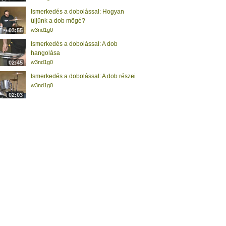
Ismerkedés a dobolással: Hogyan
üljünk a dob mögé?
w3nd1g0
03:55
Ismerkedés a dobolással: A dob
hangolása
w3nd1g0
02:45
Ismerkedés a dobolással: A dob részei
w3nd1g0
02:03