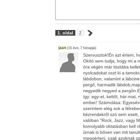
1. oldal
2
jaan
(15 éve, 7 hónapja)
Szervusztok!Én azt értem, ho
Okító sem tudja, hogy mi a n
óra végén már tisztába kellet
nyolcadokat oszt ki a tamok
lábdobon, valamint a lábcin
pergő, harmadik lábdob,majd
negyedik negyed a pergőn.Ez
így: egy-et, kettőt, hár-mat,
ember! Számolása: Egyesével
szerintem elég sok a félrebe
kézrendekről szó sem esett,
valóban "Rock, Jazz, vagy Me
komolyabb oktatásban kell r
úrnak is bőven van mit tanu
megsérteni, csak azoknak s