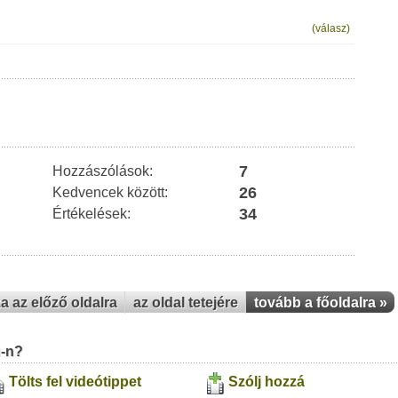
(válasz)
7
Hozzászólások:
26
Kedvencek között:
34
Értékelések:
za az előző oldalra
az oldal tetejére
tovább a főoldalra »
u-n?
Tölts fel videótippet
Szólj hozzá