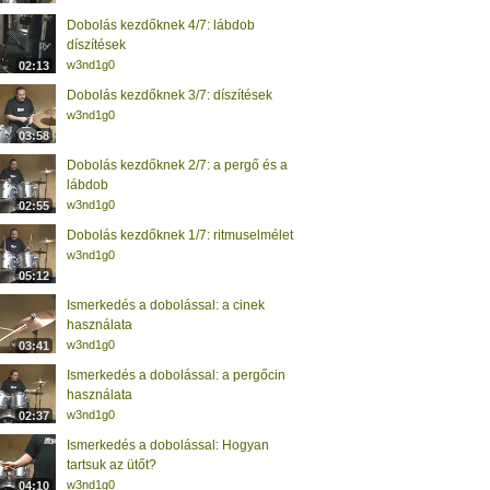
Dobolás kezdőknek 4/7: lábdob
díszítések
w3nd1g0
02:13
Dobolás kezdőknek 3/7: díszítések
w3nd1g0
03:58
Dobolás kezdőknek 2/7: a pergő és a
lábdob
w3nd1g0
02:55
Dobolás kezdőknek 1/7: ritmuselmélet
w3nd1g0
05:12
Ismerkedés a dobolással: a cinek
használata
w3nd1g0
03:41
Ismerkedés a dobolással: a pergőcin
használata
w3nd1g0
02:37
Ismerkedés a dobolással: Hogyan
tartsuk az ütőt?
w3nd1g0
04:10