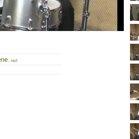
ene
,
mp3