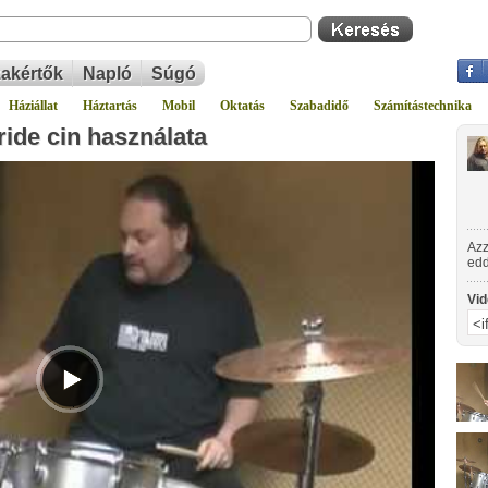
akértők
Napló
Súgó
Háziállat
Háztartás
Mobil
Oktatás
Szabadidő
Számítástechnika
ride cin használata
Azz
edd
(kí
elj
Vid
fee