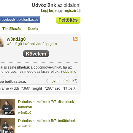
Üdvözlünk
az oldalon!
Lépj be
, vagy
regisztrálj
Feltöltés
Táplálkozás
Utazás
w3nd1g0
w3nd1g0 további videótippjei »
al is színesíthetjük a dobgroove-unkat, ha az
igi pergőcines megoldás kicseréljük a ride
(
több infó
)
sérő) cinre. Egy négyes kört a pergőcinen fogunk
átszani, majd átmegyünk a ride-ra, ami
(
hogyan működik?
)
eó beillesztése:
lingben teljesen más hangulatot ad.
Dobolás kezdőknek 7/7: díszítések
tamokon
w3nd1g0
04:42
Dobolás kezdőknek 5/7: beütőcinek
w3nd1g0
04:23