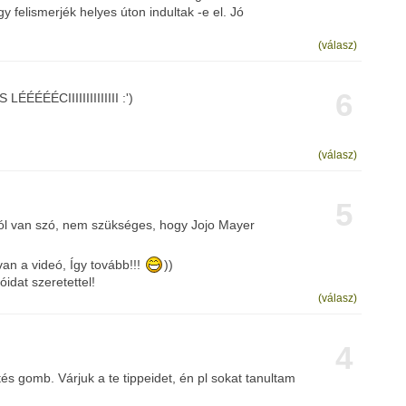
y felismerjék helyes úton indultak -e el. Jó
(válasz)
6
ÉÉÉÉÉCIIIIIIIIIIIIII :')
(válasz)
5
król van szó, nem szükséges, hogy Jojo Mayer
an a videó, Így tovább!!!
))
óidat szeretettel!
(válasz)
4
tés gomb. Várjuk a te tippeidet, én pl sokat tanultam