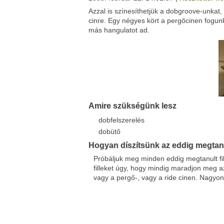
Azzal is színesíthetjük a dobgroove-unkat,
Facebook
Twitter
cinre. Egy négyes kört a pergőcinen fogunk
Del.icio.us
Live
más hangulatot ad.
Amire szükségünk lesz
dobfelszerelés
dobütő
Hogyan díszítsünk az eddig megtanul
Próbáljuk meg minden eddig megtanult fill
filleket úgy, hogy mindig maradjon meg a
vagy a pergő-, vagy a ride cinen. Nagyo