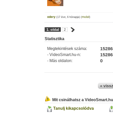
odery
mutat
(17 éve, 6 hónapja)
(
)
1. oldal
2
Statisztika
15286
Megtekintések száma:
15286
- VideoSmart.hu-n:
0
- Más oldalon:
« viss
Mit csinálhatsz a VideoSmart.h
Tanulj kikapcsolódva