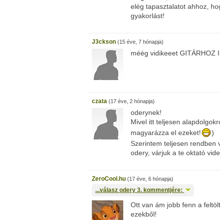
elég tapasztalatot ahhoz, hog
gyakorlást!
J3ckson
(15 éve, 7 hónapja)
méég vidikeeet GITÁRHOZ IS L
czata
(17 éve, 2 hónapja)
oderynek!
Mivel itt teljesen alapdolgo
magyarázza el ezeket!
)
Szerintem teljesen rendben v
odery, várjuk a te oktató vide
ZeroCool.hu
(17 éve, 6 hónapja)
...válasz
odery
3. kommentjére:
Ott van ám jobb fenn a feltöl
ezekből!