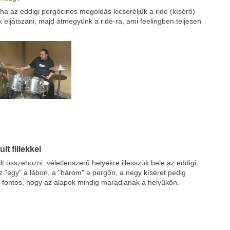
 ha az eddigi pergőcines megoldás kicseréljük a ride (kísérő)
Google
Digg
 eljátszani, majd átmegyünk a ride-ra, ami feelingben teljesen
t fillekkel
t összehozni: véletlenszerű helyekre illesszük bele az eddigi
z "egy" a lábon, a "három" a pergőn, a négy kíséret pedig
n fontos, hogy az alapok mindig maradjanak a helyükön.