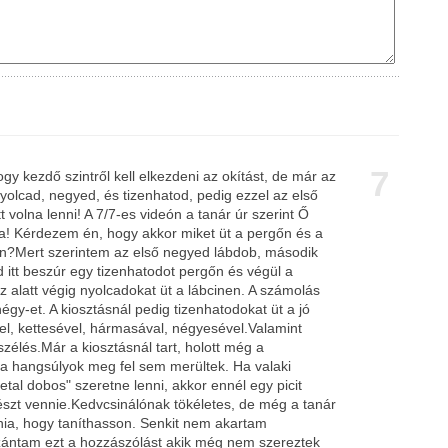
7
gy kezdő szintről kell elkezdeni az okítást, de már az
yolcad, negyed, és tizenhatod, pedig ezzel az első
t volna lenni! A 7/7-es videón a tanár úr szerint Ő
ra! Kérdezem én, hogy akkor miket üt a pergőn és a
en?Mert szerintem az első negyed lábdob, második
 itt beszúr egy tizenhatodot pergőn és végül a
 alatt végig nyolcadokat üt a lábcinen. A számolás
 négy-et. A kiosztásnál pedig tizenhatodokat üt a jó
, kettesével, hármasával, négyesével.Valamint
szélés.Már a kiosztásnál tart, holott még a
 a hangsúlyok meg fel sem merültek. Ha valaki
tal dobos" szeretne lenni, akkor ennél egy picit
észt vennie.Kedvcsinálónak tökéletes, de még a tanár
lnia, hogy taníthasson. Senkit nem akartam
zántam ezt a hozzászólást akik még nem szereztek