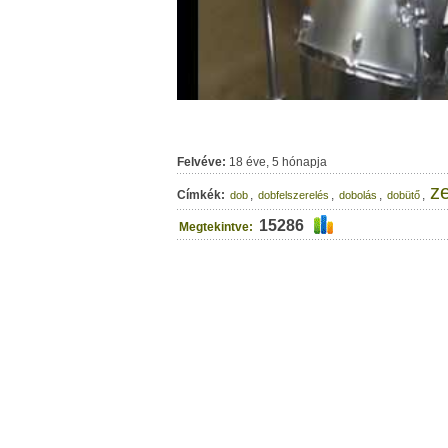
Felvéve:
18 éve, 5 hónapja
z
Címkék:
,
,
,
,
dob
dobfelszerelés
dobolás
dobütő
15286
Megtekintve: