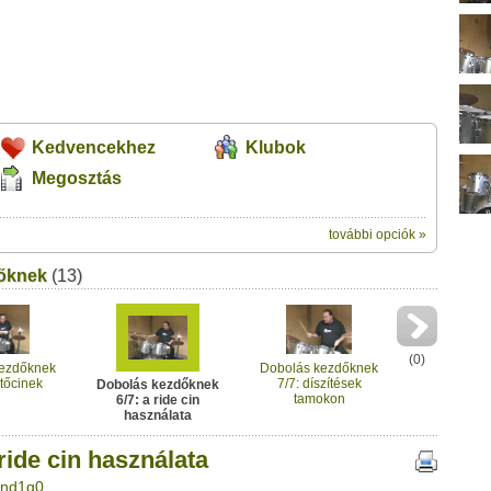
Kedvencekhez
Klubok
Megosztás
további opciók »
ik:
őknek
(13)
megosztásához használhatod a saját
sználata" című videótipp
ubhoz sem.
Üzenet (opcionális):
!
ink között
(
0
)
kezdőknek
Dobolás kezdőknek
tőcinek
7/7: díszítések
Dobolás kezdőknek
tamokon
6/7: a ride cin
használata
ride cin használata
3nd1g0