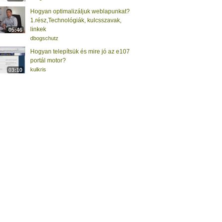
Hogyan optimalizáljuk weblapunkat?
1.rész,Technológiák, kulcsszavak,
linkek
05:46
dbogschutz
Hogyan telepítsük és mire jó az e107
portál motor?
kulkris
03:10