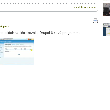
további opciók »
ik:
megosztásához használhatod a saját leveleződet
tipp
,
vagy
ubhoz sem.
mi-prog
Üzenet (opcionális):
t oldalakat létrehozni a Drupal 6 nevű programmal.
!
ink között
Google
Digg