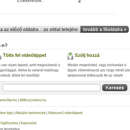
2
Értékelések:
za az előző oldalra
az oldal tetejére
tovább a főoldalra »
u-n?
Tölts fel videótippet
Szólj hozzá
 van olyan tipped, amit megosztanál a
Miután megnézted, vagy elolvastad a
gyvilággal, illetve te valamit máshogy
tippet, véleményezd azt, hogy minél jo
inálnál, töltsd fel mielőbb!
tartalommal tölthessük fel az oldalt!
ameStar.hu
|
Mitfozzunkma.hu
den tipp
|
Aktuális kedvencek
|
Népszerű videótippek
|
Sajtószoba
|
Kapcsolat
og fenntartva.