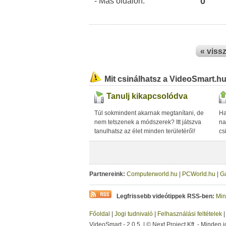
0
- Más oldalon:
« viss
Mit csinálhatsz a VideoSmart.h
Tanulj kikapcsolódva
Túl sokmindent akarnak megtanítani, de
Ha
nem tetszenek a módszerek? Itt játszva
na
tanulhatsz az élet minden területéről!
cs
Partnereink:
Computerworld.hu
|
PCWorld.hu
|
G
Legfrissebb videótippek RSS-ben:
Min
Főoldal
|
Jogi tudnivaló
|
Felhasználási feltételek
VideoSmart - 2.0.5. | © Next Project Kft. - Minden j