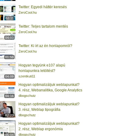
Twitter: Egyedi háttér keresés
ZeroCool.hu
02:11
Twitter: Teljes tartalom mentés
ZeroCool.hu
04:03
Twitter: Ki írt az én honlapomról?
ZeroCool.hu
01:59
Hogyan tegyünk e107 alapú
honlapunkra letöltést?
szentkuti11
04:09
Hogyan optimalizáljuk weblapunkat?
4. rész, Webanalitika, Google Analytics
dbogschutz
04:16
Hogyan optimalizáljuk weblapunkat?
3. rész, Weblap tipográfia
dbogschutz
02:23
Hogyan optimalizáljuk weblapunkat?
2. rész, Weblap ergonómia
dbogschutz
05:04