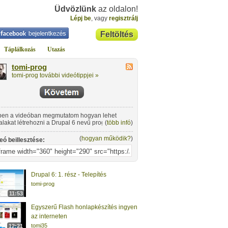
Üdvözlünk
az oldalon!
Lépj be
, vagy
regisztrálj
Feltöltés
Táplálkozás
Utazás
tomi-prog
tomi-prog további videótippjei »
en a videóban megmutatom hogyan lehet
alakat létrehozni a Drupal 6 nevű programmal.
(
több infó
)
(
hogyan működik?
)
eó beillesztése:
Drupal 6: 1. rész - Telepítés
tomi-prog
11:53
Egyszerű Flash honlapkészítés ingyen
az interneten
tomi35
12:21