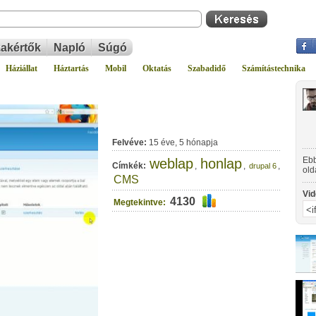
akértők
Napló
Súgó
Háziállat
Háztartás
Mobil
Oktatás
Szabadidő
Számítástechnika
Felvéve:
15 éve, 5 hónapja
Ebb
weblap
honlap
Címkék:
,
,
,
drupal 6
old
CMS
Vid
4130
Megtekintve: