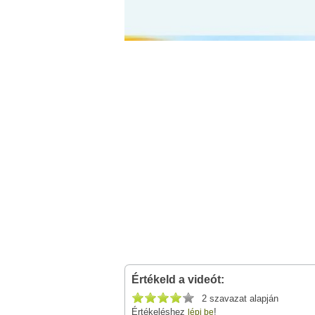
Értékeld a videót:
2 szavazat alapján
Értékeléshez
!
lépj be