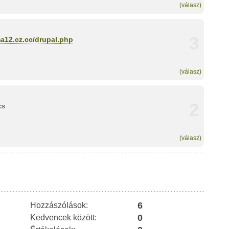
(válasz)
3
ma12.cz.cc/drupal.php
(válasz)
2
cs
(válasz)
6
Hozzászólások:
0
Kedvencek között: