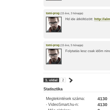
tomi-prog
(15 éve, 3 hónapja)
Hd ide átköltözött:
http://al
tomi-prog
(15 éve, 5 hónapja)
Folytatás lesz csak időm nin
1. oldal
2
Statisztika
4130
Megtekintések száma:
4130
- VideoSmart.hu-n: