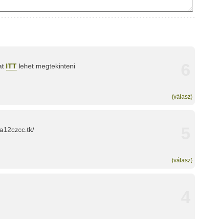
6
at
ITT
lehet megtekinteni
(válasz)
5
ma12czcc.tk/
(válasz)
4