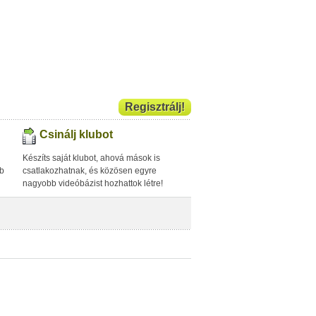
Regisztrálj!
Csinálj klubot
Készíts saját klubot, ahová mások is
bb
csatlakozhatnak, és közösen egyre
nagyobb videóbázist hozhattok létre!