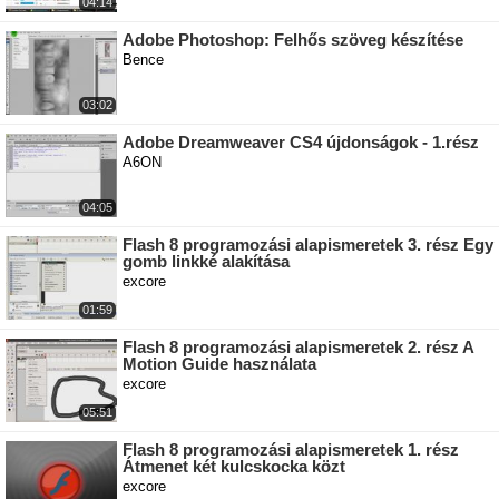
04:14
Adobe Photoshop: Felhős szöveg készítése
Bence
03:02
Adobe Dreamweaver CS4 újdonságok - 1.rész
A6ON
04:05
Flash 8 programozási alapismeretek 3. rész Egy
gomb linkké alakítása
excore
01:59
Flash 8 programozási alapismeretek 2. rész A
Motion Guide használata
excore
05:51
Flash 8 programozási alapismeretek 1. rész
Átmenet két kulcskocka közt
excore