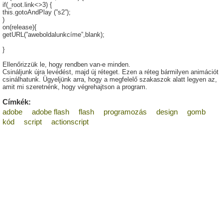
if(_root.link<>3) {
this.gotoAndPlay (”s2”);
)
on(release){
getURL(”aweboldalunkcíme”,blank);
}
Ellenőrizzük le, hogy rendben van-e minden.
Csináljunk újra levédést, majd új réteget. Ezen a réteg bármilyen animációt
csinálhatunk. Ügyeljünk arra, hogy a megfelelő szakaszok alatt legyen az,
amit mi szeretnénk, hogy végrehajtson a program.
Címkék:
adobe
adobe flash
flash
programozás
design
gomb
kód
script
actionscript