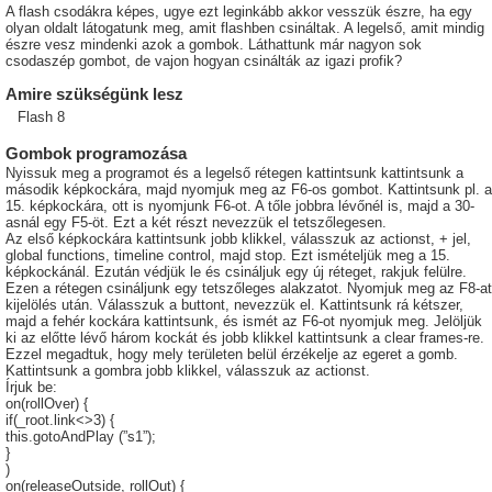
A flash csodákra képes, ugye ezt leginkább akkor vesszük észre, ha egy
olyan oldalt látogatunk meg, amit flashben csináltak. A legelső, amit mindig
észre vesz mindenki azok a gombok. Láthattunk már nagyon sok
csodaszép gombot, de vajon hogyan csinálták az igazi profik?
Amire szükségünk lesz
Flash 8
Gombok programozása
Nyissuk meg a programot és a legelső rétegen kattintsunk kattintsunk a
második képkockára, majd nyomjuk meg az F6-os gombot. Kattintsunk pl. a
15. képkockára, ott is nyomjunk F6-ot. A tőle jobbra lévőnél is, majd a 30-
asnál egy F5-öt. Ezt a két részt nevezzük el tetszőlegesen.
Az első képkockára kattintsunk jobb klikkel, válasszuk az actionst, + jel,
global functions, timeline control, majd stop. Ezt ismételjük meg a 15.
képkockánál. Ezután védjük le és csináljuk egy új réteget, rakjuk felülre.
Ezen a rétegen csináljunk egy tetszőleges alakzatot. Nyomjuk meg az F8-at
kijelölés után. Válasszuk a buttont, nevezzük el. Kattintsunk rá kétszer,
majd a fehér kockára kattintsunk, és ismét az F6-ot nyomjuk meg. Jelöljük
ki az előtte lévő három kockát és jobb klikkel kattintsunk a clear frames-re.
Ezzel megadtuk, hogy mely területen belül érzékelje az egeret a gomb.
Kattintsunk a gombra jobb klikkel, válasszuk az actionst.
Írjuk be:
on(rollOver) {
if(_root.link<>3) {
this.gotoAndPlay (”s1”);
}
)
on(releaseOutside, rollOut) {