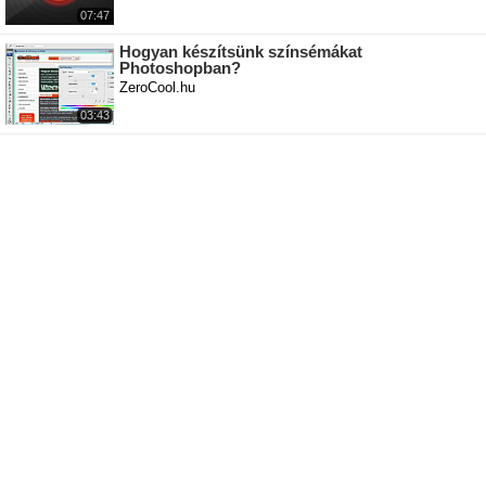
07:47
Hogyan készítsünk színsémákat
Photoshopban?
ZeroCool.hu
03:43