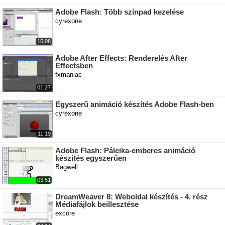
Adobe Flash: Több színpad kezelése
cyrexone
15:08
Adobe After Effects: Renderelés After
Effectsben
fxmaniac
01:27
Egyszerű animáció készítés Adobe Flash-ben
cyrexone
11:19
Adobe Flash: Pálcika-emberes animáció
készítés egyszerűen
Bagwell
03:51
DreamWeaver 8: Weboldal készítés - 4. rész
Médiafájlok beillesztése
excore