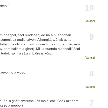
10
ölteni?
(válasz)
9
ámíógéppel, szól rendesen, de ha a nuendoban
t semmit az audio sávon. A hangkártyának azt a
töttem beállítottam vst connections inputra, mégsem
y írom hallom a gitárt). Mik a nuendo alapbeállításai,
 tudok rakni a sávra. Előre is köszi.
(válasz)
8
agyon jo a video
(válasz)
7
eó! Én is gitárt szeretnék,és majd lesz. Csak azt nem
ssze a géppel?