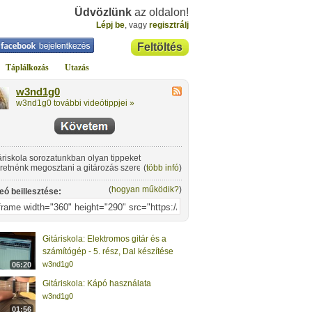
Üdvözlünk
az oldalon!
Lépj be
, vagy
regisztrálj
Feltöltés
Táplálkozás
Utazás
w3nd1g0
w3nd1g0 további videótippjei »
áriskola sorozatunkban olyan tippeket
retnénk megosztani a gitározás szerelmeseivel,
(
több infó
)
lyek nemcsak kezdőknek nyújthatnak
ítséget.
(
hogyan működik?
)
eó beillesztése:
Gitáriskola: Elektromos gitár és a
számítógép - 5. rész, Dal készítése
w3nd1g0
06:20
Gitáriskola: Kápó használata
w3nd1g0
01:56