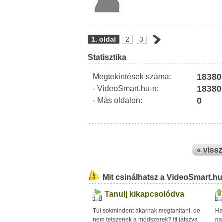
1. oldal
2
3
Statisztika
18380
Megtekintések száma:
18380
- VideoSmart.hu-n:
0
- Más oldalon:
« viss
Mit csinálhatsz a VideoSmart.h
Tanulj kikapcsolódva
Túl sokmindent akarnak megtanítani, de
Ha
nem tetszenek a módszerek? Itt játszva
na