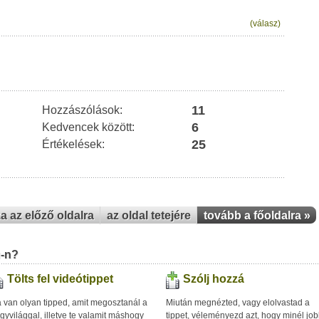
(válasz)
11
Hozzászólások:
6
Kedvencek között:
25
Értékelések:
za az előző oldalra
az oldal tetejére
tovább a főoldalra »
u-n?
Tölts fel videótippet
Szólj hozzá
 van olyan tipped, amit megosztanál a
Miután megnézted, vagy elolvastad a
gyvilággal, illetve te valamit máshogy
tippet, véleményezd azt, hogy minél jo