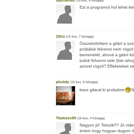
opitztamas
(15 éve, 4 hónapja)
Ezt a programot hol lehet let
Zittra
(15 éve, 7 hónapja)
Összekötöttem a gitárt a sz
próbálok felvenni nem rögzí
bemenetét, ahová a gitárt kö
tudok felvenni vele (bár-ahog
amivel rögzít? Effeketeket se
pisztoly
(15 éve, 9 hónapja)
bass gitaral ki probalom
N
Thomass99
(16 éve, 4 hónapja)
Nagyon jó! Tetszik!!!! Jó vid
értem hogy hogyan dugom ö