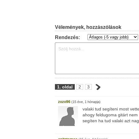
Vélemények, hozzászólások
Rendezés:
1. oldal
2
3
zozo96
(15 éve, 1 hónapja)
valaki tud segíteni most vet
ahogy feldugoma gitárt nem 
segíten ha tud valaki azt 