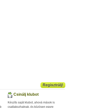
Regisztrálj!
Csinálj klubot
Készíts saját klubot, ahová mások is
bb
csatlakozhatnak, és közösen egyre