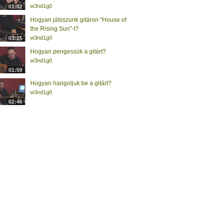
w3nd1g0
01:02
Hogyan játsszunk gitáron "House of
the Rising Sun"-t?
w3nd1g0
03:25
Hogyan pengessük a gitárt?
w3nd1g0
01:59
Hogyan hangoljuk be a gitárt?
w3nd1g0
02:46