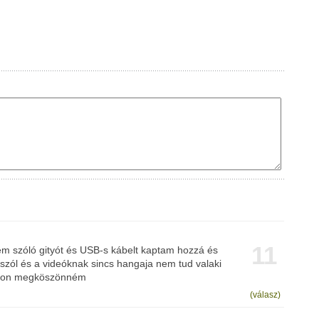
11
tem szóló gityót és USB-s kábelt kaptam hozzá és
szól és a videóknak sincs hangaja nem tud valaki
nagon megköszönném
(válasz)