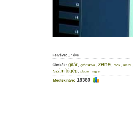
Felvéve:
17 éve
zene
gitár
Címkék:
,
,
,
,
gitáriskola
rock
metal
számítógép
,
,
plugin
ingyen
18380
Megtekintve: