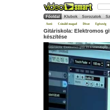
Főoldal
Klubok
Sorozatok
Sz
Autó
Csináld magad
Divat
Egészség
Gitáriskola: Elektromos git
készítése