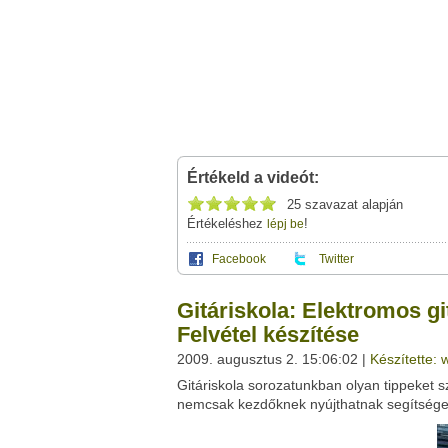
Értékeld a videót:
25 szavazat alapján
Értékeléshez
!
lépj be
Facebook
Twitter
Ez a videótipp a következő klub(ok)ba tartoz
A(z) "Gitáriskola: Elektromos gitár és a szá
Gitáriskola: Elektromos gi
megosztásához használhatod a saját le
Ez a videó nem még nem tartozik egy kl
Felvétel készítése
Neved:
2009. augusztus 2. 15:06:02 |
Készítette:
Ha van egy kis időd,
nézz szét meglévő klubja
E-mail címed:
Gitáriskola sorozatunkban olyan tippeket 
nemcsak kezdőknek nyújthatnak segítsége
Címzett e-mail címe: