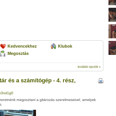
Kedvencekhez
Klubok
Megosztás
további opciók »
ik:
mítógép - 4. rész, Felvétel készítése" című videótipp
tár és a számítógép - 4. rész,
veleződet
,
vagy
ezt a felületet:
ubhoz sem.
Üzenet (opcionális):
 w3nd1g0
!
ink között
szeretnénk megosztani a gitározás szerelmeseivel, amelyek
t.