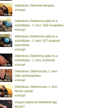
Gitáriskola: Akkordok lefogása
w3nd1g0
03:48
Gitáriskola: Elektromos gitár és a
számítógép - 3. rész, Gitár hangolása
w3nd1g0
02:27
Gitáriskola: Elektromos gitár és a
számítógép - 2. rész, VST pluginok
használata
03:20
w3nd1g0
Gitáriskola: Elektromos gitár és a
számítógép - 1. rész, Eszközök
w3nd1g0
03:40
Gitáriskola: Gitárhúrozás, 2. rész -
Gitár újrahangolása
w3nd1g0
05:51
Gitáriskola: Gitárhúrozás, 1. rész -
Húrok cseréje
w3nd1g0
06:42
Hogyan játsszunk Metallicát egy
kézzel?