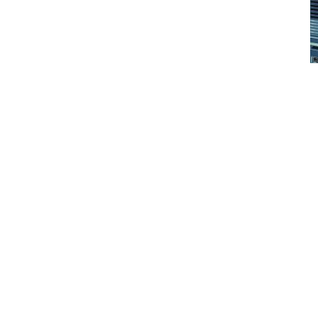
Facebook
Twitter
Del.icio.us
Live