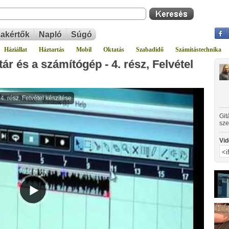
akértők
Napló
Súgó
Háziállat
Háztartás
Mobil
Oktatás
Szabadidő
Számítástechnika
ár és a számítógép - 4. rész, Felvétel
Git
sze
ame
seg
Vid