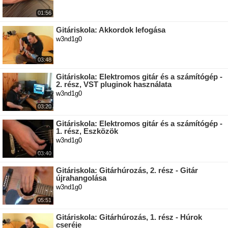
01:56
Gitáriskola: Akkordok lefogása
w3nd1g0
03:48
Gitáriskola: Elektromos gitár és a számítógép -
2. rész, VST pluginok használata
w3nd1g0
03:20
Gitáriskola: Elektromos gitár és a számítógép -
1. rész, Eszközök
w3nd1g0
03:40
Gitáriskola: Gitárhúrozás, 2. rész - Gitár
újrahangolása
w3nd1g0
05:51
Gitáriskola: Gitárhúrozás, 1. rész - Húrok
cseréje