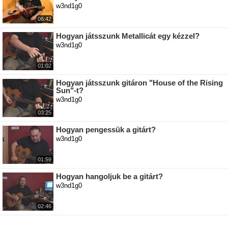
w3nd1g0
06:42
Hogyan játsszunk Metallicát egy kézzel?
w3nd1g0
01:02
Hogyan játsszunk gitáron "House of the Rising
Sun"-t?
w3nd1g0
03:25
Hogyan pengessük a gitárt?
w3nd1g0
01:59
Hogyan hangoljuk be a gitárt?
w3nd1g0
02:46