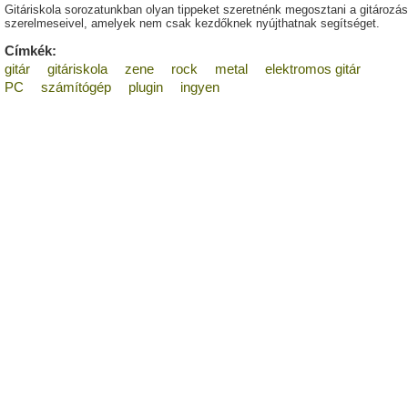
Gitáriskola sorozatunkban olyan tippeket szeretnénk megosztani a gitározás
szerelmeseivel, amelyek nem csak kezdőknek nyújthatnak segítséget.
Címkék:
gitár
gitáriskola
zene
rock
metal
elektromos gitár
PC
számítógép
plugin
ingyen