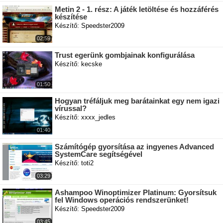
Metin 2 - 1. rész: A játék letöltése és hozzáférés
készítése
Készítő: Speedster2009
02:59
Trust egerünk gombjainak konfigurálása
Készítő: kecske
01:50
Hogyan tréfáljuk meg barátainkat egy nem igazi
vírussal?
Készítő: xxxx_jedles
01:40
Számítógép gyorsítása az ingyenes Advanced
SystemCare segítségével
Készítő: toti2
03:29
Ashampoo Winoptimizer Platinum: Gyorsítsuk
fel Windows operációs rendszerünket!
Készítő: Speedster2009
03:45