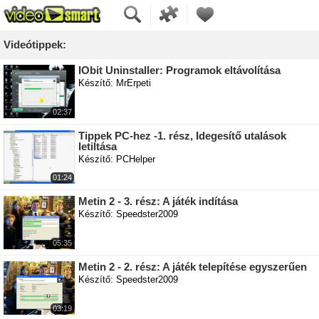
Videótippek:
IObit Uninstaller: Programok eltávolítása
Készítő: MrErpeti
02:37
Tippek PC-hez -1. rész, Idegesítő utalások
letiltása
Készítő: PCHelper
01:24
Metin 2 - 3. rész: A játék indítása
Készítő: Speedster2009
05:35
Metin 2 - 2. rész: A játék telepítése egyszerűen
Készítő: Speedster2009
03:19