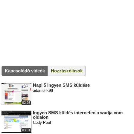
Kapcsolódó videók
Hozzászólások
Napi 5 ingyen SMS küldése
adamerik98
02:25
Ingyen SMS küldés interneten a wadja.com
oldalon
Cody-Peet
03:01