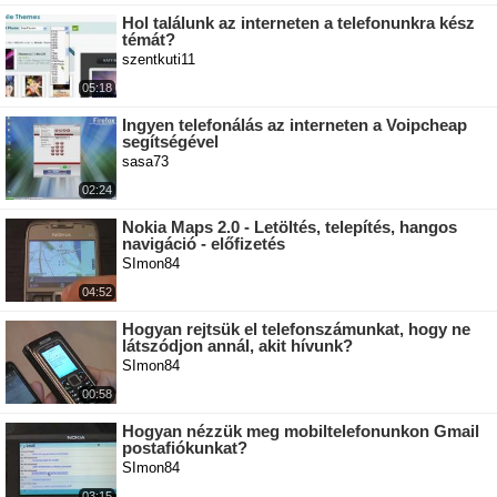
Hol találunk az interneten a telefonunkra kész
témát?
szentkuti11
05:18
Ingyen telefonálás az interneten a Voipcheap
segítségével
sasa73
02:24
Nokia Maps 2.0 - Letöltés, telepítés, hangos
navigáció - előfizetés
SImon84
04:52
Hogyan rejtsük el telefonszámunkat, hogy ne
látszódjon annál, akit hívunk?
SImon84
00:58
Hogyan nézzük meg mobiltelefonunkon Gmail
postafiókunkat?
SImon84
03:15