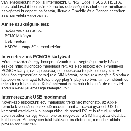
van lehetőségünk mobillal internetezni, GPRS, Edge, HSCSD, HSDPA,
mely utóbbival itthon akár 7,2 mbites sebességet is elérhetünk mindhárom
szolgáltató budapesti hálózatán, illetve a T-mobile és a Pannon esetében
számos vidéki városban is.
Amire szükségünk lesz
laptop vagy asztali pc
PCMCIA kártya
USB modem
HSDPA-s vagy 3G-s mobiltelefon
Internetezzünk PCMCIA kártyával
Három eszközt és egy laptopot hívtunk most segítségül, mely három
eszköz mind különböző megoldást rejt. Az első eszköz egy T-mobile-os
PCMCIA kártya, ezt laptopokba, notebookokba tudjuk belehelyezni. A
hátuljába egyszerűen berakjuk a SIM kártyát, berakjuk a megfelelő slotba a
laptopon és önmagát feltelepíti egy plug ’n play szoftver, amit elindítunk és
máris tudjuk használni. Külső antennát is rakhatunk hozzá, de a tesztek
során a vételi jel erőssége kielégítő volt.
Internetezzünk USB modemmel
Következő eszközünk egy manapság trendinek mondható, az Apple
termékek vonalába illeszkedő modem, amit a Huawei gyártott. USB-n
keresztül csatlakozik a laptopunkba, de asztali PC-re is rá tudjuk rakni.
Jelen esetben ez egy Vodanfone-os megoldás, a SIM kártyát az oldalába
kell berakni. Amennyiben talál hálózatot és életre kel, a modem oldala
pirosan fog világítani.