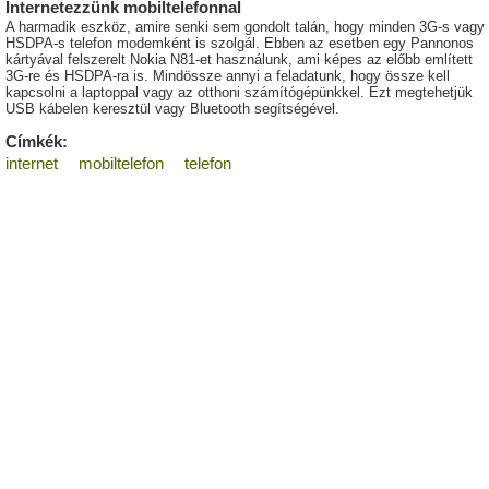
Internetezzünk mobiltelefonnal
A harmadik eszköz, amire senki sem gondolt talán, hogy minden 3G-s vagy
HSDPA-s telefon modemként is szolgál. Ebben az esetben egy Pannonos
kártyával felszerelt Nokia N81-et használunk, ami képes az előbb említett
3G-re és HSDPA-ra is. Mindössze annyi a feladatunk, hogy össze kell
kapcsolni a laptoppal vagy az otthoni számítógépünkkel. Ezt megtehetjük
USB kábelen keresztül vagy Bluetooth segítségével.
Címkék:
internet
mobiltelefon
telefon