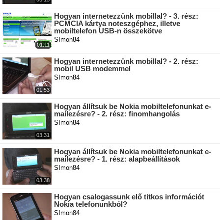
Hogyan internetezzünk mobillal? - 3. rész:
PCMCIA kártya noteszgéphez, illetve
mobiltelefon USB-n összekötve
SImon84
01:11
Hogyan internetezzünk mobillal? - 2. rész:
mobil USB modemmel
SImon84
01:53
Hogyan állítsuk be Nokia mobiltelefonunkat e-
mailezésre? - 2. rész: finomhangolás
SImon84
03:31
Hogyan állítsuk be Nokia mobiltelefonunkat e-
mailezésre? - 1. rész: alapbeállítások
SImon84
03:38
Hogyan csalogassunk elő titkos információt
Nokia telefonunkból?
SImon84