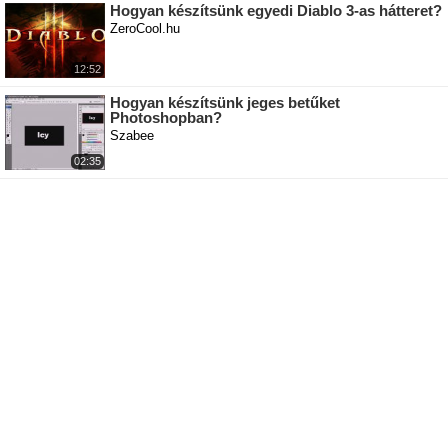
Hogyan készítsünk egyedi Diablo 3-as hátteret?
ZeroCool.hu
12:52
Hogyan készítsünk jeges betűket
Photoshopban?
Szabee
02:35