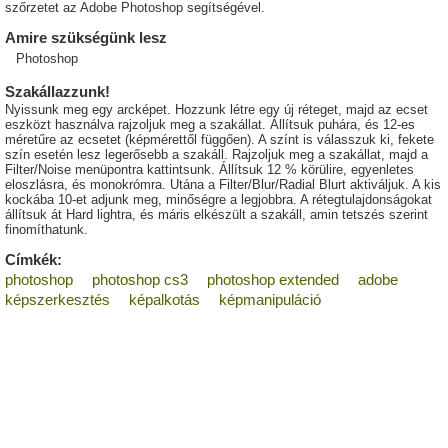
szőrzetet az Adobe Photoshop segítségével.
Amire szükségünk lesz
Photoshop
Szakállazzunk!
Nyissunk meg egy arcképet. Hozzunk létre egy új réteget, majd az ecset
eszközt használva rajzoljuk meg a szakállat. Állítsuk puhára, és 12-es
méretűre az ecsetet (képmérettől függően). A színt is válasszuk ki, fekete
szín esetén lesz legerősebb a szakáll. Rajzoljuk meg a szakállat, majd a
Filter/Noise menüpontra kattintsunk. Állítsuk 12 % körülire, egyenletes
eloszlásra, és monokrómra. Utána a Filter/Blur/Radial Blurt aktiváljuk. A kis
kockába 10-et adjunk meg, minőségre a legjobbra. A rétegtulajdonságokat
állítsuk át Hard lightra, és máris elkészült a szakáll, amin tetszés szerint
finomíthatunk.
Címkék:
photoshop
photoshop cs3
photoshop extended
adobe
képszerkesztés
képalkotás
képmanipuláció