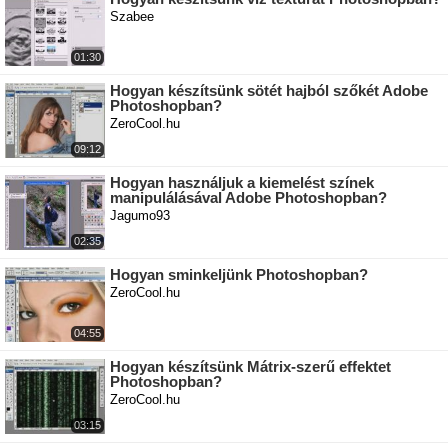
Szabee
01:30
Hogyan készítsünk sötét hajból szőkét Adobe
Photoshopban?
ZeroCool.hu
09:12
Hogyan használjuk a kiemelést színek
manipulálásával Adobe Photoshopban?
Jagumo93
02:35
Hogyan sminkeljünk Photoshopban?
ZeroCool.hu
04:55
Hogyan készítsünk Mátrix-szerű effektet
Photoshopban?
ZeroCool.hu
03:15