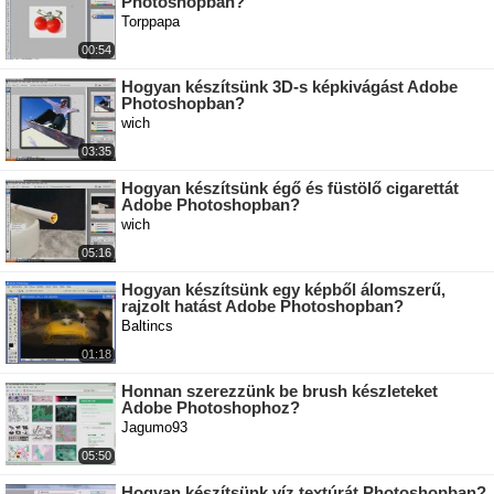
Photoshopban?
Torppapa
00:54
Hogyan készítsünk 3D-s képkivágást Adobe
Photoshopban?
wich
03:35
Hogyan készítsünk égő és füstölő cigarettát
Adobe Photoshopban?
wich
05:16
Hogyan készítsünk egy képből álomszerű,
rajzolt hatást Adobe Photoshopban?
Baltincs
01:18
Honnan szerezzünk be brush készleteket
Adobe Photoshophoz?
Jagumo93
05:50
Hogyan készítsünk víz textúrát Photoshopban?