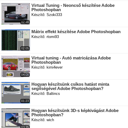
Virtual Tuning - Neoncső készítése Adobe
Photoshopban
Készítő: Szoki333
02:46
Mátrix effekt készítése Adobe Photoshopban
Készítő: rtomi93
02:05
Virtual tuning - Autó matricázása Adobe
Photoshopban
Készítő: kimi4ever
04:08
Hogyan készítsünk csíkos hatást minta
segítségével Adobe Photoshopban?
Készítő: Baltincs
01:23
Hogyan készítsünk 3D-s képkivágást Adobe
Photoshopban?
Készítő: wich
03:35