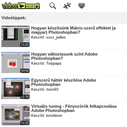
Videótippek:
Hogyan készítsünk Mátrix-szerű effektet (a
magyar) Photoshopban?
Készítő: xxxx_jedles
01:31
Hogyan változtasunk színt Adobe
Photoshopban?
Készítő: Torppapa
00:54
Egyszerű háttér készítése Adobe
Photoshopban
Készítő: rtomi93
01:39
Virtuális tuning - Fényszórók felkapcsolása
Adobe Photoshopban
Készítő: kimi4ever
01:58