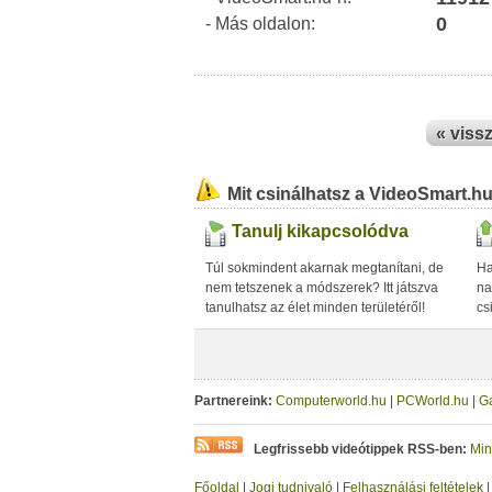
0
- Más oldalon:
« viss
Mit csinálhatsz a VideoSmart.h
Tanulj kikapcsolódva
Túl sokmindent akarnak megtanítani, de
Ha
nem tetszenek a módszerek? Itt játszva
na
tanulhatsz az élet minden területéről!
cs
Partnereink:
Computerworld.hu
|
PCWorld.hu
|
G
Legfrissebb videótippek RSS-ben:
Min
Főoldal
|
Jogi tudnivaló
|
Felhasználási feltételek