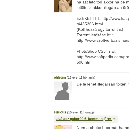
ha azt letöltöd akkor ha be 
letöltesz akkor illegálisan ö
EZEKET ITT: http://www.kat
t4435366.html
(Kell hozzá egy torrent is)
Torrent letöltése Itt :
http://www.szoftverbazis.hu/s
PhotoShop CS5 Trial:
http://www.softpedia.com/p
696.html
phlegm
(15 éve, 11 hónapja)
De le lehet illegálisan tölteni 
Furious
(15 éve, 11 hónapja)
...válasz
gabor99
6. kommentjére:
Nem,a photoshop(már ha nem 