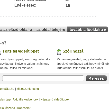
18
Értékelések:
za az előző oldalra
az oldal tetejére
tovább a főoldalra »
u-n?
Tölts fel videótippet
Szólj hozzá
 van olyan tipped, amit megosztanál a
Miután megnézted, vagy elolvastad a
gyvilággal, illetve te valamit máshogy
tippet, véleményezd azt, hogy minél jo
inálnál, töltsd fel mielőbb!
tartalommal tölthessük fel az oldalt!
ameStar.hu
|
Mitfozzunkma.hu
den tipp
|
Aktuális kedvencek
|
Népszerű videótippek
|
Sajtószoba
|
Kapcsolat