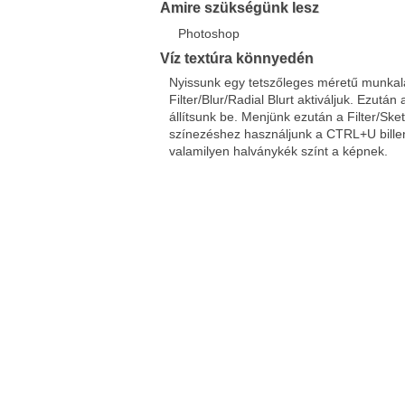
Amire szükségünk lesz
Photoshop
Víz textúra könnyedén
Nyissunk egy tetszőleges méretű munkala
Filter/Blur/Radial Blurt aktiváljuk. Ezutá
állítsunk be. Menjünk ezután a Filter/Sket
színezéshez használjunk a CTRL+U billent
valamilyen halványkék színt a képnek.