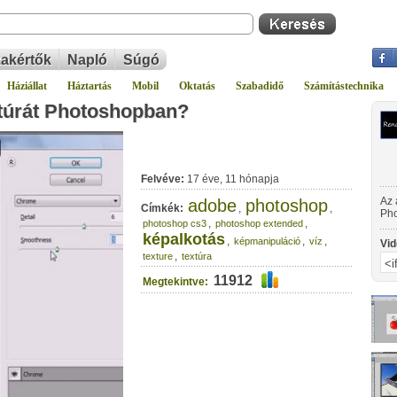
akértők
Napló
Súgó
Háziállat
Háztartás
Mobil
Oktatás
Szabadidő
Számítástechnika
xtúrát Photoshopban?
Felvéve:
17 éve, 11 hónapja
Az 
adobe
photoshop
Címkék:
,
,
Pho
,
,
photoshop cs3
photoshop extended
lét
képalkotás
,
,
,
képmanipuláció
víz
Vid
,
texture
textúra
11912
Megtekintve: