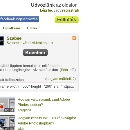
Üdvözlünk
az oldalon!
Lépj be
, vagy
regisztrálj
Feltöltés
Táplálkozás
Utazás
Szabee
Szabee további videótippjei »
alábbi tippben bemutatjuk, miképp lehet
toshop segítségével víz-szerű textúrát
(
több infó
)
rehozni pár perc alatt.
(
hogyan működik?
)
eó beillesztése:
Hogyan változtasunk színt Adobe
Photoshopban?
Torppapa
00:54
Hogyan készítsünk 3D-s képkivágást
Adobe Photoshopban?
wich
03:35