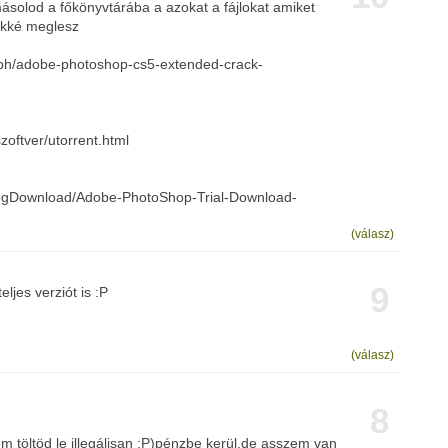
másolod a főkönyvtárába a azokat a fájlokat amiket
rökké meglesz
.ph/adobe-photoshop-cs5-extended-crack-
zoftver/utorrent.html
rogDownload/Adobe-PhotoShop-Trial-Download-
(válasz)
9
teljes verziót is :P
(válasz)
8
töltöd le illegálisan :P)pénzbe kerül,de asszem van