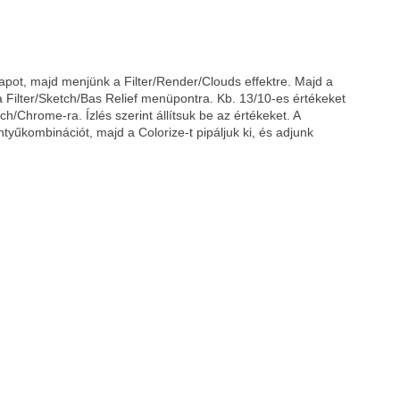
pot, majd menjünk a Filter/Render/Clouds effektre. Majd a
n a Filter/Sketch/Bas Relief menüpontra. Kb. 13/10-es értékeket
ch/Chrome-ra. Ízlés szerint állítsuk be az értékeket. A
yűkombinációt, majd a Colorize-t pipáljuk ki, és adjunk