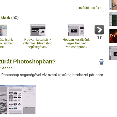
további opciók »
ik:
ükkök
(50)
megosztásához használhatod a
oshopban?" című videótipp
ubhoz sem.
Üzenet (opcionális):
!
ink között
(
31
)
észítsünk
Hogyan készítsünk
Hogyan készítsünk
ól szőkét
villámlást Photoshop
jeges betűket
obe
segítségével?
Photoshopban?
hopban?
xtúrát Photoshopban?
: Szabee
 Photoshop segítségével víz-szerű textúrát létrehozni pár perc
Google
Digg