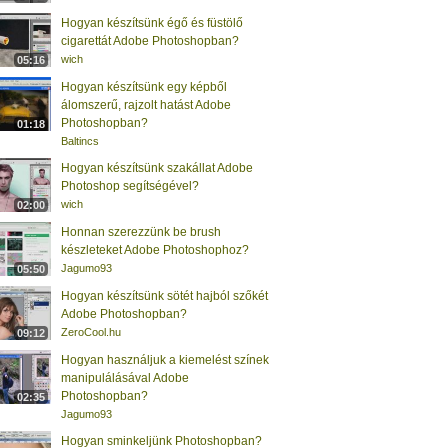
Hogyan készítsünk égő és füstölő
cigarettát Adobe Photoshopban?
wich
05:16
Hogyan készítsünk egy képből
álomszerű, rajzolt hatást Adobe
Photoshopban?
01:18
Baltincs
Hogyan készítsünk szakállat Adobe
Photoshop segítségével?
wich
02:00
Honnan szerezzünk be brush
készleteket Adobe Photoshophoz?
Jagumo93
05:50
Hogyan készítsünk sötét hajból szőkét
Adobe Photoshopban?
ZeroCool.hu
09:12
Hogyan használjuk a kiemelést színek
manipulálásával Adobe
Photoshopban?
02:35
Jagumo93
Hogyan sminkeljünk Photoshopban?