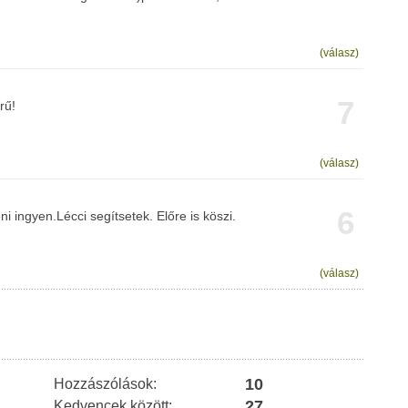
(válasz)
7
rű!
(válasz)
6
ni ingyen.Lécci segítsetek. Előre is köszi.
(válasz)
10
Hozzászólások:
27
Kedvencek között: