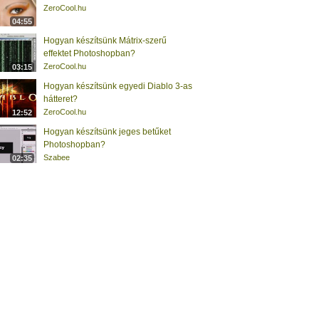
ZeroCool.hu
04:55
Hogyan készítsünk Mátrix-szerű
effektet Photoshopban?
ZeroCool.hu
03:15
Hogyan készítsünk egyedi Diablo 3-as
hátteret?
ZeroCool.hu
12:52
Hogyan készítsünk jeges betűket
Photoshopban?
Szabee
02:35