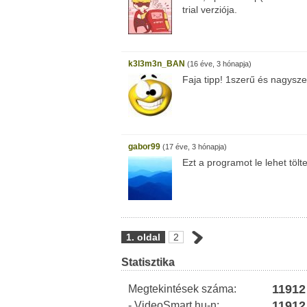
trial verziója.
k3l3m3n_BAN
(16 éve, 3 hónapja)
Faja tipp! 1szerű és nagysze
gabor99
(17 éve, 3 hónapja)
Ezt a programot le lehet tölte
1. oldal
2
Statisztika
11912
Megtekintések száma:
11912
- VideoSmart.hu-n: