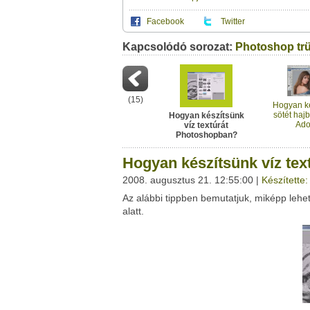
Facebook
Twitter
Kapcsolódó sorozat:
Ez a videótipp a következő klub(ok)ba tartoz
Photoshop tr
A(z) "Hogyan készítsünk víz textúrát Phot
saját leveleződet
,
vagy
ezt a felületet:
Ez a videó nem még nem tartozik egy kl
Neved:
Ha van egy kis időd,
nézz szét meglévő klubja
(
15
)
E-mail címed:
Hogyan k
sötét hajb
Hogyan készítsünk
Ad
víz textúrát
Címzett e-mail címe:
Photos
Photoshopban?
Hogyan készítsünk víz te
2008. augusztus 21. 12:55:00 |
Készítette
Az alábbi tippben bemutatjuk, miképp lehet
Facebook
Twitter
alatt.
Del.icio.us
Live