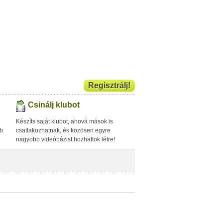
Regisztrálj!
Csinálj klubot
Készíts saját klubot, ahová mások is
bb
csatlakozhatnak, és közösen egyre
nagyobb videóbázist hozhattok létre!