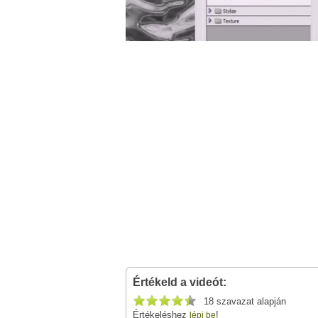
Értékeld a videót:
18 szavazat alapján
Értékeléshez
!
lépj be